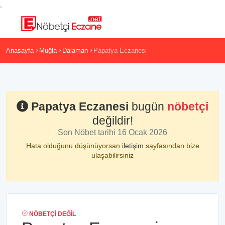
,
Anasayfa
Muğla
Dalaman
Papatya Eczanesi
Papatya Eczanesi
bugün
nöbetçi
değildir!
Son Nöbet tarihi 16 Ocak 2026
Hata olduğunu düşünüyorsan
iletişim
sayfasından bize
ulaşabilirsiniz
NÖBETÇI DEĞIL