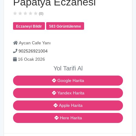
Papatya Eczanesi
(0)
Eczaneyi Bildir
583 Görüntülenme
Aycan Cafe Yanı
902526921004
16 Ocak 2026
Yol Tarifi Al
Google Harita
Yandex Harita
Apple Harita
Here Harita