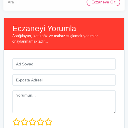
Ara
Eczaneye Git
Eczaneyi Yorumla
Aşağılayıcı, kötü söz ve asılsız suçlamalı yorumlar
onaylanmamaktadır...