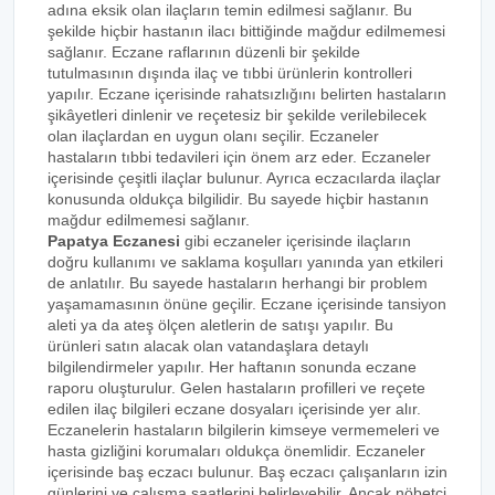
adına eksik olan ilaçların temin edilmesi sağlanır. Bu
şekilde hiçbir hastanın ilacı bittiğinde mağdur edilmemesi
sağlanır. Eczane raflarının düzenli bir şekilde
tutulmasının dışında ilaç ve tıbbi ürünlerin kontrolleri
yapılır. Eczane içerisinde rahatsızlığını belirten hastaların
şikâyetleri dinlenir ve reçetesiz bir şekilde verilebilecek
olan ilaçlardan en uygun olanı seçilir. Eczaneler
hastaların tıbbi tedavileri için önem arz eder. Eczaneler
içerisinde çeşitli ilaçlar bulunur. Ayrıca eczacılarda ilaçlar
konusunda oldukça bilgilidir. Bu sayede hiçbir hastanın
mağdur edilmemesi sağlanır.
Papatya Eczanesi
gibi eczaneler içerisinde ilaçların
doğru kullanımı ve saklama koşulları yanında yan etkileri
de anlatılır. Bu sayede hastaların herhangi bir problem
yaşamamasının önüne geçilir. Eczane içerisinde tansiyon
aleti ya da ateş ölçen aletlerin de satışı yapılır. Bu
ürünleri satın alacak olan vatandaşlara detaylı
bilgilendirmeler yapılır. Her haftanın sonunda eczane
raporu oluşturulur. Gelen hastaların profilleri ve reçete
edilen ilaç bilgileri eczane dosyaları içerisinde yer alır.
Eczanelerin hastaların bilgilerin kimseye vermemeleri ve
hasta gizliğini korumaları oldukça önemlidir. Eczaneler
içerisinde baş eczacı bulunur. Baş eczacı çalışanların izin
günlerini ve çalışma saatlerini belirleyebilir. Ancak nöbetçi