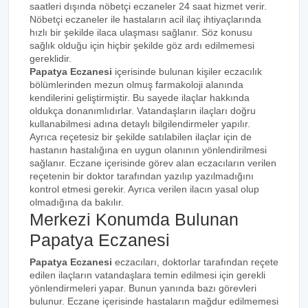
saatleri dışında nöbetçi eczaneler 24 saat hizmet verir.
Nöbetçi eczaneler ile hastaların acil ilaç ihtiyaçlarında
hızlı bir şekilde ilaca ulaşması sağlanır. Söz konusu
sağlık olduğu için hiçbir şekilde göz ardı edilmemesi
gereklidir.
Papatya Eczanesi
içerisinde bulunan kişiler eczacılık
bölümlerinden mezun olmuş farmakoloji alanında
kendilerini geliştirmiştir. Bu sayede ilaçlar hakkında
oldukça donanımlıdırlar. Vatandaşların ilaçları doğru
kullanabilmesi adına detaylı bilgilendirmeler yapılır.
Ayrıca reçetesiz bir şekilde satılabilen ilaçlar için de
hastanın hastalığına en uygun olanının yönlendirilmesi
sağlanır. Eczane içerisinde görev alan eczacıların verilen
reçetenin bir doktor tarafından yazılıp yazılmadığını
kontrol etmesi gerekir. Ayrıca verilen ilacın yasal olup
olmadığına da bakılır.
Merkezi Konumda Bulunan
Papatya Eczanesi
Papatya Eczanesi
eczacıları, doktorlar tarafından reçete
edilen ilaçların vatandaşlara temin edilmesi için gerekli
yönlendirmeleri yapar. Bunun yanında bazı görevleri
bulunur. Eczane içerisinde hastaların mağdur edilmemesi