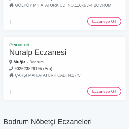
GÖLKÖY MH.ATATÜRK CD. NO:110-3/3-4 BODRUM
Eczaneye Git
NÖBETÇI
Nuralp Eczanesi
Muğla
- Bodrum
902523828195 (Ara)
ÇARŞI MAH.ATATÜRK CAD. N:17/C
Eczaneye Git
Bodrum Nöbetçi Eczaneleri