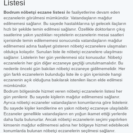
Listesi
Bodrum nöbetçi eczane listesi
ile faaliyetlerine devam eden
eczanelerin görülmesi mümkündür. Vatandaşların mağdur
edilmemesi sağlanır. Bu sayede hastalıklarına iyi gelecek ilaçların
hızlı bir şekilde temin edilmesi sağlanır. Özellikle doktorların çıkış
saatlerine yakın yazdıkları reçetelerin eczanelerin mesai saatleri
içerisinde temin edilememesi sonucunda vatandaşların mağdur
edilmemesi adına faaliyet gösteren nöbetçi eczanelere ulaşmaları
oldukça kolaydır. Sunulan liste ile nöbetçi eczanelere ulaşılması
sağlanır. Listelerin her gün yenilenmesi söz konusudur. Nöbetçi
eczanelerin her gün diğer eczaneye geçtiği unutulmamalıdır. Bu
nedenle önceki gün bakılan nöbetçi eczaneye gidilmemelidir. Her
gün farklı eczanelerin bulunduğu liste ile o gün içerisinde hangi
eczanenin açık olduğuna bakılarak istenilen ilacın elde edilmesi
mümkündür.
Bodrum bölgesinde hizmet veren nöbetçi eczanelerin listesi her
gün yenilenir. Bu sayede kişilerin mağdur edilmemesi sağlanır.
Ayrıca nöbetçi eczaneler vatandaşların konumlarına göre listelenir.
Bu sayede kişiler kendilerine en yakın nöbetçi eczaneye ulaşılabilir.
Eczaneler genellikle vatandaşların en yoğun ikamet ettiği yerlerde
daha fazla bulunurlar. Ancak nöbetçi eczanelerin seçimi yapılırken
kimsenin mağdur edilmemesi adına her bölgeye hizmet edebilecek
konumlarda bulunan nöbetçi eczanelerin seçilmesi sağlanır.