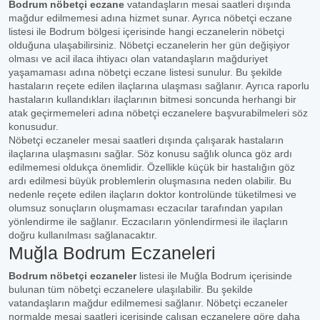
Bodrum nöbetçi eczane
vatandaşların mesai saatleri dışında
mağdur edilmemesi adına hizmet sunar. Ayrıca nöbetçi eczane
listesi ile Bodrum bölgesi içerisinde hangi eczanelerin nöbetçi
olduğuna ulaşabilirsiniz. Nöbetçi eczanelerin her gün değişiyor
olması ve acil ilaca ihtiyacı olan vatandaşların mağduriyet
yaşamaması adına nöbetçi eczane listesi sunulur. Bu şekilde
hastaların reçete edilen ilaçlarına ulaşması sağlanır. Ayrıca raporlu
hastaların kullandıkları ilaçlarının bitmesi soncunda herhangi bir
atak geçirmemeleri adına nöbetçi eczanelere başvurabilmeleri söz
konusudur.
Nöbetçi eczaneler mesai saatleri dışında çalışarak hastaların
ilaçlarına ulaşmasını sağlar. Söz konusu sağlık olunca göz ardı
edilmemesi oldukça önemlidir. Özellikle küçük bir hastalığın göz
ardı edilmesi büyük problemlerin oluşmasına neden olabilir. Bu
nedenle reçete edilen ilaçların doktor kontrolünde tüketilmesi ve
olumsuz sonuçların oluşmaması eczacılar tarafından yapılan
yönlendirme ile sağlanır. Eczacıların yönlendirmesi ile ilaçların
doğru kullanılması sağlanacaktır.
Muğla Bodrum Eczaneleri
Bodrum nöbetçi eczaneler
listesi ile Muğla Bodrum içerisinde
bulunan tüm nöbetçi eczanelere ulaşılabilir. Bu şekilde
vatandaşların mağdur edilmemesi sağlanır. Nöbetçi eczaneler
normalde mesai saatleri içerisinde çalışan eczanelere göre daha