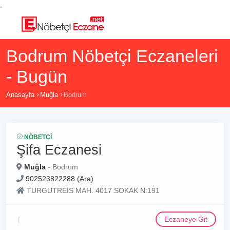
,
Bodrum Nöbetçi Eczaneleri
- Bugün
Anasayfa
Muğla
Bodrum
NÖBETÇI
Şifa Eczanesi
Muğla
- Bodrum
902523822288 (Ara)
TURGUTREİS MAH. 4017 SOKAK N:191
Eczaneye Git