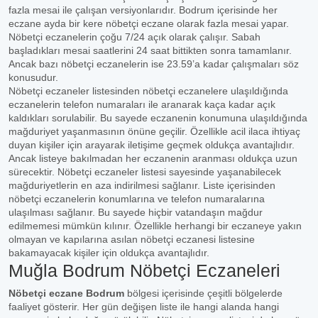
fazla mesai ile çalışan versiyonlarıdır. Bodrum içerisinde her
eczane ayda bir kere nöbetçi eczane olarak fazla mesai yapar.
Nöbetçi eczanelerin çoğu 7/24 açık olarak çalışır. Sabah
başladıkları mesai saatlerini 24 saat bittikten sonra tamamlanır.
Ancak bazı nöbetçi eczanelerin ise 23.59’a kadar çalışmaları söz
konusudur.
Nöbetçi eczaneler listesinden nöbetçi eczanelere ulaşıldığında
eczanelerin telefon numaraları ile aranarak kaça kadar açık
kaldıkları sorulabilir. Bu sayede eczanenin konumuna ulaşıldığında
mağduriyet yaşanmasının önüne geçilir. Özellikle acil ilaca ihtiyaç
duyan kişiler için arayarak iletişime geçmek oldukça avantajlıdır.
Ancak listeye bakılmadan her eczanenin aranması oldukça uzun
sürecektir. Nöbetçi eczaneler listesi sayesinde yaşanabilecek
mağduriyetlerin en aza indirilmesi sağlanır. Liste içerisinden
nöbetçi eczanelerin konumlarına ve telefon numaralarına
ulaşılması sağlanır. Bu sayede hiçbir vatandaşın mağdur
edilmemesi mümkün kılınır. Özellikle herhangi bir eczaneye yakın
olmayan ve kapılarına asılan nöbetçi eczanesi listesine
bakamayacak kişiler için oldukça avantajlıdır.
Muğla Bodrum Nöbetçi Eczaneleri
Nöbetçi eczane Bodrum
bölgesi içerisinde çeşitli bölgelerde
faaliyet gösterir. Her gün değişen liste ile hangi alanda hangi