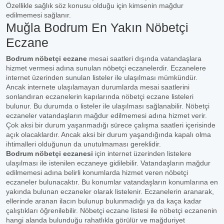
Özellikle sağlık söz konusu olduğu için kimsenin mağdur
edilmemesi sağlanır.
Muğla Bodrum En Yakın Nöbetçi
Eczane
Bodrum nöbetçi eczane
mesai saatleri dışında vatandaşlara
hizmet vermesi adına sunulan nöbetçi eczanelerdir. Eczanelere
internet üzerinden sunulan listeler ile ulaşılması mümkündür.
Ancak internete ulaşılamayan durumlarda mesai saatlerini
sonlandıran eczanelerin kapılarında nöbetçi eczane listeleri
bulunur. Bu durumda o listeler ile ulaşılması sağlanabilir. Nöbetçi
eczaneler vatandaşların mağdur edilmemesi adına hizmet verir.
Çok aksi bir durum yaşanmadığı sürece çalışma saatleri içerisinde
açık olacaklardır. Ancak aksi bir durum yaşandığında kapalı olma
ihtimalleri olduğunun da unutulmaması gereklidir.
Bodrum nöbetçi eczanesi
için internet üzerinden listelere
ulaşılması ile istenilen eczaneye gidilebilir. Vatandaşların mağdur
edilmemesi adına belirli konumlarda hizmet veren nöbetçi
eczaneler bulunacaktır. Bu konumlar vatandaşların konumlarına en
yakında bulunan eczaneler olarak listelenir. Eczanelerin aranarak,
ellerinde aranan ilacın bulunup bulunmadığı ya da kaça kadar
çalıştıkları öğrenilebilir. Nöbetçi eczane listesi ile nöbetçi eczanenin
hangi alanda bulunduğu rahatlıkla görülür ve mağduriyet