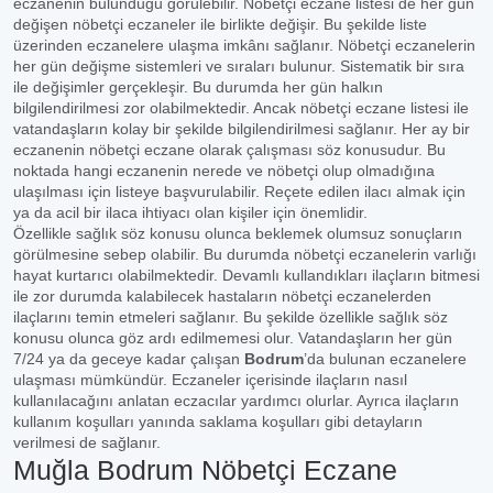
eczanenin bulunduğu görülebilir. Nöbetçi eczane listesi de her gün
değişen nöbetçi eczaneler ile birlikte değişir. Bu şekilde liste
üzerinden eczanelere ulaşma imkânı sağlanır. Nöbetçi eczanelerin
her gün değişme sistemleri ve sıraları bulunur. Sistematik bir sıra
ile değişimler gerçekleşir. Bu durumda her gün halkın
bilgilendirilmesi zor olabilmektedir. Ancak nöbetçi eczane listesi ile
vatandaşların kolay bir şekilde bilgilendirilmesi sağlanır. Her ay bir
eczanenin nöbetçi eczane olarak çalışması söz konusudur. Bu
noktada hangi eczanenin nerede ve nöbetçi olup olmadığına
ulaşılması için listeye başvurulabilir. Reçete edilen ilacı almak için
ya da acil bir ilaca ihtiyacı olan kişiler için önemlidir.
Özellikle sağlık söz konusu olunca beklemek olumsuz sonuçların
görülmesine sebep olabilir. Bu durumda nöbetçi eczanelerin varlığı
hayat kurtarıcı olabilmektedir. Devamlı kullandıkları ilaçların bitmesi
ile zor durumda kalabilecek hastaların nöbetçi eczanelerden
ilaçlarını temin etmeleri sağlanır. Bu şekilde özellikle sağlık söz
konusu olunca göz ardı edilmemesi olur. Vatandaşların her gün
7/24 ya da geceye kadar çalışan
Bodrum
’da bulunan eczanelere
ulaşması mümkündür. Eczaneler içerisinde ilaçların nasıl
kullanılacağını anlatan eczacılar yardımcı olurlar. Ayrıca ilaçların
kullanım koşulları yanında saklama koşulları gibi detayların
verilmesi de sağlanır.
Muğla Bodrum Nöbetçi Eczane