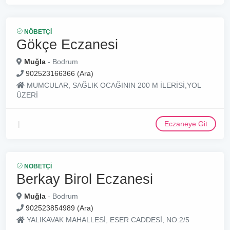
NÖBETÇI
Gökçe Eczanesi
Muğla
- Bodrum
902523166366 (Ara)
MUMCULAR, SAĞLIK OCAĞININ 200 M İLERİSİ,YOL
ÜZERİ
Eczaneye Git
NÖBETÇI
Berkay Birol Eczanesi
Muğla
- Bodrum
902523854989 (Ara)
YALIKAVAK MAHALLESİ, ESER CADDESİ, NO:2/5