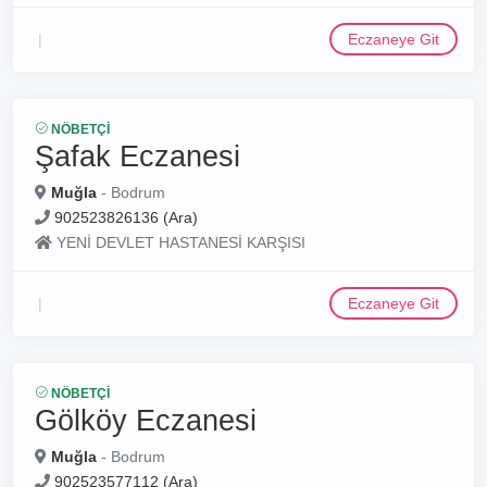
Eczaneye Git
NÖBETÇI
Şafak Eczanesi
Muğla
- Bodrum
902523826136 (Ara)
YENİ DEVLET HASTANESİ KARŞISI
Eczaneye Git
NÖBETÇI
Gölköy Eczanesi
Muğla
- Bodrum
902523577112 (Ara)