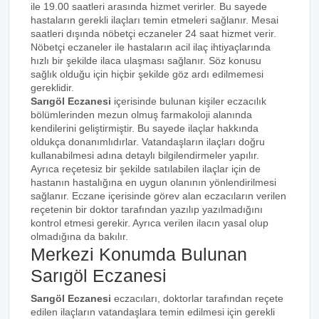
ile 19.00 saatleri arasında hizmet verirler. Bu sayede
hastaların gerekli ilaçları temin etmeleri sağlanır. Mesai
saatleri dışında nöbetçi eczaneler 24 saat hizmet verir.
Nöbetçi eczaneler ile hastaların acil ilaç ihtiyaçlarında
hızlı bir şekilde ilaca ulaşması sağlanır. Söz konusu
sağlık olduğu için hiçbir şekilde göz ardı edilmemesi
gereklidir.
Sarıgöl Eczanesi
içerisinde bulunan kişiler eczacılık
bölümlerinden mezun olmuş farmakoloji alanında
kendilerini geliştirmiştir. Bu sayede ilaçlar hakkında
oldukça donanımlıdırlar. Vatandaşların ilaçları doğru
kullanabilmesi adına detaylı bilgilendirmeler yapılır.
Ayrıca reçetesiz bir şekilde satılabilen ilaçlar için de
hastanın hastalığına en uygun olanının yönlendirilmesi
sağlanır. Eczane içerisinde görev alan eczacıların verilen
reçetenin bir doktor tarafından yazılıp yazılmadığını
kontrol etmesi gerekir. Ayrıca verilen ilacın yasal olup
olmadığına da bakılır.
Merkezi Konumda Bulunan
Sarıgöl Eczanesi
Sarıgöl Eczanesi
eczacıları, doktorlar tarafından reçete
edilen ilaçların vatandaşlara temin edilmesi için gerekli