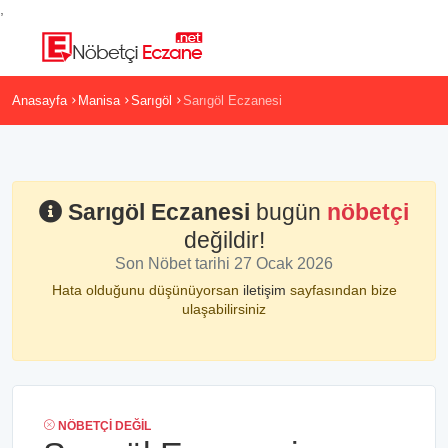
,
Anasayfa
Manisa
Sarıgöl
Sarıgöl Eczanesi
Sarıgöl Eczanesi
bugün
nöbetçi
değildir!
Son Nöbet tarihi 27 Ocak 2026
Hata olduğunu düşünüyorsan
iletişim
sayfasından bize
ulaşabilirsiniz
NÖBETÇI DEĞIL