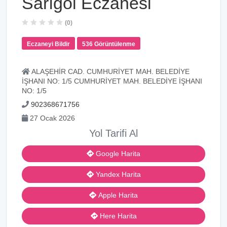
Sarıgöl Eczanesi
(0)
Eczaneyi Bildir
536 Görüntülenme
ALAŞEHİR CAD. CUMHURİYET MAH. BELEDİYE
İŞHANI NO: 1/5 CUMHURİYET MAH. BELEDİYE İŞHANI
NO: 1/5
902368671756
27 Ocak 2026
Yol Tarifi Al
Google Harita
Yandex Harita
Apple Harita
Here Harita