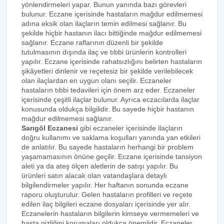
yönlendirmeleri yapar. Bunun yanında bazı görevleri
bulunur. Eczane içerisinde hastaların mağdur edilmemesi
adına eksik olan ilaçların temin edilmesi sağlanır. Bu
şekilde hiçbir hastanın ilacı bittiğinde mağdur edilmemesi
sağlanır. Eczane raflarının düzenli bir şekilde
tutulmasının dışında ilaç ve tıbbi ürünlerin kontrolleri
yapılır. Eczane içerisinde rahatsızlığını belirten hastaların
şikâyetleri dinlenir ve reçetesiz bir şekilde verilebilecek
olan ilaçlardan en uygun olanı seçilir. Eczaneler
hastaların tıbbi tedavileri için önem arz eder. Eczaneler
içerisinde çeşitli ilaçlar bulunur. Ayrıca eczacılarda ilaçlar
konusunda oldukça bilgilidir. Bu sayede hiçbir hastanın
mağdur edilmemesi sağlanır.
Sarıgöl Eczanesi
gibi eczaneler içerisinde ilaçların
doğru kullanımı ve saklama koşulları yanında yan etkileri
de anlatılır. Bu sayede hastaların herhangi bir problem
yaşamamasının önüne geçilir. Eczane içerisinde tansiyon
aleti ya da ateş ölçen aletlerin de satışı yapılır. Bu
ürünleri satın alacak olan vatandaşlara detaylı
bilgilendirmeler yapılır. Her haftanın sonunda eczane
raporu oluşturulur. Gelen hastaların profilleri ve reçete
edilen ilaç bilgileri eczane dosyaları içerisinde yer alır.
Eczanelerin hastaların bilgilerin kimseye vermemeleri ve
hasta gizliğini korumaları oldukça önemlidir. Eczaneler