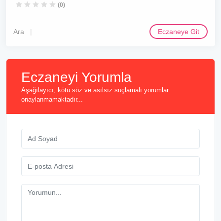
(0)
Ara
Eczaneye Git
Eczaneyi Yorumla
Aşağılayıcı, kötü söz ve asılsız suçlamalı yorumlar
onaylanmamaktadır...