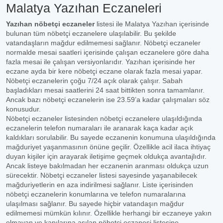
Malatya Yazıhan Eczaneleri
Yazıhan nöbetçi eczaneler
listesi ile Malatya Yazıhan içerisinde
bulunan tüm nöbetçi eczanelere ulaşılabilir. Bu şekilde
vatandaşların mağdur edilmemesi sağlanır. Nöbetçi eczaneler
normalde mesai saatleri içerisinde çalışan eczanelere göre daha
fazla mesai ile çalışan versiyonlarıdır. Yazıhan içerisinde her
eczane ayda bir kere nöbetçi eczane olarak fazla mesai yapar.
Nöbetçi eczanelerin çoğu 7/24 açık olarak çalışır. Sabah
başladıkları mesai saatlerini 24 saat bittikten sonra tamamlanır.
Ancak bazı nöbetçi eczanelerin ise 23.59’a kadar çalışmaları söz
konusudur.
Nöbetçi eczaneler listesinden nöbetçi eczanelere ulaşıldığında
eczanelerin telefon numaraları ile aranarak kaça kadar açık
kaldıkları sorulabilir. Bu sayede eczanenin konumuna ulaşıldığında
mağduriyet yaşanmasının önüne geçilir. Özellikle acil ilaca ihtiyaç
duyan kişiler için arayarak iletişime geçmek oldukça avantajlıdır.
Ancak listeye bakılmadan her eczanenin aranması oldukça uzun
sürecektir. Nöbetçi eczaneler listesi sayesinde yaşanabilecek
mağduriyetlerin en aza indirilmesi sağlanır. Liste içerisinden
nöbetçi eczanelerin konumlarına ve telefon numaralarına
ulaşılması sağlanır. Bu sayede hiçbir vatandaşın mağdur
edilmemesi mümkün kılınır. Özellikle herhangi bir eczaneye yakın
olmayan ve kapılarına asılan nöbetçi eczanesi listesine