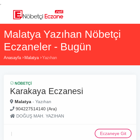
,
Malatya Yazıhan Nöbetçi
Eczaneler - Bugün
Anasayfa
Malatya
Yazıhan
NÖBETÇI
Karakaya Eczanesi
Malatya
- Yazıhan
904227514140 (Ara)
DOĞUŞ MAH. YAZIHAN
Eczaneye Git