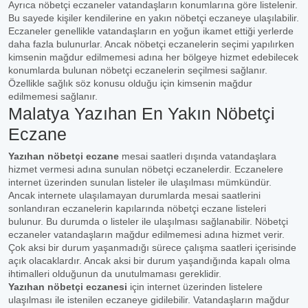
Ayrıca nöbetçi eczaneler vatandaşların konumlarına göre listelenir.
Bu sayede kişiler kendilerine en yakın nöbetçi eczaneye ulaşılabilir.
Eczaneler genellikle vatandaşların en yoğun ikamet ettiği yerlerde
daha fazla bulunurlar. Ancak nöbetçi eczanelerin seçimi yapılırken
kimsenin mağdur edilmemesi adına her bölgeye hizmet edebilecek
konumlarda bulunan nöbetçi eczanelerin seçilmesi sağlanır.
Özellikle sağlık söz konusu olduğu için kimsenin mağdur
edilmemesi sağlanır.
Malatya Yazıhan En Yakın Nöbetçi
Eczane
Yazıhan nöbetçi eczane
mesai saatleri dışında vatandaşlara
hizmet vermesi adına sunulan nöbetçi eczanelerdir. Eczanelere
internet üzerinden sunulan listeler ile ulaşılması mümkündür.
Ancak internete ulaşılamayan durumlarda mesai saatlerini
sonlandıran eczanelerin kapılarında nöbetçi eczane listeleri
bulunur. Bu durumda o listeler ile ulaşılması sağlanabilir. Nöbetçi
eczaneler vatandaşların mağdur edilmemesi adına hizmet verir.
Çok aksi bir durum yaşanmadığı sürece çalışma saatleri içerisinde
açık olacaklardır. Ancak aksi bir durum yaşandığında kapalı olma
ihtimalleri olduğunun da unutulmaması gereklidir.
Yazıhan nöbetçi eczanesi
için internet üzerinden listelere
ulaşılması ile istenilen eczaneye gidilebilir. Vatandaşların mağdur