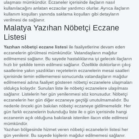
ulaşması mümkündür. Eczaneler içerisinde ilaçların nasıl
kullanılacağını anlatan eczacılar yardımcı olurlar. Ayrıca ilaçların
kullanım koşulları yanında saklama koşulları gibi detayların
verilmesi de sağlanır.
Malatya Yazıhan Nöbetçi Eczane
Listesi
Yazıhan nöbetçi eczane listesi
ile faaliyetlerine devam eden
eczanelerin görülmesi mümkündür. Vatandaşların mağdur
edilmemesi sağlanır. Bu sayede hastalıklarına iyi gelecek ilaçların
hızlı bir şekilde temin edilmesi sağlanır. Özellikle doktorların çıkış
saatlerine yakın yazdıkları reçetelerin eczanelerin mesai saatleri
içerisinde temin edilememesi sonucunda vatandaşların mağdur
edilmemesi adına faaliyet gösteren nöbetçi eczanelere ulaşmaları
oldukça kolaydır. Sunulan liste ile nöbetçi eczanelere ulaşılması
sağlanır. Listelerin her gün yenilenmesi söz konusudur. Nöbetçi
eczanelerin her gün diğer eczaneye geçtiği unutulmamalıdır. Bu
nedenle önceki gün bakılan nöbetçi eczaneye gidilmemelidir. Her
gün farklı eczanelerin bulunduğu liste ile o gün içerisinde hangi
eczanenin açık olduğuna bakılarak istenilen ilacın elde edilmesi
mümkündür.
Yazıhan bölgesinde hizmet veren nöbetçi eczanelerin listesi her
gün yenilenir. Bu sayede kişilerin mağdur edilmemesi sağlanır.