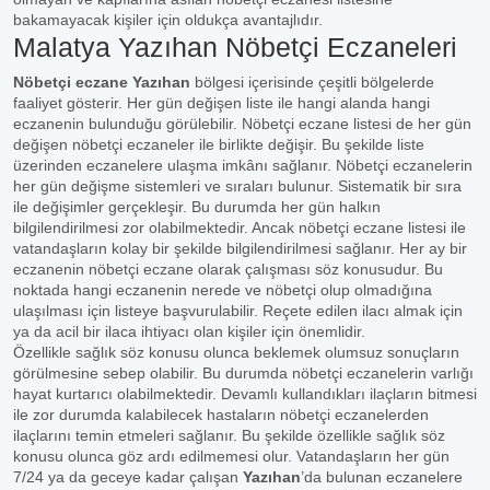
bakamayacak kişiler için oldukça avantajlıdır.
Malatya Yazıhan Nöbetçi Eczaneleri
Nöbetçi eczane Yazıhan
bölgesi içerisinde çeşitli bölgelerde
faaliyet gösterir. Her gün değişen liste ile hangi alanda hangi
eczanenin bulunduğu görülebilir. Nöbetçi eczane listesi de her gün
değişen nöbetçi eczaneler ile birlikte değişir. Bu şekilde liste
üzerinden eczanelere ulaşma imkânı sağlanır. Nöbetçi eczanelerin
her gün değişme sistemleri ve sıraları bulunur. Sistematik bir sıra
ile değişimler gerçekleşir. Bu durumda her gün halkın
bilgilendirilmesi zor olabilmektedir. Ancak nöbetçi eczane listesi ile
vatandaşların kolay bir şekilde bilgilendirilmesi sağlanır. Her ay bir
eczanenin nöbetçi eczane olarak çalışması söz konusudur. Bu
noktada hangi eczanenin nerede ve nöbetçi olup olmadığına
ulaşılması için listeye başvurulabilir. Reçete edilen ilacı almak için
ya da acil bir ilaca ihtiyacı olan kişiler için önemlidir.
Özellikle sağlık söz konusu olunca beklemek olumsuz sonuçların
görülmesine sebep olabilir. Bu durumda nöbetçi eczanelerin varlığı
hayat kurtarıcı olabilmektedir. Devamlı kullandıkları ilaçların bitmesi
ile zor durumda kalabilecek hastaların nöbetçi eczanelerden
ilaçlarını temin etmeleri sağlanır. Bu şekilde özellikle sağlık söz
konusu olunca göz ardı edilmemesi olur. Vatandaşların her gün
7/24 ya da geceye kadar çalışan
Yazıhan
’da bulunan eczanelere