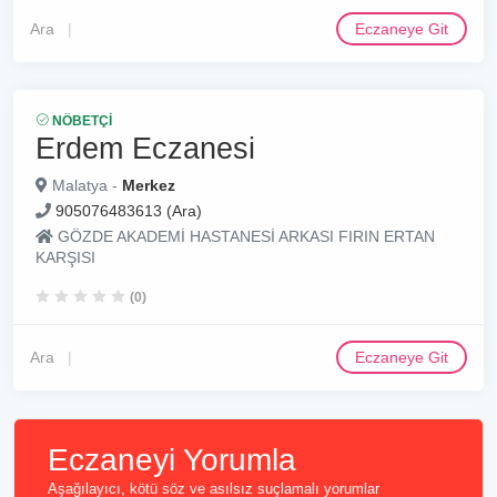
Ara
Eczaneye Git
NÖBETÇI
Erdem Eczanesi
Malatya -
Merkez
905076483613 (Ara)
GÖZDE AKADEMİ HASTANESİ ARKASI FIRIN ERTAN
KARŞISI
(0)
Ara
Eczaneye Git
Eczaneyi Yorumla
Aşağılayıcı, kötü söz ve asılsız suçlamalı yorumlar