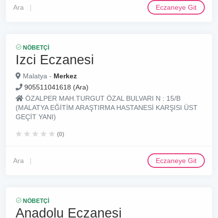
Ara
Eczaneye Git
NÖBETÇI
Izci Eczanesi
Malatya -
Merkez
905511041618 (Ara)
ÖZALPER MAH.TURGUT ÖZAL BULVARI N : 15/B
(MALATYA EĞİTİM ARAŞTIRMA HASTANESİ KARŞISI ÜST
GEÇİT YANI)
(0)
Ara
Eczaneye Git
NÖBETÇI
Anadolu Eczanesi