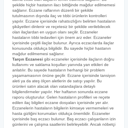
şekilde hiçbir hastanın ilacı bittiğinde mağdur edilmemesi
sağlanır. Eczane raflarının düzenli bir şekilde
tutulmasının dışında ilaç ve tıbbi ürünlerin kontrolleri
yapılır. Eczane içerisinde rahatsızlığını belirten hastaların
şikâyetleri dinlenir ve reçetesiz bir şekilde verilebilecek
olan ilaçlardan en uygun olanı seçilir. Eczaneler
hastaların tıbbi tedavileri için önem arz eder. Eczaneler
içerisinde çeşitli ilaçlar bulunur. Ayrıca eczacılarda ilaçlar
konusunda oldukça bilgilidir. Bu sayede hiçbir hastanın
mağdur edilmemesi sağlanır.
Tarçın Eczanesi
gibi eczaneler içerisinde ilaçların doğru
kullanımı ve saklama koşulları yanında yan etkileri de
anlatılır. Bu sayede hastaların herhangi bir problem
yaşamamasının önüne geçilir. Eczane içerisinde tansiyon
aleti ya da ateş ölçen aletlerin de satışı yapılır. Bu
ürünleri satın alacak olan vatandaşlara detaylı
bilgilendirmeler yapılır. Her haftanın sonunda eczane
raporu oluşturulur. Gelen hastaların profilleri ve reçete
edilen ilaç bilgileri eczane dosyaları içerisinde yer alır.
Eczanelerin hastaların bilgilerin kimseye vermemeleri ve
hasta gizliğini korumaları oldukça önemlidir. Eczaneler
içerisinde baş eczacı bulunur. Baş eczacı çalışanların izin
günlerini ve çalışma saatlerini belirleyebilir. Ancak nöbetçi