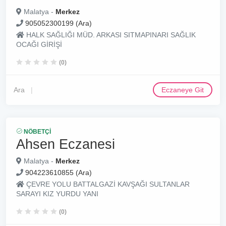
Malatya -
Merkez
905052300199 (Ara)
HALK SAĞLIĞI MÜD. ARKASI SITMAPINARI SAĞLIK
OCAĞI GİRİŞİ
(0)
Ara
Eczaneye Git
NÖBETÇI
Ahsen Eczanesi
Malatya -
Merkez
904223610855 (Ara)
ÇEVRE YOLU BATTALGAZİ KAVŞAĞI SULTANLAR
SARAYI KIZ YURDU YANI
(0)