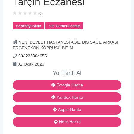
Tarçın Eczanesi
(0)
Eczaneyi Bildir
399 Görüntülenme
YENİ DEVLET HASTANESİ AĞIZ DİŞ SAĞL. ARKASI
ERGENEKON KÖPRÜSÜ BİTİMİ
904223364656
02 Ocak 2026
Yol Tarifi Al
Google Harita
Yandex Harita
Apple Harita
Here Harita