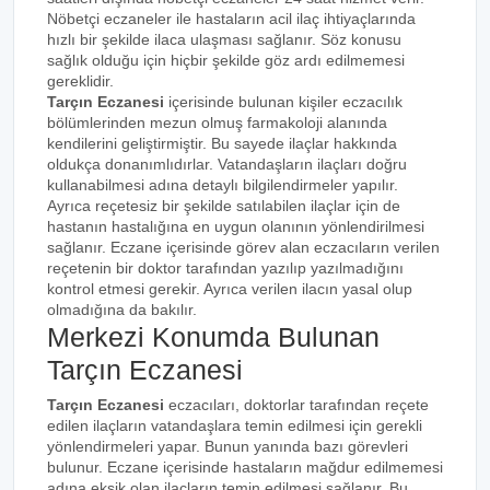
Nöbetçi eczaneler ile hastaların acil ilaç ihtiyaçlarında
hızlı bir şekilde ilaca ulaşması sağlanır. Söz konusu
sağlık olduğu için hiçbir şekilde göz ardı edilmemesi
gereklidir.
Tarçın Eczanesi
içerisinde bulunan kişiler eczacılık
bölümlerinden mezun olmuş farmakoloji alanında
kendilerini geliştirmiştir. Bu sayede ilaçlar hakkında
oldukça donanımlıdırlar. Vatandaşların ilaçları doğru
kullanabilmesi adına detaylı bilgilendirmeler yapılır.
Ayrıca reçetesiz bir şekilde satılabilen ilaçlar için de
hastanın hastalığına en uygun olanının yönlendirilmesi
sağlanır. Eczane içerisinde görev alan eczacıların verilen
reçetenin bir doktor tarafından yazılıp yazılmadığını
kontrol etmesi gerekir. Ayrıca verilen ilacın yasal olup
olmadığına da bakılır.
Merkezi Konumda Bulunan
Tarçın Eczanesi
Tarçın Eczanesi
eczacıları, doktorlar tarafından reçete
edilen ilaçların vatandaşlara temin edilmesi için gerekli
yönlendirmeleri yapar. Bunun yanında bazı görevleri
bulunur. Eczane içerisinde hastaların mağdur edilmemesi
adına eksik olan ilaçların temin edilmesi sağlanır. Bu