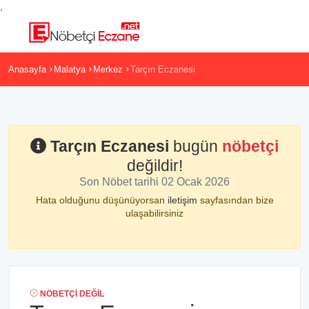
,
Anasayfa
Malatya
Merkez
Tarçın Eczanesi
Tarçın Eczanesi
bugün
nöbetçi
değildir!
Son Nöbet tarihi 02 Ocak 2026
Hata olduğunu düşünüyorsan
iletişim
sayfasından bize
ulaşabilirsiniz
NÖBETÇI DEĞIL