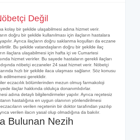
öbetçi Değil
na kolay bir şekilde ulaşabilmesi adına hizmet verir.
arın doğru bir şekilde kullanılması için ilaçların hastalara
 yapılır. Ayrıca ilaçların doğru saklanma koşulları da eczane
irtilir. Bu şekilde vatandaşların doğru bir şekilde ilaç
ın ilaçlara ulaşabilmesi için hafta içi ve Cumartesi
ında hizmet verirler. Bu sayede hastaların gerekli ilaçları
 dışında nöbetçi eczaneler 24 saat hizmet verir. Nöbetçi
açlarında hızlı bir şekilde ilaca ulaşması sağlanır. Söz konusu
dı edilmemesi gereklidir.
şiler eczacılık bölümlerinden mezun olmuş farmakoloji
 sayede ilaçlar hakkında oldukça donanımlıdırlar.
esi adına detaylı bilgilendirmeler yapılır. Ayrıca reçetesiz
hastanın hastalığına en uygun olanının yönlendirilmesi
eczacıların verilen reçetenin bir doktor tarafından yazılıp
rıca verilen ilacın yasal olup olmadığına da bakılır.
a Bulunan Nezih