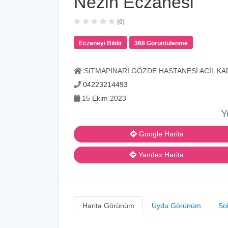
Nezih Eczanesi
(0)
Eczaneyi Bildir
368 Görüntülenme
SITMAPINARI GÖZDE HASTANESİ ACİL KA
04223214493
15 Ekim 2023
Y
Google Harita
Yandex Harita
Harita Görünüm
Uydu Görünüm
So