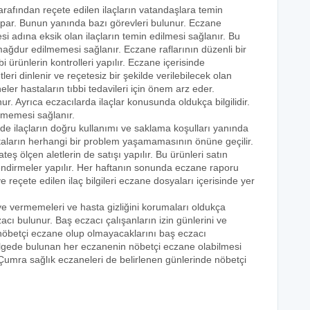
tarafından reçete edilen ilaçların vatandaşlara temin
yapar. Bunun yanında bazı görevleri bulunur. Eczane
i adına eksik olan ilaçların temin edilmesi sağlanır. Bu
e mağdur edilmemesi sağlanır. Eczane raflarının düzenli bir
i ürünlerin kontrolleri yapılır. Eczane içerisinde
tleri dinlenir ve reçetesiz bir şekilde verilebilecek olan
eler hastaların tıbbi tedavileri için önem arz eder.
nur. Ayrıca eczacılarda ilaçlar konusunda oldukça bilgilidir.
lmemesi sağlanır.
nde ilaçların doğru kullanımı ve saklama koşulları yanında
astaların herhangi bir problem yaşamamasının önüne geçilir.
teş ölçen aletlerin de satışı yapılır. Bu ürünleri satın
lendirmeler yapılır. Her haftanın sonunda eczane raporu
ve reçete edilen ilaç bilgileri eczane dosyaları içerisinde yer
eye vermemeleri ve hasta gizliğini korumaları oldukça
acı bulunur. Baş eczacı çalışanların izin günlerini ve
k nöbetçi eczane olup olmayacaklarını baş eczacı
bölgede bulunan her eczanenin nöbetçi eczane olabilmesi
 Çumra sağlık eczaneleri de belirlenen günlerinde nöbetçi