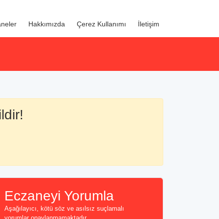
neler
Hakkımızda
Çerez Kullanımı
İletişim
ldir!
Eczaneyi Yorumla
Aşağılayıcı, kötü söz ve asılsız suçlamalı
yorumlar onaylanmamaktadır...