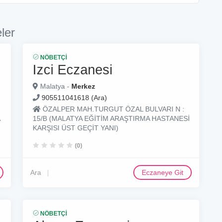
ler
NÖBETÇI
Izci Eczanesi
Malatya -
Merkez
905511041618 (Ara)
ÖZALPER MAH.TURGUT ÖZAL BULVARI N :
15/B (MALATYA EĞİTİM ARAŞTIRMA HASTANESİ
KARŞISI ÜST GEÇİT YANI)
(0)
Ara
Eczaneye Git
NÖBETÇI