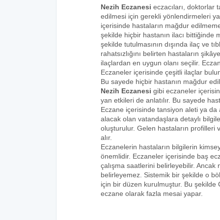
Nezih Eczanesi
eczacıları, doktorlar 
edilmesi için gerekli yönlendirmeleri 
içerisinde hastaların mağdur edilmemes
şekilde hiçbir hastanın ilacı bittiğind
şekilde tutulmasının dışında ilaç ve tıbb
rahatsızlığını belirten hastaların şikâye
ilaçlardan en uygun olanı seçilir. Eczan
Eczaneler içerisinde çeşitli ilaçlar bulu
Bu sayede hiçbir hastanın mağdur edi
Nezih Eczanesi
gibi eczaneler içerisi
yan etkileri de anlatılır. Bu sayede h
Eczane içerisinde tansiyon aleti ya da a
alacak olan vatandaşlara detaylı bilgi
oluşturulur. Gelen hastaların profilleri 
alır.
Eczanelerin hastaların bilgilerin kims
önemlidir. Eczaneler içerisinde baş ecz
çalışma saatlerini belirleyebilir. Anca
belirleyemez. Sistemik bir şekilde o 
için bir düzen kurulmuştur. Bu şekilde
eczane olarak fazla mesai yapar.