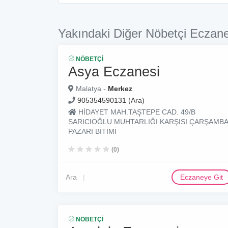
Yakındaki Diğer Nöbetçi Eczane
NÖBETÇI
Asya Eczanesi
Malatya -
Merkez
905354590131 (Ara)
HİDAYET MAH.TAŞTEPE CAD. 49/B
SARICIOĞLU MUHTARLIĞI KARŞISI ÇARŞAMBA
PAZARI BİTİMİ
(0)
Ara
Eczaneye Git
NÖBETÇI