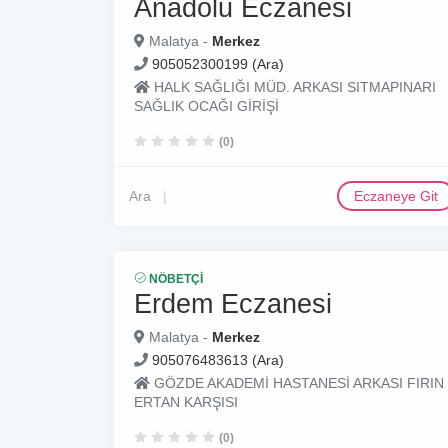
Anadolu Eczanesi
Malatya -
Merkez
905052300199 (Ara)
HALK SAĞLIĞI MÜD. ARKASI SITMAPINARI
SAĞLIK OCAĞI GİRİŞİ
(0)
Ara
Eczaneye Git
NÖBETÇI
Erdem Eczanesi
Malatya -
Merkez
905076483613 (Ara)
GÖZDE AKADEMİ HASTANESİ ARKASI FIRIN
ERTAN KARŞISI
(0)