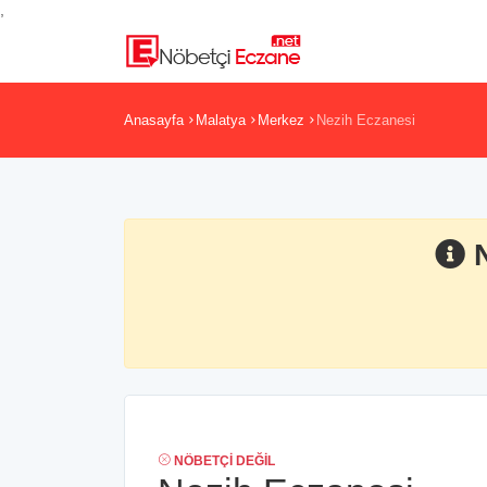
,
Anasayfa
Malatya
Merkez
Nezih Eczanesi
NÖBETÇI DEĞIL