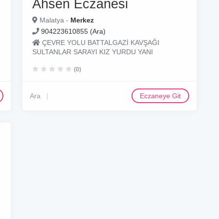
Ahsen Eczanesi
Malatya -
Merkez
904223610855 (Ara)
ÇEVRE YOLU BATTALGAZİ KAVŞAĞI
SULTANLAR SARAYI KIZ YURDU YANI
(0)
Ara
Eczaneye Git