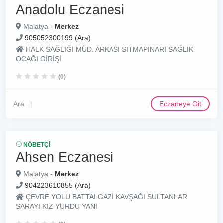
Anadolu Eczanesi
Malatya -
Merkez
905052300199 (Ara)
HALK SAĞLIĞI MÜD. ARKASI SITMAPINARI SAĞLIK
OCAĞI GİRİŞİ
(0)
Ara
Eczaneye Git
NÖBETÇI
Ahsen Eczanesi
Malatya -
Merkez
904223610855 (Ara)
ÇEVRE YOLU BATTALGAZİ KAVŞAĞI SULTANLAR
SARAYI KIZ YURDU YANI