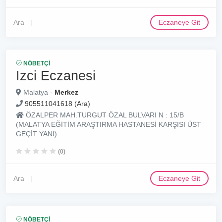
Ara
Eczaneye Git
NÖBETÇI
Izci Eczanesi
Malatya -
Merkez
905511041618 (Ara)
ÖZALPER MAH.TURGUT ÖZAL BULVARI N : 15/B
(MALATYA EĞİTİM ARAŞTIRMA HASTANESİ KARŞISI ÜST
GEÇİT YANI)
(0)
Ara
Eczaneye Git
NÖBETÇI