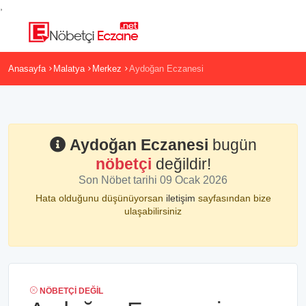
,
Anasayfa
Malatya
Merkez
Aydoğan Eczanesi
Aydoğan Eczanesi
bugün
nöbetçi
değildir!
Son Nöbet tarihi 09 Ocak 2026
Hata olduğunu düşünüyorsan
iletişim
sayfasından bize
ulaşabilirsiniz
NÖBETÇI DEĞIL