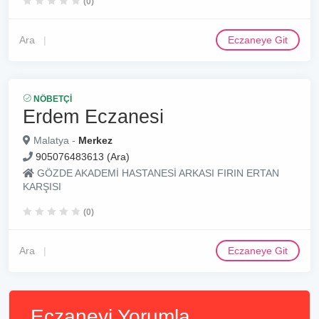
(0)
Ara
Eczaneye Git
NÖBETÇI
Erdem Eczanesi
Malatya -
Merkez
905076483613 (Ara)
GÖZDE AKADEMİ HASTANESİ ARKASI FIRIN ERTAN
KARŞISI
(0)
Ara
Eczaneye Git
Eczaneyi Yorumla