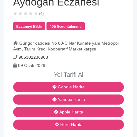
Aydoğan Eczanesi
(0)
Eczaneyi Bildir
405 Görüntülenme
Güngör caddesi No 80-C Nar Künefe yanı Metropol
Avm, Tarım Kredi Kooperatif Market karşısı
905302236963
09 Ocak 2026
Yol Tarifi Al
Google Harita
Yandex Harita
Apple Harita
Here Harita