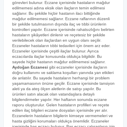
görevleri bulunur. Eczane içerisinde hastaların mağdur
edilmemesi adına eksik olan ilaçların temin edilmesi
sağlanır. Bu şekilde hiçbir hastanın ilacı bittiğinde
mağdur edilmemesi sağlanır. Eczane raflarının düzenli
bir şekilde tutulmasının dışında ilaç ve tıbbi ürünlerin
kontrolleri yapılır. Eczane içerisinde rahatsızlığını belirten
hastaların şikâyetleri dinlenir ve reçetesiz bir şekilde
verilebilecek olan ilaçlardan en uygun olanı seçilir.
Eczaneler hastaların tıbbi tedavileri için önem arz eder.
Eczaneler içerisinde çeşitli ilaçlar bulunur. Ayrıca
eczacılarda ilaçlar konusunda oldukça bilgilidir. Bu
sayede hiçbir hastanın mağdur edilmemesi sağlanır.
Aydoğan Eczanesi
gibi eczaneler içerisinde ilaçların
doğru kullanımı ve saklama koşulları yanında yan etkileri
de anlatılır. Bu sayede hastaların herhangi bir problem
yaşamamasının önüne geçilir. Eczane içerisinde tansiyon
aleti ya da ateş ölçen aletlerin de satışı yapılır. Bu
ürünleri satın alacak olan vatandaşlara detaylı
bilgilendirmeler yapılır. Her haftanın sonunda eczane
raporu oluşturulur. Gelen hastaların profilleri ve reçete
edilen ilaç bilgileri eczane dosyaları içerisinde yer alır.
Eczanelerin hastaların bilgilerin kimseye vermemeleri ve
hasta gizliğini korumaları oldukça önemlidir. Eczaneler
içerisinde baş eczacı bulunur. Baş eczacı çalışanların izin