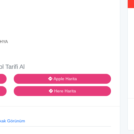
AHYA
ol Tarifi Al
Apple Harita
Here Harita
kak Görünüm