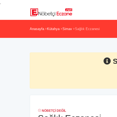
,
Anasayfa
Kütahya
Simav
Sağlık Eczanesi
S
NÖBETÇI DEĞIL