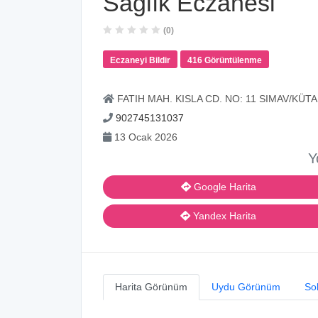
Sağlık Eczanesi
(0)
Eczaneyi Bildir
416 Görüntülenme
FATIH MAH. KISLA CD. NO: 11 SIMAV/KÜT
902745131037
13 Ocak 2026
Y
Google Harita
Yandex Harita
Harita Görünüm
Uydu Görünüm
So