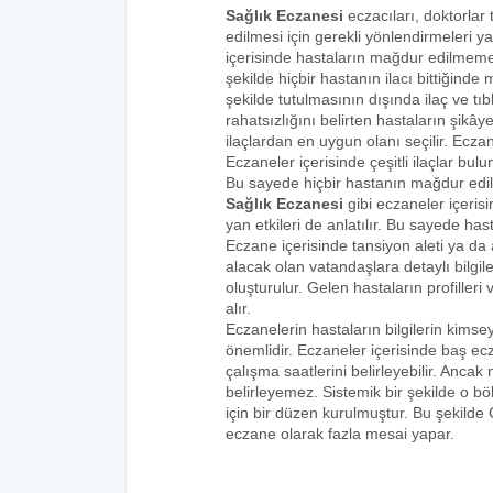
Sağlık Eczanesi
eczacıları, doktorlar 
edilmesi için gerekli yönlendirmeleri 
içerisinde hastaların mağdur edilmemes
şekilde hiçbir hastanın ilacı bittiğind
şekilde tutulmasının dışında ilaç ve tıbb
rahatsızlığını belirten hastaların şikâye
ilaçlardan en uygun olanı seçilir. Eczan
Eczaneler içerisinde çeşitli ilaçlar bulu
Bu sayede hiçbir hastanın mağdur edi
Sağlık Eczanesi
gibi eczaneler içeris
yan etkileri de anlatılır. Bu sayede h
Eczane içerisinde tansiyon aleti ya da a
alacak olan vatandaşlara detaylı bilgi
oluşturulur. Gelen hastaların profilleri 
alır.
Eczanelerin hastaların bilgilerin kims
önemlidir. Eczaneler içerisinde baş ecz
çalışma saatlerini belirleyebilir. Anca
belirleyemez. Sistemik bir şekilde o 
için bir düzen kurulmuştur. Bu şekilde
eczane olarak fazla mesai yapar.