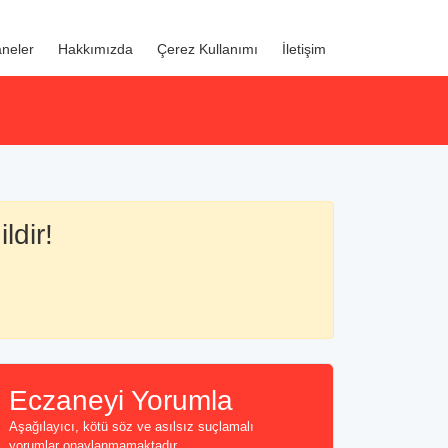
neler
Hakkımızda
Çerez Kullanımı
İletişim
ldir!
Eczaneyi Yorumla
Aşağılayıcı, kötü söz ve asılsız suçlamalı
yorumlar onaylanmamaktadır...