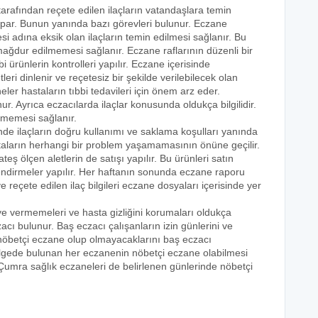
tarafından reçete edilen ilaçların vatandaşlara temin
yapar. Bunun yanında bazı görevleri bulunur. Eczane
i adına eksik olan ilaçların temin edilmesi sağlanır. Bu
e mağdur edilmemesi sağlanır. Eczane raflarının düzenli bir
i ürünlerin kontrolleri yapılır. Eczane içerisinde
tleri dinlenir ve reçetesiz bir şekilde verilebilecek olan
eler hastaların tıbbi tedavileri için önem arz eder.
nur. Ayrıca eczacılarda ilaçlar konusunda oldukça bilgilidir.
lmemesi sağlanır.
inde ilaçların doğru kullanımı ve saklama koşulları yanında
astaların herhangi bir problem yaşamamasının önüne geçilir.
teş ölçen aletlerin de satışı yapılır. Bu ürünleri satın
lendirmeler yapılır. Her haftanın sonunda eczane raporu
ve reçete edilen ilaç bilgileri eczane dosyaları içerisinde yer
eye vermemeleri ve hasta gizliğini korumaları oldukça
acı bulunur. Baş eczacı çalışanların izin günlerini ve
k nöbetçi eczane olup olmayacaklarını baş eczacı
bölgede bulunan her eczanenin nöbetçi eczane olabilmesi
 Çumra sağlık eczaneleri de belirlenen günlerinde nöbetçi