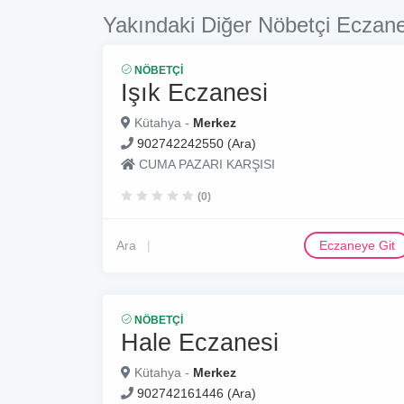
Yakındaki Diğer Nöbetçi Eczane
NÖBETÇI
Işık Eczanesi
Kütahya -
Merkez
902742242550 (Ara)
CUMA PAZARI KARŞISI
(0)
Ara
Eczaneye Git
NÖBETÇI
Hale Eczanesi
Kütahya -
Merkez
902742161446 (Ara)