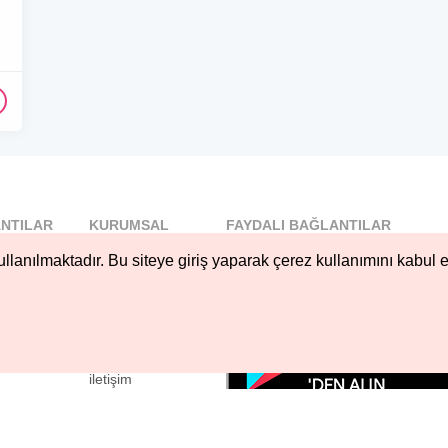
NTILAR
KURUMSAL
FAYDALI BAĞLANTILAR
l
Blog
llanılmaktadır. Bu siteye giriş yaparak çerez kullanımını kabul e
..
Hakkımızda
Nöbetçi...
Çerez Kullanımı
öbetçi...
Gizlilik
Sözleşmesi
iletişim