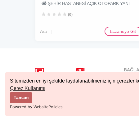
ŞEHİR HASTANESİ AÇIK OTOPARK YANI
(0)
Ara
Eczaneye Git
BAĞLA
İstanbu
Sitemizden en iyi şekilde faydalanabilmeniz için çerezler ku
Nöbetçi.
Çerez Kullanımı
Copyright © 2023 Tüm Hakları Saklıdır.
Ankara 
Tamam
Kıbrıs N
Powered by WebsitePolicies