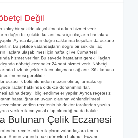
betçi Değil
a kolay bir şekilde ulaşabilmesi adına hizmet verir.
arın doğru bir şekilde kullanılması için ilaçların hastalara
 yapılır. Ayrıca ilaçların doğru saklanma koşulları da eczane
irtilir. Bu şekilde vatandaşların doğru bir şekilde ilaç
ın ilaçlara ulaşabilmesi için hafta içi ve Cumartesi
ında hizmet verirler. Bu sayede hastaların gerekli ilaçları
 dışında nöbetçi eczaneler 24 saat hizmet verir. Nöbetçi
açlarında hızlı bir şekilde ilaca ulaşması sağlanır. Söz konusu
dı edilmemesi gereklidir.
iler eczacılık bölümlerinden mezun olmuş farmakoloji
 sayede ilaçlar hakkında oldukça donanımlıdırlar.
esi adına detaylı bilgilendirmeler yapılır. Ayrıca reçetesiz
hastanın hastalığına en uygun olanının yönlendirilmesi
eczacıların verilen reçetenin bir doktor tarafından yazılıp
rıca verilen ilacın yasal olup olmadığına da bakılır.
 Bulunan Çelik Eczanesi
arafından reçete edilen ilaçların vatandaşlara temin
yapar. Bunun yanında bazı görevleri bulunur. Eczane