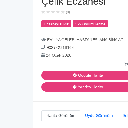
Çelik Eczanesi
(0)
Eczaneyi Bildir
529 Görüntülenme
EVLİYA ÇELEBİ HASTANESİ ANA BİNA ACİ
902742318164
24 Ocak 2026
Y
Google Harita
Yandex Harita
Harita Görünüm
Uydu Görünüm
So