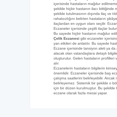
içerisinde hastaların mağdur edilmemes
şekilde hiçbir hastanın ilacı bittiğind
şekilde tutulmasının dışında ilaç ve tıbb
rahatsızlığını belirten hastaların şikâye
ilaçlardan en uygun olanı seçilir. Eczan
Eczaneler içerisinde çeşitli ilaçlar bulu
Bu sayede hiçbir hastanın mağdur edi
Çelik Eczanesi
gibi eczaneler içerisin
yan etkileri de anlatılır. Bu sayede h
Eczane içerisinde tansiyon aleti ya da a
alacak olan vatandaşlara detaylı bilgi
oluşturulur. Gelen hastaların profilleri 
alır.
Eczanelerin hastaların bilgilerin kims
önemlidir. Eczaneler içerisinde baş ecz
çalışma saatlerini belirleyebilir. Anca
belirleyemez. Sistemik bir şekilde o 
için bir düzen kurulmuştur. Bu şekilde
eczane olarak fazla mesai yapar.