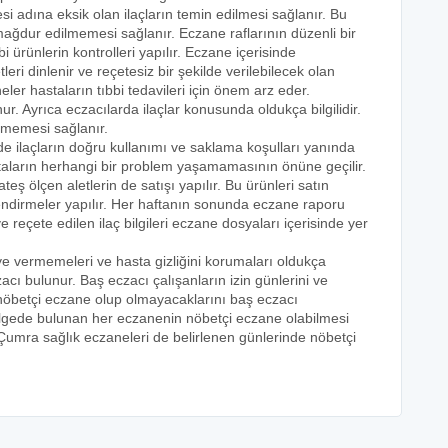
i adına eksik olan ilaçların temin edilmesi sağlanır. Bu
e mağdur edilmemesi sağlanır. Eczane raflarının düzenli bir
i ürünlerin kontrolleri yapılır. Eczane içerisinde
tleri dinlenir ve reçetesiz bir şekilde verilebilecek olan
eler hastaların tıbbi tedavileri için önem arz eder.
nur. Ayrıca eczacılarda ilaçlar konusunda oldukça bilgilidir.
lmemesi sağlanır.
de ilaçların doğru kullanımı ve saklama koşulları yanında
astaların herhangi bir problem yaşamamasının önüne geçilir.
teş ölçen aletlerin de satışı yapılır. Bu ürünleri satın
lendirmeler yapılır. Her haftanın sonunda eczane raporu
ve reçete edilen ilaç bilgileri eczane dosyaları içerisinde yer
eye vermemeleri ve hasta gizliğini korumaları oldukça
acı bulunur. Baş eczacı çalışanların izin günlerini ve
k nöbetçi eczane olup olmayacaklarını baş eczacı
bölgede bulunan her eczanenin nöbetçi eczane olabilmesi
 Çumra sağlık eczaneleri de belirlenen günlerinde nöbetçi