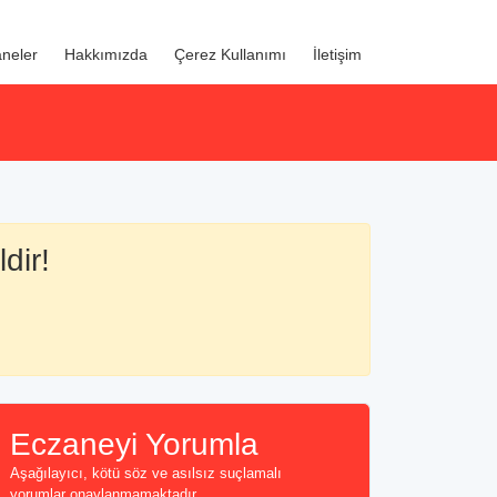
neler
Hakkımızda
Çerez Kullanımı
İletişim
dir!
Eczaneyi Yorumla
Aşağılayıcı, kötü söz ve asılsız suçlamalı
yorumlar onaylanmamaktadır...