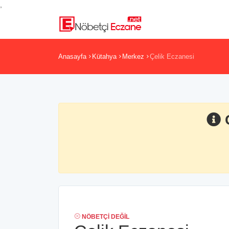
,
Anasayfa
Kütahya
Merkez
Çelik Eczanesi
NÖBETÇI DEĞIL