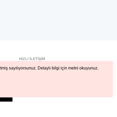
HIZLI İLETIŞIM
info@nobetcieczane.net
tmiş sayılıyorsunuz. Detaylı bilgi için metni okuyunuz.
BIZI TAKIP EDIN