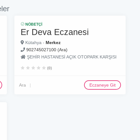
ler
NÖBETÇI
Er Deva Eczanesi
Kütahya -
Merkez
902745027100 (Ara)
ŞEHİR HASTANESİ AÇIK OTOPARK KARŞISI
(0)
Ara
Eczaneye Git