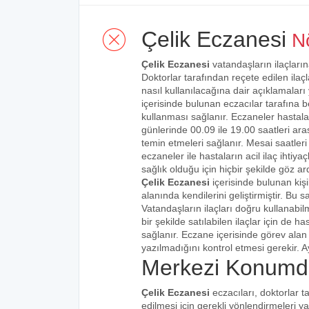
Çelik Eczanesi
Nö
Çelik Eczanesi
vatandaşların ilaçların
Doktorlar tarafından reçete edilen ilaçl
nasıl kullanılacağına dair açıklamaları
içerisinde bulunan eczacılar tarafına bel
kullanması sağlanır. Eczaneler hastalar
günlerinde 00.09 ile 19.00 saatleri aras
temin etmeleri sağlanır. Mesai saatleri
eczaneler ile hastaların acil ilaç ihtiy
sağlık olduğu için hiçbir şekilde göz ar
Çelik Eczanesi
içerisinde bulunan kiş
alanında kendilerini geliştirmiştir. Bu
Vatandaşların ilaçları doğru kullanabilm
bir şekilde satılabilen ilaçlar için de 
sağlanır. Eczane içerisinde görev alan 
yazılmadığını kontrol etmesi gerekir. Ay
Merkezi Konumda
Çelik Eczanesi
eczacıları, doktorlar t
edilmesi için gerekli yönlendirmeleri 