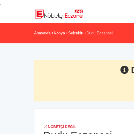
,
Anasayfa
Konya
Selçuklu
Dudu Eczanesi
NÖBETÇI DEĞIL