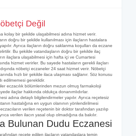
öbetçi Değil
a kolay bir şekilde ulaşabilmesi adına hizmet verir.
arın doğru bir şekilde kullanılması için ilaçların hastalara
 yapılır. Ayrıca ilaçların doğru saklanma koşulları da eczane
irtilir. Bu şekilde vatandaşların doğru bir şekilde ilaç
ın ilaçlara ulaşabilmesi için hafta içi ve Cumartesi
ında hizmet verirler. Bu sayede hastaların gerekli ilaçları
 dışında nöbetçi eczaneler 24 saat hizmet verir. Nöbetçi
açlarında hızlı bir şekilde ilaca ulaşması sağlanır. Söz konusu
dı edilmemesi gereklidir.
iler eczacılık bölümlerinden mezun olmuş farmakoloji
 sayede ilaçlar hakkında oldukça donanımlıdırlar.
esi adına detaylı bilgilendirmeler yapılır. Ayrıca reçetesiz
hastanın hastalığına en uygun olanının yönlendirilmesi
eczacıların verilen reçetenin bir doktor tarafından yazılıp
rıca verilen ilacın yasal olup olmadığına da bakılır.
a Bulunan Dudu Eczanesi
tarafından reçete edilen ilaçların vatandaşlara temin