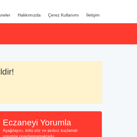
neler
Hakkımızda
Çerez Kullanımı
İletişim
dir!
Eczaneyi Yorumla
Aşağılayıcı, kötü söz ve asılsız suçlamalı
yorumlar onaylanmamaktadır...