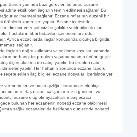
yapar. Bunun yanında bazı görevleri bulunur. Eczane
i adına eksik olan ilaçların temin edilmesi sağlanır. Bu
e mağdur edilmemesi sağlanır. Eczane raflarının düzenli bir
i ürünlerin kontrolleri yapılır. Eczane içerisinde
tleri dinlenir ve reçetesiz bir şekilde verilebilecek olan
eler hastaların tıbbi tedavileri için önem arz eder.
nur. Ayrıca eczacılarda ilaçlar konusunda oldukça bilgilidir.
lmemesi sağlanır.
nde ilaçların doğru kullanımı ve saklama koşulları yanında
astaların herhangi bir problem yaşamamasının önüne geçilir.
teş ölçen aletlerin de satışı yapılır. Bu ürünleri satın
lendirmeler yapılır. Her haftanın sonunda eczane raporu
ve reçete edilen ilaç bilgileri eczane dosyaları içerisinde yer
eye vermemeleri ve hasta gizliğini korumaları oldukça
acı bulunur. Baş eczacı çalışanların izin günlerini ve
k nöbetçi eczane olup olmayacaklarını baş eczacı
bölgede bulunan her eczanenin nöbetçi eczane olabilmesi
 Çumra sağlık eczaneleri de belirlenen günlerinde nöbetçi