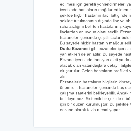
edilmesi için gerekli yönlendirmeleri 
içerisinde hastaların mağdur edilmemes
şekilde hiçbir hastanın ilacı bittiğind
şekilde tutulmasının dışında ilaç ve tıbb
rahatsızlığını belirten hastaların şikâye
ilaçlardan en uygun olanı seçilir. Eczan
Eczaneler içerisinde çeşitli ilaçlar bulu
Bu sayede hiçbir hastanın mağdur edi
Dudu Eczanesi
gibi eczaneler içerisi
yan etkileri de anlatılır. Bu sayede h
Eczane içerisinde tansiyon aleti ya da a
alacak olan vatandaşlara detaylı bilgi
oluşturulur. Gelen hastaların profilleri 
alır.
Eczanelerin hastaların bilgilerin kims
önemlidir. Eczaneler içerisinde baş ecz
çalışma saatlerini belirleyebilir. Anca
belirleyemez. Sistemik bir şekilde o 
için bir düzen kurulmuştur. Bu şekilde
eczane olarak fazla mesai yapar.