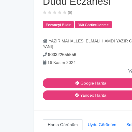
Dudu Eczanesi
(0)
Eczaneyi Bildir
360 Görüntülenme
YAZIR MAHALLESİ ELMALI HAMDİ YAZIR 
YANI)
903322655556
16 Kasım 2024
Y
Google Harita
Yandex Harita
Harita Görünüm
Uydu Görünüm
So