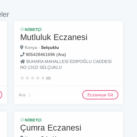
ler
NÖBETÇI
Mutluluk Eczanesi
Konya -
Selçuklu
905428461696 (Ara)
BUHARA MAHALLESİ EDİPOĞLU CADDESİ
NO:131D SELÇUKLU
(0)
Ara
Eczaneye Git
NÖBETÇI
Çumra Eczanesi