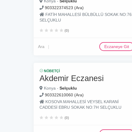
Konya -
Selçuklu
903322374523 (Ara)
FATİH MAHALLESİ BÜLBÜLLÜ SOKAK NO:76
SELÇUKLU
(0)
Ara
Eczaneye Git
NÖBETÇI
Akdemir Eczanesi
Konya -
Selçuklu
903322610060 (Ara)
KOSOVA MAHALLESİ VEYSEL KARANİ
CADDESİ EBRU SOKAK NO:7H SELÇUKLU
(0)