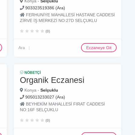
Konya -
Selçuklu
903323519386 (Ara)
FERHUNİYE MAHALLESİ HASTANE CADDESİ
ZİRVE İŞ MERKEZİ NO:27D SELÇUKLU
(0)
Ara
Eczaneye Git
NÖBETÇI
Organik Eczanesi
Konya -
Selçuklu
905013233027 (Ara)
BEYHEKİM MAHALLESİ FIRAT CADDESİ
NO:16F SELÇUKLU
(0)