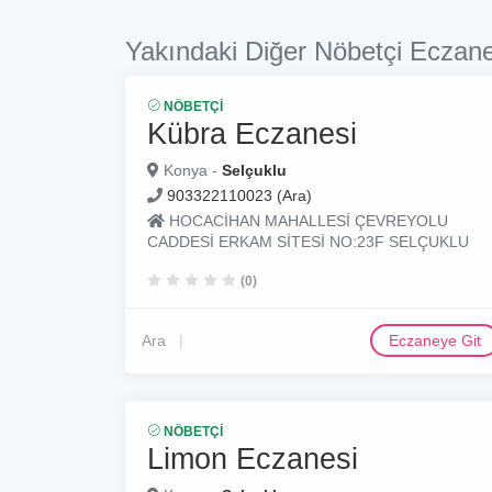
Yakındaki Diğer Nöbetçi Eczane
NÖBETÇI
Kübra Eczanesi
Konya -
Selçuklu
903322110023 (Ara)
HOCACİHAN MAHALLESİ ÇEVREYOLU
CADDESİ ERKAM SİTESİ NO:23F SELÇUKLU
(0)
Ara
Eczaneye Git
NÖBETÇI
Limon Eczanesi