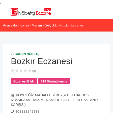
,
Anasayfa
Konya
Meram - Selçuklu
Bozkır Eczanesi
BUGÜN NÖBETÇI
Bozkır Eczanesi
(0)
Eczaneyi Bildir
619 Görüntülenme
KÖYCEĞİZ MAHALLESİ BEYŞEHİR CADDESİ
NO:240A MERAM(MERAM TIP FAKÜLTESİ HASTANESİ
KARŞISI)
903323242796