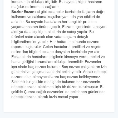
konusunda oldukça bilgilidir. Bu sayede hiçbir hastanın
mağdur edilmemesi sağlanır.
Bozkır Eczanesi
gibi eczaneler içerisinde ilaçların doğru
kullanımı ve saklama koşulları yanında yan etkileri de
anlatılır. Bu sayede hastaların herhangi bir problem
yaşamamasının önüne geçilir. Eczane içerisinde tansiyon
aleti ya da ateş ölçen aletlerin de satışı yapılır. Bu
ürünleri satın alacak olan vatandaşlara detaylı
bilgilendirmeler yapılır. Her haftanın sonunda eczane
raporu oluşturulur. Gelen hastaların profilleri ve reçete
edilen ilaç bilgileri eczane dosyaları içerisinde yer alır.
Eczanelerin hastaların bilgilerin kimseye vermemeleri ve
hasta gizliğini korumaları oldukça önemlidir. Eczaneler
içerisinde baş eczacı bulunur. Baş eczacı çalışanların izin
günlerini ve çalışma saatlerini belirleyebilir. Ancak nöbetçi
eczane olup olmayacaklarını baş eczacı belirleyemez.
Sistemik bir şekilde o bölgede bulunan her eczanenin
nöbetçi eczane olabilmesi için bir düzen kurulmuştur. Bu
şekilde Çumra sağlık eczaneleri de belirlenen günlerinde
nöbetçi eczane olarak fazla mesai yapar.