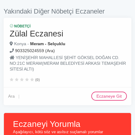
Yakındaki Diğer Nöbetçi Eczaneler
NÖBETÇI
Zülal Eczanesi
Konya -
Meram - Selçuklu
903325024559 (Ara)
YENİŞEHİR MAHALLESİ ŞEHİT GÖKSEL DOĞAN CD.
NO:21C MERAM(MERAM BELEDİYESİ ARKASI TEMAŞEHİR
SİTESİ ALTI)
(0)
Ara
Eczaneye Git
Eczaneyi Yorumla
Aşağılayıcı, kötü söz ve asılsız suçlamalı yorumlar