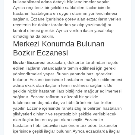
kullanabilmesi adına detaylı bilgilendirmeler yapılır.
Ayrıca reçetesiz bir şekilde satılabilen ilaçlar için de
hastanın hastalığına en uygun olanının yönlendirilmesi
sağlanır. Eczane içerisinde görev alan eczacıların verilen
reçetenin bir doktor tarafından yazılıp yazılmadığını
kontrol etmesi gerekir. Ayrıca verilen ilacın yasal olup
olmadığına da bakılır.
Merkezi Konumda Bulunan
Bozkır Eczanesi
Bozkır Eczanesi
eczacıları, doktorlar tarafından reçete
edilen ilaçların vatandaşlara temin edilmesi için gerekli
yönlendirmeleri yapar. Bunun yanında bazı görevleri
bulunur. Eczane içerisinde hastaların mağdur edilmemesi
adına eksik olan ilaçların temin edilmesi sağlanır. Bu
şekilde hiçbir hastanın ilacı bittiğinde mağdur edilmemesi
sağlanır. Eczane raflarının düzenli bir şekilde
tutulmasının dışında ilaç ve tıbbi ürünlerin kontrolleri
yapılır. Eczane içerisinde rahatsızlığını belirten hastaların
şikâyetleri dinlenir ve reçetesiz bir şekilde verilebilecek
olan ilaçlardan en uygun olanı seçilir. Eczaneler
hastaların tıbbi tedavileri için önem arz eder. Eczaneler
içerisinde çeşitli ilaçlar bulunur. Ayrıca eczacılarda ilaçlar