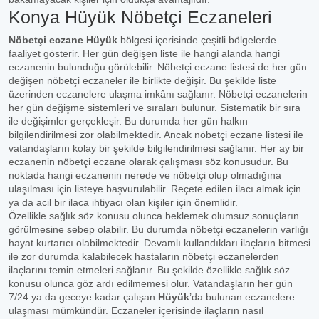
Konya Hüyük Nöbetçi Eczaneleri
Nöbetçi eczane Hüyük
bölgesi içerisinde çeşitli bölgelerde
faaliyet gösterir. Her gün değişen liste ile hangi alanda hangi
eczanenin bulunduğu görülebilir. Nöbetçi eczane listesi de her gün
değişen nöbetçi eczaneler ile birlikte değişir. Bu şekilde liste
üzerinden eczanelere ulaşma imkânı sağlanır. Nöbetçi eczanelerin
her gün değişme sistemleri ve sıraları bulunur. Sistematik bir sıra
ile değişimler gerçekleşir. Bu durumda her gün halkın
bilgilendirilmesi zor olabilmektedir. Ancak nöbetçi eczane listesi ile
vatandaşların kolay bir şekilde bilgilendirilmesi sağlanır. Her ay bir
eczanenin nöbetçi eczane olarak çalışması söz konusudur. Bu
noktada hangi eczanenin nerede ve nöbetçi olup olmadığına
ulaşılması için listeye başvurulabilir. Reçete edilen ilacı almak için
ya da acil bir ilaca ihtiyacı olan kişiler için önemlidir.
Özellikle sağlık söz konusu olunca beklemek olumsuz sonuçların
görülmesine sebep olabilir. Bu durumda nöbetçi eczanelerin varlığı
hayat kurtarıcı olabilmektedir. Devamlı kullandıkları ilaçların bitmesi
ile zor durumda kalabilecek hastaların nöbetçi eczanelerden
ilaçlarını temin etmeleri sağlanır. Bu şekilde özellikle sağlık söz
konusu olunca göz ardı edilmemesi olur. Vatandaşların her gün
7/24 ya da geceye kadar çalışan
Hüyük
’da bulunan eczanelere
ulaşması mümkündür. Eczaneler içerisinde ilaçların nasıl