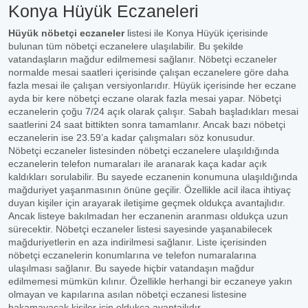
Konya Hüyük Eczaneleri
Hüyük nöbetçi eczaneler
listesi ile Konya Hüyük içerisinde
bulunan tüm nöbetçi eczanelere ulaşılabilir. Bu şekilde
vatandaşların mağdur edilmemesi sağlanır. Nöbetçi eczaneler
normalde mesai saatleri içerisinde çalışan eczanelere göre daha
fazla mesai ile çalışan versiyonlarıdır. Hüyük içerisinde her eczane
ayda bir kere nöbetçi eczane olarak fazla mesai yapar. Nöbetçi
eczanelerin çoğu 7/24 açık olarak çalışır. Sabah başladıkları mesai
saatlerini 24 saat bittikten sonra tamamlanır. Ancak bazı nöbetçi
eczanelerin ise 23.59’a kadar çalışmaları söz konusudur.
Nöbetçi eczaneler listesinden nöbetçi eczanelere ulaşıldığında
eczanelerin telefon numaraları ile aranarak kaça kadar açık
kaldıkları sorulabilir. Bu sayede eczanenin konumuna ulaşıldığında
mağduriyet yaşanmasının önüne geçilir. Özellikle acil ilaca ihtiyaç
duyan kişiler için arayarak iletişime geçmek oldukça avantajlıdır.
Ancak listeye bakılmadan her eczanenin aranması oldukça uzun
sürecektir. Nöbetçi eczaneler listesi sayesinde yaşanabilecek
mağduriyetlerin en aza indirilmesi sağlanır. Liste içerisinden
nöbetçi eczanelerin konumlarına ve telefon numaralarına
ulaşılması sağlanır. Bu sayede hiçbir vatandaşın mağdur
edilmemesi mümkün kılınır. Özellikle herhangi bir eczaneye yakın
olmayan ve kapılarına asılan nöbetçi eczanesi listesine
bakamayacak kişiler için oldukça avantajlıdır.