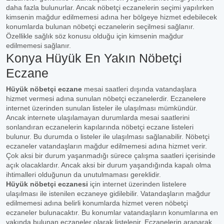
daha fazla bulunurlar. Ancak nöbetçi eczanelerin seçimi yapılırken
kimsenin mağdur edilmemesi adına her bölgeye hizmet edebilecek
konumlarda bulunan nöbetçi eczanelerin seçilmesi sağlanır.
Özellikle sağlık söz konusu olduğu için kimsenin mağdur
edilmemesi sağlanır.
Konya Hüyük En Yakın Nöbetçi
Eczane
Hüyük nöbetçi eczane
mesai saatleri dışında vatandaşlara
hizmet vermesi adına sunulan nöbetçi eczanelerdir. Eczanelere
internet üzerinden sunulan listeler ile ulaşılması mümkündür.
Ancak internete ulaşılamayan durumlarda mesai saatlerini
sonlandıran eczanelerin kapılarında nöbetçi eczane listeleri
bulunur. Bu durumda o listeler ile ulaşılması sağlanabilir. Nöbetçi
eczaneler vatandaşların mağdur edilmemesi adına hizmet verir.
Çok aksi bir durum yaşanmadığı sürece çalışma saatleri içerisinde
açık olacaklardır. Ancak aksi bir durum yaşandığında kapalı olma
ihtimalleri olduğunun da unutulmaması gereklidir.
Hüyük nöbetçi eczanesi
için internet üzerinden listelere
ulaşılması ile istenilen eczaneye gidilebilir. Vatandaşların mağdur
edilmemesi adına belirli konumlarda hizmet veren nöbetçi
eczaneler bulunacaktır. Bu konumlar vatandaşların konumlarına en
yakında bulunan eczaneler olarak listelenir. Eczanelerin aranarak,