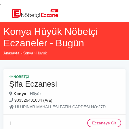
,
Konya Hüyük Nöbetçi
Eczaneler - Bugün
Anasayfa
Konya
Hüyük
NÖBETÇI
Şifa Eczanesi
Konya
- Hüyük
903325431034 (Ara)
ULUPINAR MAHALLESİ FATİH CADDESİ NO:27D
Eczaneye Git