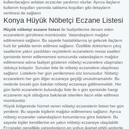
kullanılacağını anlatan eczacılar yardımcı olurlar. Ayrıca ilaçların
kullanım koşulları yanında saklama koşulları gibi detayların
verilmesi de sağlanır.
Konya Hüyük Nöbetçi Eczane Listesi
Hüyük nöbetçi eczane listesi
ile faaliyetlerine devam eden
eczanelerin görülmesi mümkündür. Vatandaşların mağdur
edilmemesi sağlanır. Bu sayede hastalıklarına iyi gelecek ilaçların
hızlı bir şekilde temin edilmesi sağlanır. Özellikle doktorların çıkış
saatlerine yakın yazdıkları reçetelerin eczanelerin mesai saatleri
içerisinde temin edilememesi sonucunda vatandaşların mağdur
edilmemesi adına faaliyet gösteren nöbetçi eczanelere ulaşmaları
oldukça kolaydır. Sunulan liste ile nöbetçi eczanelere ulaşılması
sağlanır. Listelerin her gün yenilenmesi söz konusudur. Nöbetçi
eczanelerin her gün diğer eczaneye geçtiği unutulmamalıdır. Bu
nedenle önceki gün bakılan nöbetçi eczaneye gidilmemelidir. Her
gün farklı eczanelerin bulunduğu liste ile o gün içerisinde hangi
eczanenin açık olduğuna bakılarak istenilen ilacın elde edilmesi
mümkündür.
Hüyük bölgesinde hizmet veren nöbetçi eczanelerin listesi her gün
yenilenir. Bu sayede kişilerin mağdur edilmemesi sağlanır. Ayrıca
nöbetçi eczaneler vatandaşların konumlarına göre listelenir. Bu
sayede kişiler kendilerine en yakın nöbetçi eczaneye ulaşılabilir.
Eczaneler genellikle vatandaşların en yoğun ikamet ettiği yerlerde