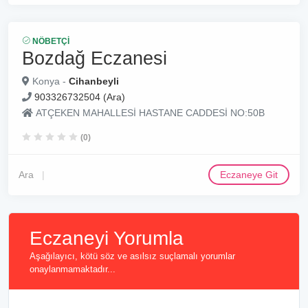
NÖBETÇI
Bozdağ Eczanesi
Konya -
Cihanbeyli
903326732504 (Ara)
ATÇEKEN MAHALLESİ HASTANE CADDESİ NO:50B
(0)
Ara
Eczaneye Git
Eczaneyi Yorumla
Aşağılayıcı, kötü söz ve asılsız suçlamalı yorumlar
onaylanmamaktadır...