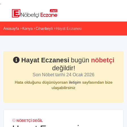
,
Anasayfa
Konya
Cihanbeyli
Hayat Eczanesi
Hayat Eczanesi
bugün
nöbetçi
değildir!
Son Nöbet tarihi 24 Ocak 2026
Hata olduğunu düşünüyorsan
iletişim
sayfasından bize
ulaşabilirsiniz
NÖBETÇI DEĞIL