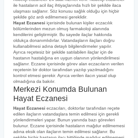
ile hastaların acil ilaç ihtiyaçlarında hızlı bir şekilde ilaca
ulaşması sağlanır. Söz konusu sağlık olduğu için hiçbir
şekilde göz ardı edilmemesi gereklidir.
Hayat Eczanesi
içerisinde bulunan kişiler eczacılık
bölümlerinden mezun olmuş farmakoloji alanında
kendilerini geliştirmiştir. Bu sayede ilaçlar hakkında
oldukça donanımlıdırlar. Vatandaşların ilaçları doğru
kullanabilmesi adına detaylı bilgilendirmeler yapılır.
Ayrıca reçetesiz bir şekilde satılabilen ilaçlar için de
hastanın hastalığına en uygun olanının yönlendirilmesi
sağlanır. Eczane içerisinde görev alan eczacıların verilen
reçetenin bir doktor tarafından yazılıp yazılmadığını
kontrol etmesi gerekir. Ayrıca verilen ilacın yasal olup
olmadığına da bakılır.
Merkezi Konumda Bulunan
Hayat Eczanesi
Hayat Eczanesi
eczacıları, doktorlar tarafından reçete
edilen ilaçların vatandaşlara temin edilmesi için gerekli
yönlendirmeleri yapar. Bunun yanında bazı görevleri
bulunur. Eczane içerisinde hastaların mağdur edilmemesi
adına eksik olan ilaçların temin edilmesi sağlanır. Bu
şekilde hiçbir hastanın ilacı bittiğinde mağdur edilmemesi