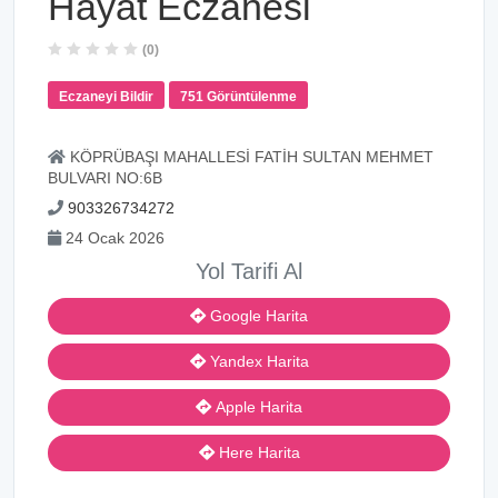
Hayat Eczanesi
(0)
Eczaneyi Bildir
751 Görüntülenme
KÖPRÜBAŞI MAHALLESİ FATİH SULTAN MEHMET
BULVARI NO:6B
903326734272
24 Ocak 2026
Yol Tarifi Al
Google Harita
Yandex Harita
Apple Harita
Here Harita