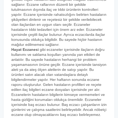
sağlanır. Eczane raflarının düzenli bir şekilde
tutulmasının dışında ilaç ve tıbbi ürünlerin kontrolleri
yapılır. Eczane içerisinde rahatsızlığını belirten hastaların
şikâyetleri dinlenir ve reçetesiz bir şekilde verilebilecek
olan ilaçlardan en uygun olanı seçilir. Eczaneler
hastaların tıbbi tedavileri için önem arz eder. Eczaneler
içerisinde çeşitli ilaçlar bulunur. Ayrıca eczacılarda ilaçlar
konusunda oldukça bilgilidir. Bu sayede hiçbir hastanın
mağdur edilmemesi sağlanır.
Hayat Eczanesi
gibi eczaneler içerisinde ilaçların doğru
kullanımı ve saklama koşulları yanında yan etkileri de
anlatılır. Bu sayede hastaların herhangi bir problem
yaşamamasının önüne geçilir. Eczane içerisinde tansiyon
aleti ya da ateş ölçen aletlerin de satışı yapılır. Bu
ürünleri satın alacak olan vatandaşlara detaylı
bilgilendirmeler yapılır. Her haftanın sonunda eczane
raporu oluşturulur. Gelen hastaların profilleri ve reçete
edilen ilaç bilgileri eczane dosyaları içerisinde yer alır.
Eczanelerin hastaların bilgilerin kimseye vermemeleri ve
hasta gizliğini korumaları oldukça önemlidir. Eczaneler
içerisinde baş eczacı bulunur. Baş eczacı çalışanların izin
günlerini ve çalışma saatlerini belirleyebilir. Ancak nöbetçi
eczane olup olmayacaklarını baş eczacı belirleyemez.