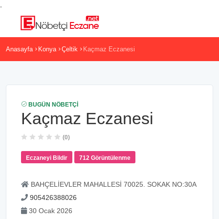
,
Anasayfa
Konya
Çeltik
Kaçmaz Eczanesi
BUGÜN NÖBETÇI
Kaçmaz Eczanesi
(0)
Eczaneyi Bildir
712 Görüntülenme
BAHÇELİEVLER MAHALLESİ 70025. SOKAK NO:30A
905426388026
30 Ocak 2026