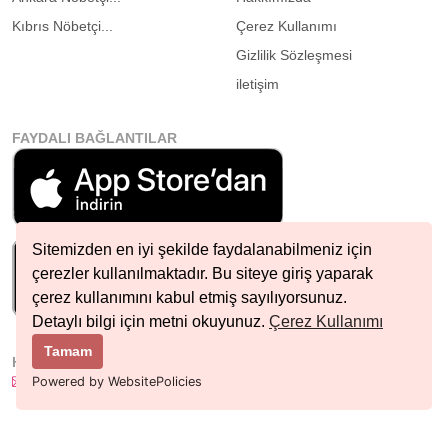
Kıbrıs Nöbetçi...
Çerez Kullanımı
Gizlilik Sözleşmesi
iletişim
FAYDALI BAĞLANTILAR
Sitemizden en iyi şekilde faydalanabilmeniz için
çerezler kullanılmaktadır. Bu siteye giriş yaparak
çerez kullanımını kabul etmiş sayılıyorsunuz.
Detaylı bilgi için metni okuyunuz.
Çerez Kullanımı
Tamam
HIZLI İLETIŞIM
info@nobetcieczane.net
Powered by WebsitePolicies
BIZI TAKIP EDIN