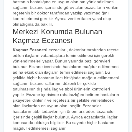
hastanın hastalığına en uygun olanının yönlendirilmesi
sağlanır. Eczane içerisinde görev alan eczacıların verilen
reçetenin bir doktor tarafından yazılıp yazılmadığını
kontrol etmesi gerekir. Ayrıca verilen ilacın yasal olup
olmadığına da bakılır.
Merkezi Konumda Bulunan
Kaçmaz Eczanesi
Kaçmaz Eczanesi
eczacıları, doktorlar tarafından reçete
edilen ilaçların vatandaşlara temin edilmesi için gerekli
yönlendirmeleri yapar. Bunun yanında bazı görevleri
bulunur. Eczane içerisinde hastaların mağdur edilmemesi
adına eksik olan ilaçların temin edilmesi sağlanır. Bu
şekilde hiçbir hastanın ilacı bittiğinde mağdur edilmemesi
sağlanır. Eczane raflarının düzenli bir şekilde
tutulmasının dışında ilaç ve tıbbi ürünlerin kontrolleri
yapılır. Eczane içerisinde rahatsızlığını belirten hastaların
şikâyetleri dinlenir ve reçetesiz bir şekilde verilebilecek
olan ilaçlardan en uygun olanı seçilir. Eczaneler
hastaların tıbbi tedavileri için önem arz eder. Eczaneler
içerisinde çeşitli ilaçlar bulunur. Ayrıca eczacılarda ilaçlar
konusunda oldukça bilgilidir. Bu sayede hiçbir hastanın
mağdur edilmemesi sağlanır.