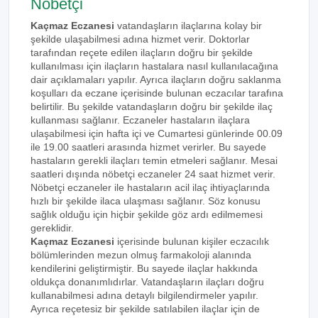
Nöbetçi
Kaçmaz Eczanesi
vatandaşların ilaçlarına kolay bir
şekilde ulaşabilmesi adına hizmet verir. Doktorlar
tarafından reçete edilen ilaçların doğru bir şekilde
kullanılması için ilaçların hastalara nasıl kullanılacağına
dair açıklamaları yapılır. Ayrıca ilaçların doğru saklanma
koşulları da eczane içerisinde bulunan eczacılar tarafına
belirtilir. Bu şekilde vatandaşların doğru bir şekilde ilaç
kullanması sağlanır. Eczaneler hastaların ilaçlara
ulaşabilmesi için hafta içi ve Cumartesi günlerinde 00.09
ile 19.00 saatleri arasında hizmet verirler. Bu sayede
hastaların gerekli ilaçları temin etmeleri sağlanır. Mesai
saatleri dışında nöbetçi eczaneler 24 saat hizmet verir.
Nöbetçi eczaneler ile hastaların acil ilaç ihtiyaçlarında
hızlı bir şekilde ilaca ulaşması sağlanır. Söz konusu
sağlık olduğu için hiçbir şekilde göz ardı edilmemesi
gereklidir.
Kaçmaz Eczanesi
içerisinde bulunan kişiler eczacılık
bölümlerinden mezun olmuş farmakoloji alanında
kendilerini geliştirmiştir. Bu sayede ilaçlar hakkında
oldukça donanımlıdırlar. Vatandaşların ilaçları doğru
kullanabilmesi adına detaylı bilgilendirmeler yapılır.
Ayrıca reçetesiz bir şekilde satılabilen ilaçlar için de