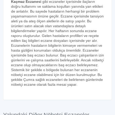
Kaçmaz Eczanesi
gibi eczaneler içerisinde ilaçların
doğru kullanımı ve saklama koşulları yanında yan etkileri
de anlatılır. Bu sayede hastaların herhangi bir problem
yaşamamasının önüne geçilir. Eczane içerisinde tansiyon
aleti ya da ateş ölçen aletlerin de satışı yapılır. Bu
ürünleri satın alacak olan vatandaşlara detaylı
bilgilendirmeler yapılır. Her haftanın sonunda eczane
raporu oluşturulur. Gelen hastaların profilleri ve reçete
edilen ilaç bilgileri eczane dosyaları içerisinde yer alır.
Eczanelerin hastaların bilgilerin kimseye vermemeleri ve
hasta gizliğini korumaları oldukça önemlidir. Eczaneler
içerisinde baş eczacı bulunur. Baş eczacı çalışanların izin
günlerini ve çalışma saatlerini belirleyebilir. Ancak nöbetçi
eczane olup olmayacaklarını baş eczacı belirleyemez.
Sistemik bir şekilde o bölgede bulunan her eczanenin
nöbetçi eczane olabilmesi için bir düzen kurulmuştur. Bu
şekilde Çumra sağlık eczaneleri de belirlenen günlerinde
nöbetçi eczane olarak fazla mesai yapar.
Yakındaki Diğer Nöbetçi Eczaneler