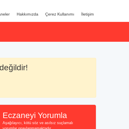
neler
Hakkımızda
Çerez Kullanımı
İletişim
değildir!
Eczaneyi Yorumla
Aşağılayıcı, kötü söz ve asılsız suçlamalı
yorumlar onaylanmamaktadır...