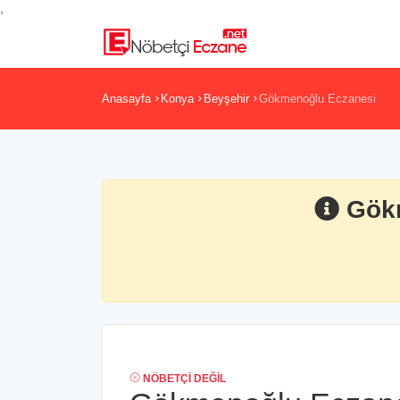
,
Anasayfa
Konya
Beyşehir
Gökmenoğlu Eczanesi
Gök
NÖBETÇI DEĞIL