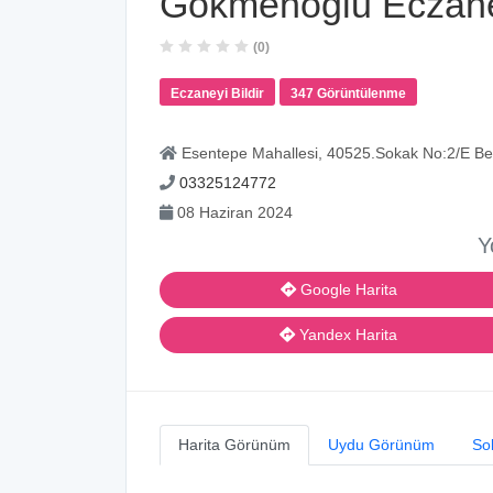
Gökmenoğlu Eczan
(0)
Eczaneyi Bildir
347 Görüntülenme
Esentepe Mahallesi, 40525.Sokak No:2/E Be
03325124772
08 Haziran 2024
Y
Google Harita
Yandex Harita
Harita Görünüm
Uydu Görünüm
So