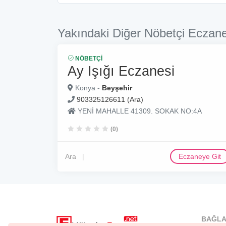
Yakındaki Diğer Nöbetçi Eczane
NÖBETÇI
Ay Işığı Eczanesi
Konya -
Beyşehir
903325126611 (Ara)
YENİ MAHALLE 41309. SOKAK NO:4A
(0)
Ara
Eczaneye Git
BAĞLA