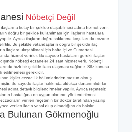
anesi
Nöbetçi Değil
ilaçlarına kolay bir şekilde ulaşabilmesi adına hizmet verir.
arın doğru bir şekilde kullanılması için ilaçların hastalara
 yapılır. Ayrıca ilaçların doğru saklanma koşulları da eczane
irtilir. Bu şekilde vatandaşların doğru bir şekilde ilaç
ın ilaçlara ulaşabilmesi için hafta içi ve Cumartesi
ında hizmet verirler. Bu sayede hastaların gerekli ilaçları
 dışında nöbetçi eczaneler 24 saat hizmet verir. Nöbetçi
açlarında hızlı bir şekilde ilaca ulaşması sağlanır. Söz konusu
dı edilmemesi gereklidir.
lunan kişiler eczacılık bölümlerinden mezun olmuş
irmiştir. Bu sayede ilaçlar hakkında oldukça donanımlıdırlar.
esi adına detaylı bilgilendirmeler yapılır. Ayrıca reçetesiz
hastanın hastalığına en uygun olanının yönlendirilmesi
eczacıların verilen reçetenin bir doktor tarafından yazılıp
rıca verilen ilacın yasal olup olmadığına da bakılır.
a Bulunan Gökmenoğlu