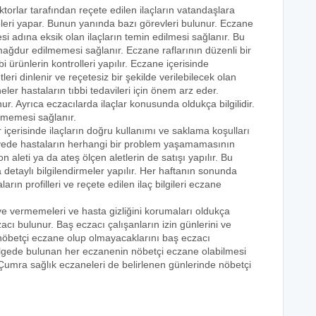
ktorlar tarafından reçete edilen ilaçların vatandaşlara
eleri yapar. Bunun yanında bazı görevleri bulunur. Eczane
i adına eksik olan ilaçların temin edilmesi sağlanır. Bu
e mağdur edilmemesi sağlanır. Eczane raflarının düzenli bir
i ürünlerin kontrolleri yapılır. Eczane içerisinde
tleri dinlenir ve reçetesiz bir şekilde verilebilecek olan
eler hastaların tıbbi tedavileri için önem arz eder.
nur. Ayrıca eczacılarda ilaçlar konusunda oldukça bilgilidir.
lmemesi sağlanır.
 içerisinde ilaçların doğru kullanımı ve saklama koşulları
 sayede hastaların herhangi bir problem yaşamamasının
n aleti ya da ateş ölçen aletlerin de satışı yapılır. Bu
 detaylı bilgilendirmeler yapılır. Her haftanın sonunda
rın profilleri ve reçete edilen ilaç bilgileri eczane
eye vermemeleri ve hasta gizliğini korumaları oldukça
acı bulunur. Baş eczacı çalışanların izin günlerini ve
k nöbetçi eczane olup olmayacaklarını baş eczacı
bölgede bulunan her eczanenin nöbetçi eczane olabilmesi
 Çumra sağlık eczaneleri de belirlenen günlerinde nöbetçi