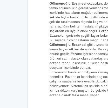
Gökmenoğlu Eczanesi
eczacıları, do
temin edilmesi için gerekli yönlendirm
içerisinde hastaların mağdur edilmemes
şekilde hiçbir hastanın ilacı bittiğind
şekilde tutulmasının dışında ilaç ve tıbb
rahatsızlığını belirten hastaların şikâye
ilaçlardan en uygun olanı seçilir. Eczan
Eczaneler içerisinde çeşitli ilaçlar bulu
Bu sayede hiçbir hastanın mağdur edi
Gökmenoğlu Eczanesi
gibi eczaneler
yanında yan etkileri de anlatılır. Bu
önüne geçilir. Eczane içerisinde tansiyo
ürünleri satın alacak olan vatandaşlara
eczane raporu oluşturulur. Gelen hastala
dosyaları içerisinde yer alır.
Eczanelerin hastaların bilgilerin kims
önemlidir. Eczaneler içerisinde baş ecz
çalışma saatlerini belirleyebilir. Anca
belirleyemez. Sistemik bir şekilde o 
için bir düzen kurulmuştur. Bu şekilde
eczane olarak fazla mesai yapar.