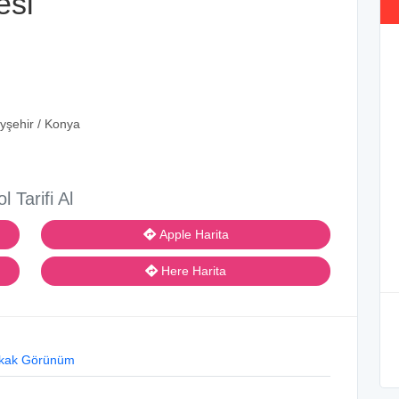
esi
yşehir / Konya
ol Tarifi Al
Apple Harita
Here Harita
kak Görünüm