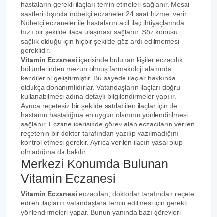
hastaların gerekli ilaçları temin etmeleri sağlanır. Mesai
saatleri dışında nöbetçi eczaneler 24 saat hizmet verir.
Nöbetçi eczaneler ile hastaların acil ilaç ihtiyaçlarında
hızlı bir şekilde ilaca ulaşması sağlanır. Söz konusu
sağlık olduğu için hiçbir şekilde göz ardı edilmemesi
gereklidir.
Vitamin Eczanesi
içerisinde bulunan kişiler eczacılık
bölümlerinden mezun olmuş farmakoloji alanında
kendilerini geliştirmiştir. Bu sayede ilaçlar hakkında
oldukça donanımlıdırlar. Vatandaşların ilaçları doğru
kullanabilmesi adına detaylı bilgilendirmeler yapılır.
Ayrıca reçetesiz bir şekilde satılabilen ilaçlar için de
hastanın hastalığına en uygun olanının yönlendirilmesi
sağlanır. Eczane içerisinde görev alan eczacıların verilen
reçetenin bir doktor tarafından yazılıp yazılmadığını
kontrol etmesi gerekir. Ayrıca verilen ilacın yasal olup
olmadığına da bakılır.
Merkezi Konumda Bulunan
Vitamin Eczanesi
Vitamin Eczanesi
eczacıları, doktorlar tarafından reçete
edilen ilaçların vatandaşlara temin edilmesi için gerekli
yönlendirmeleri yapar. Bunun yanında bazı görevleri