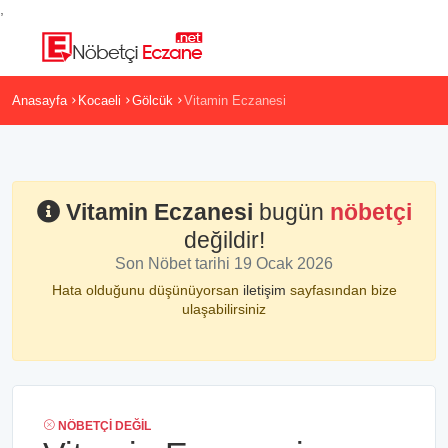
,
Anasayfa
Kocaeli
Gölcük
Vitamin Eczanesi
Vitamin Eczanesi
bugün
nöbetçi
değildir!
Son Nöbet tarihi 19 Ocak 2026
Hata olduğunu düşünüyorsan
iletişim
sayfasından bize
ulaşabilirsiniz
NÖBETÇI DEĞIL