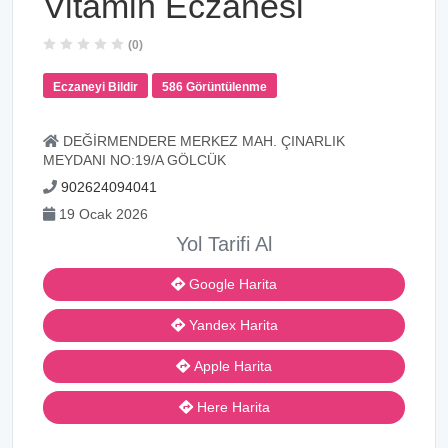
Vitamin Eczanesi
(0)
Eczaneyi Bildir
586 Görüntülenme
DEĞİRMENDERE MERKEZ MAH. ÇINARLIK
MEYDANI NO:19/A GÖLCÜK
902624094041
19 Ocak 2026
Yol Tarifi Al
Google Harita
Yandex Harita
Apple Harita
Here Harita