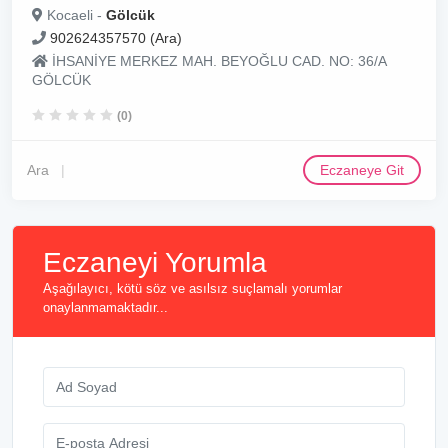
Kocaeli -
Gölcük
902624357570 (Ara)
İHSANİYE MERKEZ MAH. BEYOĞLU CAD. NO: 36/A
GÖLCÜK
(0)
Ara
Eczaneye Git
Eczaneyi Yorumla
Aşağılayıcı, kötü söz ve asılsız suçlamalı yorumlar
onaylanmamaktadır...