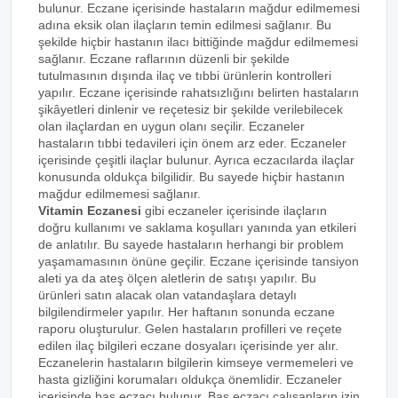
bulunur. Eczane içerisinde hastaların mağdur edilmemesi
adına eksik olan ilaçların temin edilmesi sağlanır. Bu
şekilde hiçbir hastanın ilacı bittiğinde mağdur edilmemesi
sağlanır. Eczane raflarının düzenli bir şekilde
tutulmasının dışında ilaç ve tıbbi ürünlerin kontrolleri
yapılır. Eczane içerisinde rahatsızlığını belirten hastaların
şikâyetleri dinlenir ve reçetesiz bir şekilde verilebilecek
olan ilaçlardan en uygun olanı seçilir. Eczaneler
hastaların tıbbi tedavileri için önem arz eder. Eczaneler
içerisinde çeşitli ilaçlar bulunur. Ayrıca eczacılarda ilaçlar
konusunda oldukça bilgilidir. Bu sayede hiçbir hastanın
mağdur edilmemesi sağlanır.
Vitamin Eczanesi
gibi eczaneler içerisinde ilaçların
doğru kullanımı ve saklama koşulları yanında yan etkileri
de anlatılır. Bu sayede hastaların herhangi bir problem
yaşamamasının önüne geçilir. Eczane içerisinde tansiyon
aleti ya da ateş ölçen aletlerin de satışı yapılır. Bu
ürünleri satın alacak olan vatandaşlara detaylı
bilgilendirmeler yapılır. Her haftanın sonunda eczane
raporu oluşturulur. Gelen hastaların profilleri ve reçete
edilen ilaç bilgileri eczane dosyaları içerisinde yer alır.
Eczanelerin hastaların bilgilerin kimseye vermemeleri ve
hasta gizliğini korumaları oldukça önemlidir. Eczaneler
içerisinde baş eczacı bulunur. Baş eczacı çalışanların izin