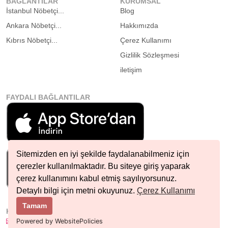
BAĞLANTILAR
KURUMSAL
İstanbul Nöbetçi...
Blog
Ankara Nöbetçi...
Hakkımızda
Kıbrıs Nöbetçi...
Çerez Kullanımı
Gizlilik Sözleşmesi
iletişim
FAYDALI BAĞLANTILAR
Sitemizden en iyi şekilde faydalanabilmeniz için
çerezler kullanılmaktadır. Bu siteye giriş yaparak
çerez kullanımını kabul etmiş sayılıyorsunuz.
Detaylı bilgi için metni okuyunuz.
Çerez Kullanımı
Tamam
HIZLI İLETIŞIM
info@nobetcieczane.net
Powered by WebsitePolicies