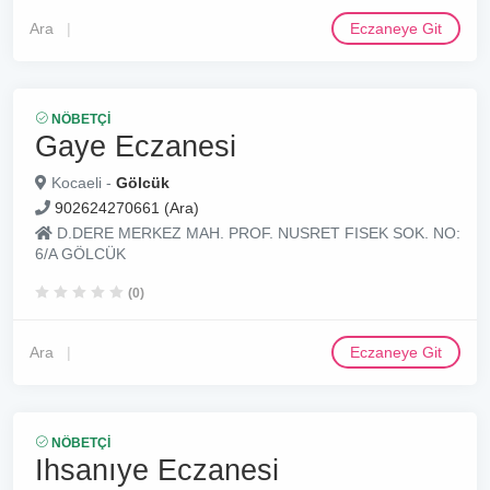
Ara
Eczaneye Git
NÖBETÇI
Gaye Eczanesi
Kocaeli -
Gölcük
902624270661 (Ara)
D.DERE MERKEZ MAH. PROF. NUSRET FISEK SOK. NO:
6/A GÖLCÜK
(0)
Ara
Eczaneye Git
NÖBETÇI
Ihsanıye Eczanesi