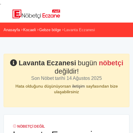
,
Anasayfa
Kocaeli
Gebze bölge
Lavanta Eczanesi
Lavanta Eczanesi
bugün
nöbetçi
değildir!
Son Nöbet tarihi 14 Ağustos 2025
Hata olduğunu düşünüyorsan
iletişim
sayfasından bize
ulaşabilirsiniz
NÖBETÇI DEĞIL