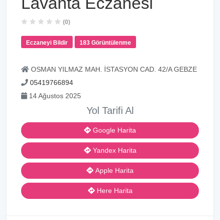
Lavanta Eczanesi
(0)
Eczaneyi Bildir
183 Görüntülenme
OSMAN YILMAZ MAH. İSTASYON CAD. 42/A GEBZE
05419766894
14 Ağustos 2025
Yol Tarifi Al
Google Harita
Yandex Harita
Apple Harita
Here Harita