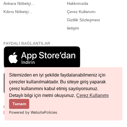
Ankara Nöbetçi...
Hakkımızda
Kıbrıs Nöbetçi...
Çerez Kullanımı
Gizlilik Sözleşmesi
iletişim
FAYDALI BAĞLANTILAR
Sitemizden en iyi şekilde faydalanabilmeniz için
çerezler kullanılmaktadır. Bu siteye giriş yaparak
çerez kullanımını kabul etmiş sayılıyorsunuz.
Detaylı bilgi için metni okuyunuz.
Çerez Kullanımı
Tamam
HIZLI İLETIŞIM
info@nobetcieczane.net
Powered by WebsitePolicies