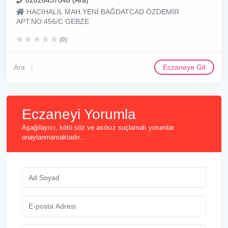
02626437046 (Ara)
HACIHALİL MAH.YENİ BAĞDATCAD.ÖZDEMİR
APT.NO:456/C GEBZE
(0)
Ara
Eczaneye Git
Eczaneyi Yorumla
Aşağılayıcı, kötü söz ve asılsız suçlamalı yorumlar
onaylanmamaktadır...