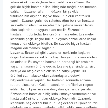
adına eksik olan ilaçların temin edilmesi sağlanır. Bu
şekilde hiçbir hastanın ilacı bittiğinde mağdur edilmemesi
sağlanır. Eczane raflarının düzenli bir şekilde
tutulmasının dışında ilaç ve tıbbi ürünlerin kontrolleri
yapılır. Eczane içerisinde rahatsızlığını belirten hastaların
şikâyetleri dinlenir ve reçetesiz bir şekilde verilebilecek
olan ilaçlardan en uygun olanı seçilir. Eczaneler
hastaların tıbbi tedavileri için önem arz eder. Eczaneler
içerisinde çeşitli ilaçlar bulunur. Ayrıca eczacılarda ilaçlar
konusunda oldukça bilgilidir. Bu sayede hiçbir hastanın
mağdur edilmemesi sağlanır.
Lavanta Eczanesi
gibi eczaneler içerisinde ilaçların
doğru kullanımı ve saklama koşulları yanında yan etkileri
de anlatılır. Bu sayede hastaların herhangi bir problem
yaşamamasının önüne geçilir. Eczane içerisinde tansiyon
aleti ya da ateş ölçen aletlerin de satışı yapılır. Bu
ürünleri satın alacak olan vatandaşlara detaylı
bilgilendirmeler yapılır. Her haftanın sonunda eczane
raporu oluşturulur. Gelen hastaların profilleri ve reçete
edilen ilaç bilgileri eczane dosyaları içerisinde yer alır.
Eczanelerin hastaların bilgilerin kimseye vermemeleri ve
hasta gizliğini korumaları oldukça önemlidir. Eczaneler
içerisinde baş eczacı bulunur. Baş eczacı çalışanların izin
günlerini ve çalışma saatlerini belirleyebilir. Ancak nöbetçi