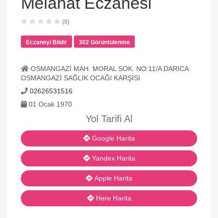
Melahat Eczanesi
(0)
Eczaneyi Bildir
302 Görüntülenme
OSMANGAZİ MAH. MORAL SOK. NO:11/A DARICA
OSMANGAZİ SAĞLIK OCAĞI KARŞISI
02626531516
01 Ocak 1970
Yol Tarifi Al
Google Harita
Yandex Harita
Apple Harita
Here Harita