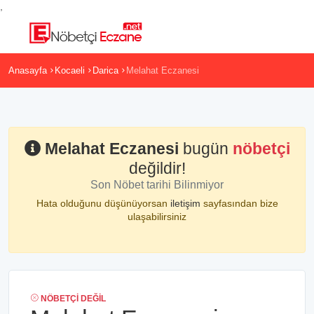
,
Anasayfa
Kocaeli
Darica
Melahat Eczanesi
Melahat Eczanesi
bugün
nöbetçi
değildir!
Son Nöbet tarihi Bilinmiyor
Hata olduğunu düşünüyorsan
iletişim
sayfasından bize
ulaşabilirsiniz
NÖBETÇI DEĞIL