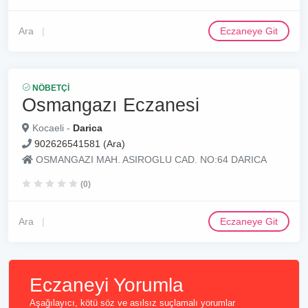
Ara
Eczaneye Git
NÖBETÇI
Osmangazı Eczanesi
Kocaeli -
Darica
902626541581 (Ara)
OSMANGAZI MAH. ASIROGLU CAD. NO:64 DARICA
(0)
Ara
Eczaneye Git
Eczaneyi Yorumla
Aşağılayıcı, kötü söz ve asılsız suçlamalı yorumlar