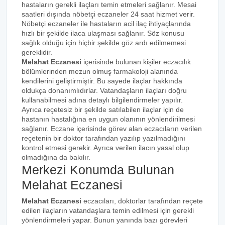
hastaların gerekli ilaçları temin etmeleri sağlanır. Mesai
saatleri dışında nöbetçi eczaneler 24 saat hizmet verir.
Nöbetçi eczaneler ile hastaların acil ilaç ihtiyaçlarında
hızlı bir şekilde ilaca ulaşması sağlanır. Söz konusu
sağlık olduğu için hiçbir şekilde göz ardı edilmemesi
gereklidir.
Melahat Eczanesi
içerisinde bulunan kişiler eczacılık
bölümlerinden mezun olmuş farmakoloji alanında
kendilerini geliştirmiştir. Bu sayede ilaçlar hakkında
oldukça donanımlıdırlar. Vatandaşların ilaçları doğru
kullanabilmesi adına detaylı bilgilendirmeler yapılır.
Ayrıca reçetesiz bir şekilde satılabilen ilaçlar için de
hastanın hastalığına en uygun olanının yönlendirilmesi
sağlanır. Eczane içerisinde görev alan eczacıların verilen
reçetenin bir doktor tarafından yazılıp yazılmadığını
kontrol etmesi gerekir. Ayrıca verilen ilacın yasal olup
olmadığına da bakılır.
Merkezi Konumda Bulunan
Melahat Eczanesi
Melahat Eczanesi
eczacıları, doktorlar tarafından reçete
edilen ilaçların vatandaşlara temin edilmesi için gerekli
yönlendirmeleri yapar. Bunun yanında bazı görevleri