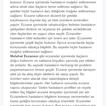
bulunur. Eczane içerisinde hastaların mağdur edilmemesi
adına eksik olan ilaçların temin edilmesi sağlanır. Bu
şekilde hiçbir hastanın ilacı bittiğinde mağdur edilmemesi
sağlanır. Eczane raflarının düzenli bir şekilde
tutulmasının dışında ilaç ve tıbbi ürünlerin kontrolleri
yapılır. Eczane içerisinde rahatsızlığını belirten hastaların
şikâyetleri dinlenir ve reçetesiz bir şekilde verilebilecek
olan ilaçlardan en uygun olanı seçilir. Eczaneler
hastaların tıbbi tedavileri için önem arz eder. Eczaneler
içerisinde çeşitli ilaçlar bulunur. Ayrıca eczacılarda ilaçlar
konusunda oldukça bilgilidir. Bu sayede hiçbir hastanın
mağdur edilmemesi sağlanır.
Melahat Eczanesi
gibi eczaneler içerisinde ilaçların
doğru kullanımı ve saklama koşulları yanında yan etkileri
de anlatılır. Bu sayede hastaların herhangi bir problem
yaşamamasının önüne geçilir. Eczane içerisinde tansiyon
aleti ya da ateş ölçen aletlerin de satışı yapılır. Bu
ürünleri satın alacak olan vatandaşlara detaylı
bilgilendirmeler yapılır. Her haftanın sonunda eczane
raporu oluşturulur. Gelen hastaların profilleri ve reçete
edilen ilaç bilgileri eczane dosyaları içerisinde yer alır.
Eczanelerin hastaların bilgilerin kimseye vermemeleri ve
hasta gizliğini korumaları oldukça önemlidir. Eczaneler
içerisinde baş eczacı bulunur. Baş eczacı çalışanların izin