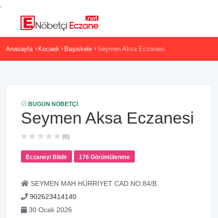
,
Anasayfa
Kocaeli
Başiskele
Seymen Aksa Eczanesi
BUGÜN NÖBETÇI
Seymen Aksa Eczanesi
(0)
Eczaneyi Bildir
176 Görüntülenme
SEYMEN MAH.HÜRRİYET CAD.NO:84/B
902623414140
30 Ocak 2026