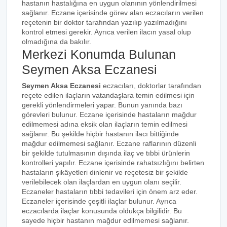
hastanın hastalığına en uygun olanının yönlendirilmesi
sağlanır. Eczane içerisinde görev alan eczacıların verilen
reçetenin bir doktor tarafından yazılıp yazılmadığını
kontrol etmesi gerekir. Ayrıca verilen ilacın yasal olup
olmadığına da bakılır.
Merkezi Konumda Bulunan
Seymen Aksa Eczanesi
Seymen Aksa Eczanesi
eczacıları, doktorlar tarafından
reçete edilen ilaçların vatandaşlara temin edilmesi için
gerekli yönlendirmeleri yapar. Bunun yanında bazı
görevleri bulunur. Eczane içerisinde hastaların mağdur
edilmemesi adına eksik olan ilaçların temin edilmesi
sağlanır. Bu şekilde hiçbir hastanın ilacı bittiğinde
mağdur edilmemesi sağlanır. Eczane raflarının düzenli
bir şekilde tutulmasının dışında ilaç ve tıbbi ürünlerin
kontrolleri yapılır. Eczane içerisinde rahatsızlığını belirten
hastaların şikâyetleri dinlenir ve reçetesiz bir şekilde
verilebilecek olan ilaçlardan en uygun olanı seçilir.
Eczaneler hastaların tıbbi tedavileri için önem arz eder.
Eczaneler içerisinde çeşitli ilaçlar bulunur. Ayrıca
eczacılarda ilaçlar konusunda oldukça bilgilidir. Bu
sayede hiçbir hastanın mağdur edilmemesi sağlanır.