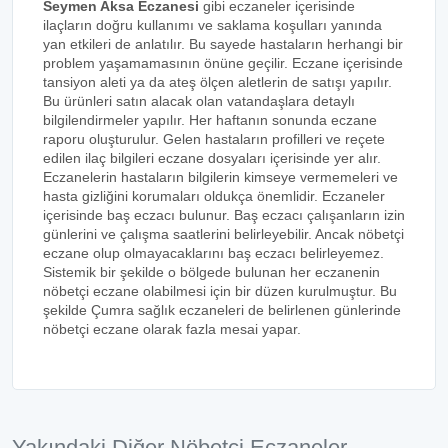
Seymen Aksa Eczanesi
gibi eczaneler içerisinde
ilaçların doğru kullanımı ve saklama koşulları yanında
yan etkileri de anlatılır. Bu sayede hastaların herhangi bir
problem yaşamamasının önüne geçilir. Eczane içerisinde
tansiyon aleti ya da ateş ölçen aletlerin de satışı yapılır.
Bu ürünleri satın alacak olan vatandaşlara detaylı
bilgilendirmeler yapılır. Her haftanın sonunda eczane
raporu oluşturulur. Gelen hastaların profilleri ve reçete
edilen ilaç bilgileri eczane dosyaları içerisinde yer alır.
Eczanelerin hastaların bilgilerin kimseye vermemeleri ve
hasta gizliğini korumaları oldukça önemlidir. Eczaneler
içerisinde baş eczacı bulunur. Baş eczacı çalışanların izin
günlerini ve çalışma saatlerini belirleyebilir. Ancak nöbetçi
eczane olup olmayacaklarını baş eczacı belirleyemez.
Sistemik bir şekilde o bölgede bulunan her eczanenin
nöbetçi eczane olabilmesi için bir düzen kurulmuştur. Bu
şekilde Çumra sağlık eczaneleri de belirlenen günlerinde
nöbetçi eczane olarak fazla mesai yapar.
Yakındaki Diğer Nöbetçi Eczaneler