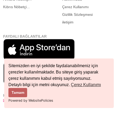
Kıbrıs Nöbetçi...
Çerez Kullanımı
Gizlilik Sözleşmesi
iletişim
FAYDALI BAĞLANTILAR
Sitemizden en iyi şekilde faydalanabilmeniz için
çerezler kullanılmaktadır. Bu siteye giriş yaparak
çerez kullanımını kabul etmiş sayılıyorsunuz.
Detaylı bilgi için metni okuyunuz.
Çerez Kullanımı
Tamam
HIZLI İLETIŞIM
info@nobetcieczane.net
Powered by WebsitePolicies
BIZI TAKIP EDIN