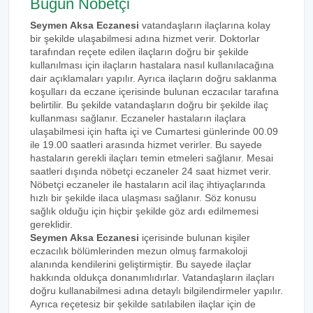
Bugün Nöbetçi
Seymen Aksa Eczanesi
vatandaşların ilaçlarına kolay
bir şekilde ulaşabilmesi adına hizmet verir. Doktorlar
tarafından reçete edilen ilaçların doğru bir şekilde
kullanılması için ilaçların hastalara nasıl kullanılacağına
dair açıklamaları yapılır. Ayrıca ilaçların doğru saklanma
koşulları da eczane içerisinde bulunan eczacılar tarafına
belirtilir. Bu şekilde vatandaşların doğru bir şekilde ilaç
kullanması sağlanır. Eczaneler hastaların ilaçlara
ulaşabilmesi için hafta içi ve Cumartesi günlerinde 00.09
ile 19.00 saatleri arasında hizmet verirler. Bu sayede
hastaların gerekli ilaçları temin etmeleri sağlanır. Mesai
saatleri dışında nöbetçi eczaneler 24 saat hizmet verir.
Nöbetçi eczaneler ile hastaların acil ilaç ihtiyaçlarında
hızlı bir şekilde ilaca ulaşması sağlanır. Söz konusu
sağlık olduğu için hiçbir şekilde göz ardı edilmemesi
gereklidir.
Seymen Aksa Eczanesi
içerisinde bulunan kişiler
eczacılık bölümlerinden mezun olmuş farmakoloji
alanında kendilerini geliştirmiştir. Bu sayede ilaçlar
hakkında oldukça donanımlıdırlar. Vatandaşların ilaçları
doğru kullanabilmesi adına detaylı bilgilendirmeler yapılır.
Ayrıca reçetesiz bir şekilde satılabilen ilaçlar için de