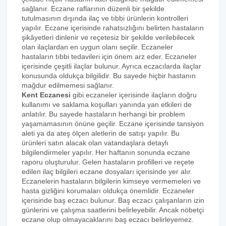
sağlanır. Eczane raflarının düzenli bir şekilde
tutulmasının dışında ilaç ve tıbbi ürünlerin kontrolleri
yapılır. Eczane içerisinde rahatsızlığını belirten hastaların
şikâyetleri dinlenir ve reçetesiz bir şekilde verilebilecek
olan ilaçlardan en uygun olanı seçilir. Eczaneler
hastaların tıbbi tedavileri için önem arz eder. Eczaneler
içerisinde çeşitli ilaçlar bulunur. Ayrıca eczacılarda ilaçlar
konusunda oldukça bilgilidir. Bu sayede hiçbir hastanın
mağdur edilmemesi sağlanır.
Kent Eczanesi
gibi eczaneler içerisinde ilaçların doğru
kullanımı ve saklama koşulları yanında yan etkileri de
anlatılır. Bu sayede hastaların herhangi bir problem
yaşamamasının önüne geçilir. Eczane içerisinde tansiyon
aleti ya da ateş ölçen aletlerin de satışı yapılır. Bu
ürünleri satın alacak olan vatandaşlara detaylı
bilgilendirmeler yapılır. Her haftanın sonunda eczane
raporu oluşturulur. Gelen hastaların profilleri ve reçete
edilen ilaç bilgileri eczane dosyaları içerisinde yer alır.
Eczanelerin hastaların bilgilerin kimseye vermemeleri ve
hasta gizliğini korumaları oldukça önemlidir. Eczaneler
içerisinde baş eczacı bulunur. Baş eczacı çalışanların izin
günlerini ve çalışma saatlerini belirleyebilir. Ancak nöbetçi
eczane olup olmayacaklarını baş eczacı belirleyemez.