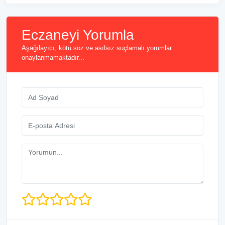
Eczaneyi Yorumla
Aşağılayıcı, kötü söz ve asılsız suçlamalı yorumlar
onaylanmamaktadır...