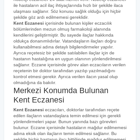
ile hastaların acil ilaç ihtiyaçlarında hızlı bir şekilde ilaca
ulaşması sağlanır. Söz konusu sağlık olduğu için hiçbir
şekilde göz ardı edilmemesi gereklidir.
Kent Eczanesi
içerisinde bulunan kişiler eczacılık
bölümlerinden mezun olmuş farmakoloji alanında
kendilerini geliştirmiştir. Bu sayede ilaçlar hakkında
oldukça donanımlıdırlar. Vatandaşların ilaçları doğru
kullanabilmesi adına detaylı bilgilendirmeler yapılır.
Ayrıca reçetesiz bir şekilde satılabilen ilaçlar için de
hastanın hastalığına en uygun olanının yönlendirilmesi
sağlanır. Eczane içerisinde görev alan eczacıların verilen
reçetenin bir doktor tarafından yazılıp yazılmadığını
kontrol etmesi gerekir. Ayrıca verilen ilacın yasal olup
olmadığına da bakılır.
Merkezi Konumda Bulunan
Kent Eczanesi
Kent Eczanesi
eczacıları, doktorlar tarafından reçete
edilen ilaçların vatandaşlara temin edilmesi için gerekli
yönlendirmeleri yapar. Bunun yanında bazı görevleri
bulunur. Eczane içerisinde hastaların mağdur edilmemesi
adına eksik olan ilaçların temin edilmesi sağlanır. Bu
şekilde hiçbir hastanın ilacı bittiğinde mağdur edilmemesi