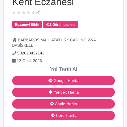
Kent Eczanesi
(0)
Eczaneyi Bildir
411 Görüntülenme
BARBAROS MAH. ATATÜRK CAD. NO:22/A
BAŞİSKELE
902623422142
12 Ocak 2026
Yol Tarifi Al
Google Harita
Yandex Harita
Apple Harita
Here Harita