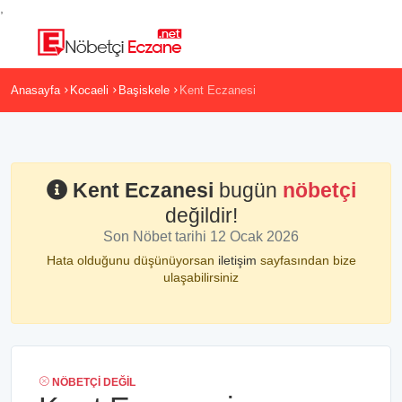
,
Anasayfa
Kocaeli
Başiskele
Kent Eczanesi
Kent Eczanesi
bugün
nöbetçi
değildir!
Son Nöbet tarihi 12 Ocak 2026
Hata olduğunu düşünüyorsan
iletişim
sayfasından bize
ulaşabilirsiniz
NÖBETÇI DEĞIL