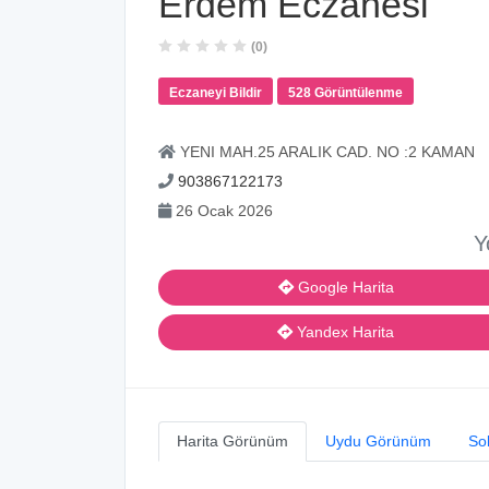
Erdem Eczanesi
(0)
Eczaneyi Bildir
528 Görüntülenme
YENI MAH.25 ARALIK CAD. NO :2 KAMAN
903867122173
26 Ocak 2026
Y
Google Harita
Yandex Harita
Harita Görünüm
Uydu Görünüm
So