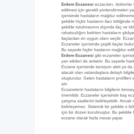
Erdem Eczanesi
eczacıları, doktorlar
edilmesi için gerekli yönlendirmeleri 
içerisinde hastaların mağdur edilmemes
şekilde hiçbir hastanın ilacı bittiğind
şekilde tutulmasının dışında ilaç ve tıbb
rahatsızlığını belirten hastaların şikâye
ilaçlardan en uygun olanı seçilir. Eczan
Eczaneler içerisinde çeşitli ilaçlar bulu
Bu sayede hiçbir hastanın mağdur edi
Erdem Eczanesi
gibi eczaneler içeris
yan etkileri de anlatılır. Bu sayede h
Eczane içerisinde tansiyon aleti ya da a
alacak olan vatandaşlara detaylı bilgi
oluşturulur. Gelen hastaların profilleri 
alır.
Eczanelerin hastaların bilgilerin kims
önemlidir. Eczaneler içerisinde baş ecz
çalışma saatlerini belirleyebilir. Anca
belirleyemez. Sistemik bir şekilde o 
için bir düzen kurulmuştur. Bu şekilde
eczane olarak fazla mesai yapar.