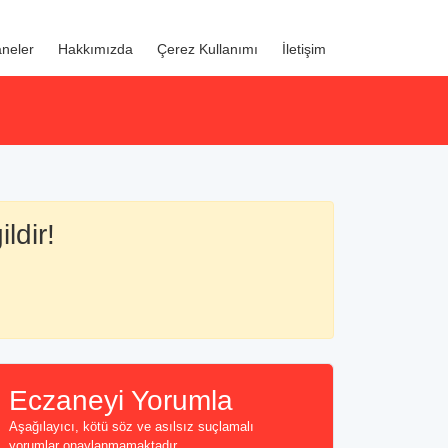
neler
Hakkımızda
Çerez Kullanımı
İletişim
ldir!
Eczaneyi Yorumla
Aşağılayıcı, kötü söz ve asılsız suçlamalı
yorumlar onaylanmamaktadır...