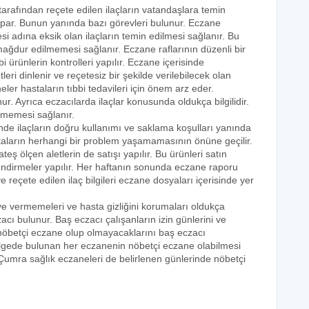
 tarafından reçete edilen ilaçların vatandaşlara temin
yapar. Bunun yanında bazı görevleri bulunur. Eczane
i adına eksik olan ilaçların temin edilmesi sağlanır. Bu
e mağdur edilmemesi sağlanır. Eczane raflarının düzenli bir
i ürünlerin kontrolleri yapılır. Eczane içerisinde
tleri dinlenir ve reçetesiz bir şekilde verilebilecek olan
eler hastaların tıbbi tedavileri için önem arz eder.
nur. Ayrıca eczacılarda ilaçlar konusunda oldukça bilgilidir.
lmemesi sağlanır.
inde ilaçların doğru kullanımı ve saklama koşulları yanında
astaların herhangi bir problem yaşamamasının önüne geçilir.
teş ölçen aletlerin de satışı yapılır. Bu ürünleri satın
lendirmeler yapılır. Her haftanın sonunda eczane raporu
ve reçete edilen ilaç bilgileri eczane dosyaları içerisinde yer
eye vermemeleri ve hasta gizliğini korumaları oldukça
acı bulunur. Baş eczacı çalışanların izin günlerini ve
k nöbetçi eczane olup olmayacaklarını baş eczacı
bölgede bulunan her eczanenin nöbetçi eczane olabilmesi
 Çumra sağlık eczaneleri de belirlenen günlerinde nöbetçi