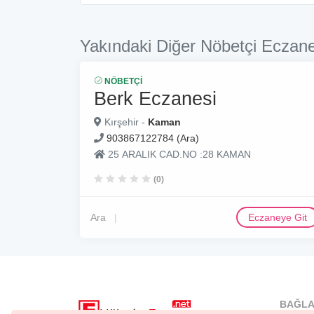
Yakındaki Diğer Nöbetçi Eczane
NÖBETÇI
Berk Eczanesi
Kırşehir -
Kaman
903867122784 (Ara)
25 ARALIK CAD.NO :28 KAMAN
(0)
Ara
Eczaneye Git
BAĞLA