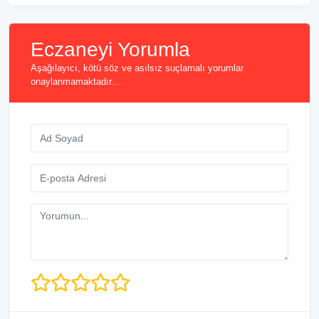
Eczaneyi Yorumla
Aşağılayıcı, kötü söz ve asılsız suçlamalı yorumlar
onaylanmamaktadır...