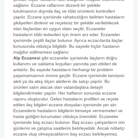
sağlanır. Eczane raflarının düzenli bir şekilde
tutulmasının dışında ilaç ve tıbbi ürünlerin kontrolleri
yapılır. Eczane içerisinde rahatsızlığını belirten hastaların
şikâyetleri dinlenir ve reçetesiz bir şekilde verilebilecek
olan ilaçlardan en uygun olanı seçilir. Eczaneler
hastaların tıbbi tedavileri için önem arz eder. Eczaneler
içerisinde çeşitli ilaçlar bulunur. Ayrıca eczacılarda ilaçlar
konusunda oldukça bilgilidir. Bu sayede hiçbir hastanın
mağdur edilmemesi sağlanır.
Alp Eczanesi
gibi eczaneler içerisinde ilaçların doğru
kullanımı ve saklama koşulları yanında yan etkileri de
anlatılır. Bu sayede hastaların herhangi bir problem
yaşamamasının önüne geçilir. Eczane içerisinde tansiyon
aleti ya da ateş ölçen aletlerin de satışı yapılır. Bu
ürünleri satın alacak olan vatandaşlara detaylı
bilgilendirmeler yapılır. Her haftanın sonunda eczane
raporu oluşturulur. Gelen hastaların profilleri ve reçete
edilen ilaç bilgileri eczane dosyaları içerisinde yer alır.
Eczanelerin hastaların bilgilerin kimseye vermemeleri ve
hasta gizliğini korumaları oldukça önemlidir. Eczaneler
içerisinde baş eczacı bulunur. Baş eczacı çalışanların izin
günlerini ve çalışma saatlerini belirleyebilir. Ancak nöbetçi
eczane olup olmayacaklarını baş eczacı belirleyemez.