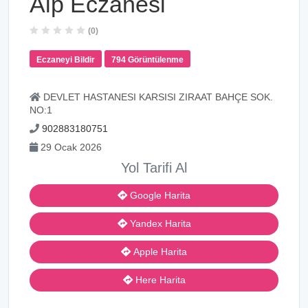
Alp Eczanesi
(0)
Eczaneyi Bildir
794 Görüntülenme
DEVLET HASTANESI KARSISI ZIRAAT BAHÇE SOK.
NO:1
902883180751
29 Ocak 2026
Yol Tarifi Al
Google Harita
Yandex Harita
Apple Harita
Here Harita