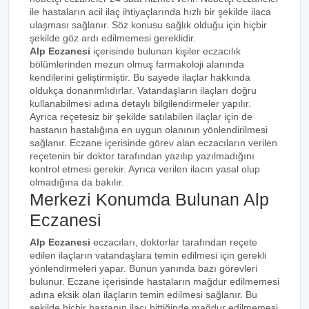
ile hastaların acil ilaç ihtiyaçlarında hızlı bir şekilde ilaca
ulaşması sağlanır. Söz konusu sağlık olduğu için hiçbir
şekilde göz ardı edilmemesi gereklidir.
Alp Eczanesi
içerisinde bulunan kişiler eczacılık
bölümlerinden mezun olmuş farmakoloji alanında
kendilerini geliştirmiştir. Bu sayede ilaçlar hakkında
oldukça donanımlıdırlar. Vatandaşların ilaçları doğru
kullanabilmesi adına detaylı bilgilendirmeler yapılır.
Ayrıca reçetesiz bir şekilde satılabilen ilaçlar için de
hastanın hastalığına en uygun olanının yönlendirilmesi
sağlanır. Eczane içerisinde görev alan eczacıların verilen
reçetenin bir doktor tarafından yazılıp yazılmadığını
kontrol etmesi gerekir. Ayrıca verilen ilacın yasal olup
olmadığına da bakılır.
Merkezi Konumda Bulunan Alp
Eczanesi
Alp Eczanesi
eczacıları, doktorlar tarafından reçete
edilen ilaçların vatandaşlara temin edilmesi için gerekli
yönlendirmeleri yapar. Bunun yanında bazı görevleri
bulunur. Eczane içerisinde hastaların mağdur edilmemesi
adına eksik olan ilaçların temin edilmesi sağlanır. Bu
şekilde hiçbir hastanın ilacı bittiğinde mağdur edilmemesi