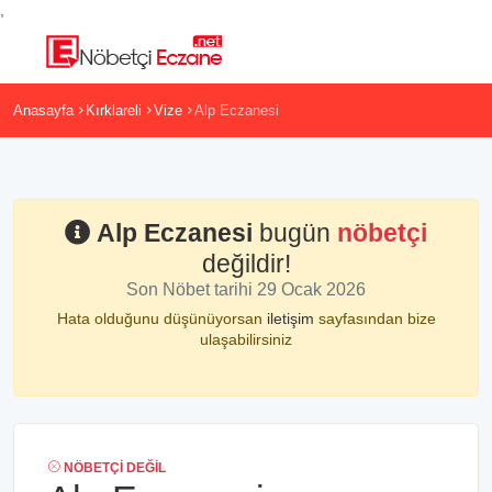
,
Anasayfa
Kırklareli
Vize
Alp Eczanesi
Alp Eczanesi
bugün
nöbetçi
değildir!
Son Nöbet tarihi 29 Ocak 2026
Hata olduğunu düşünüyorsan
iletişim
sayfasından bize
ulaşabilirsiniz
NÖBETÇI DEĞIL