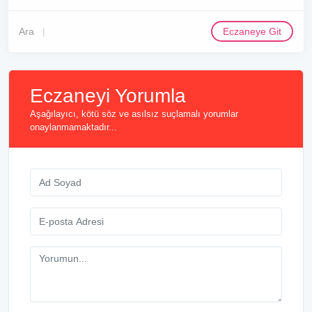
Ara
Eczaneye Git
Eczaneyi Yorumla
Aşağılayıcı, kötü söz ve asılsız suçlamalı yorumlar
onaylanmamaktadır...