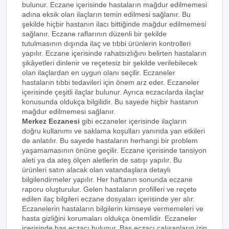
bulunur. Eczane içerisinde hastaların mağdur edilmemesi
adına eksik olan ilaçların temin edilmesi sağlanır. Bu
şekilde hiçbir hastanın ilacı bittiğinde mağdur edilmemesi
sağlanır. Eczane raflarının düzenli bir şekilde
tutulmasının dışında ilaç ve tıbbi ürünlerin kontrolleri
yapılır. Eczane içerisinde rahatsızlığını belirten hastaların
şikâyetleri dinlenir ve reçetesiz bir şekilde verilebilecek
olan ilaçlardan en uygun olanı seçilir. Eczaneler
hastaların tıbbi tedavileri için önem arz eder. Eczaneler
içerisinde çeşitli ilaçlar bulunur. Ayrıca eczacılarda ilaçlar
konusunda oldukça bilgilidir. Bu sayede hiçbir hastanın
mağdur edilmemesi sağlanır.
Merkez Eczanesi
gibi eczaneler içerisinde ilaçların
doğru kullanımı ve saklama koşulları yanında yan etkileri
de anlatılır. Bu sayede hastaların herhangi bir problem
yaşamamasının önüne geçilir. Eczane içerisinde tansiyon
aleti ya da ateş ölçen aletlerin de satışı yapılır. Bu
ürünleri satın alacak olan vatandaşlara detaylı
bilgilendirmeler yapılır. Her haftanın sonunda eczane
raporu oluşturulur. Gelen hastaların profilleri ve reçete
edilen ilaç bilgileri eczane dosyaları içerisinde yer alır.
Eczanelerin hastaların bilgilerin kimseye vermemeleri ve
hasta gizliğini korumaları oldukça önemlidir. Eczaneler
içerisinde baş eczacı bulunur. Baş eczacı çalışanların izin