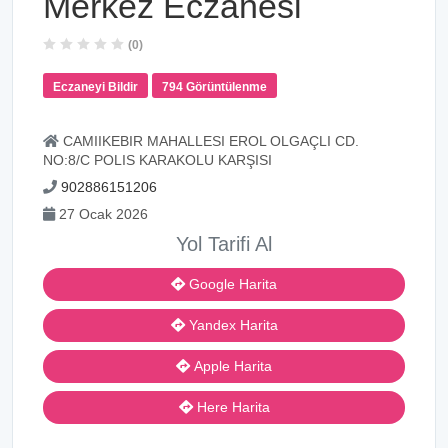
Merkez Eczanesi
(0)
Eczaneyi Bildir
794 Görüntülenme
CAMIIKEBIR MAHALLESI EROL OLGAÇLI CD.
NO:8/C POLIS KARAKOLU KARŞISI
902886151206
27 Ocak 2026
Yol Tarifi Al
Google Harita
Yandex Harita
Apple Harita
Here Harita