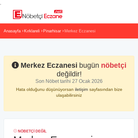
,
Anasayfa
Kırklareli
Pinarhisar
Merkez Eczanesi
Merkez Eczanesi
bugün
nöbetçi
değildir!
Son Nöbet tarihi 27 Ocak 2026
Hata olduğunu düşünüyorsan
iletişim
sayfasından bize
ulaşabilirsiniz
NÖBETÇI DEĞIL