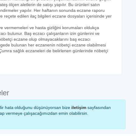
teş ölçen aletlerin de satışı yapılır. Bu ürünleri satın
lendirmeler yapılır. Her haftanın sonunda eczane raporu
ve reçete edilen ilaç bilgileri eczane dosyaları içerisinde yer
eye vermemeleri ve hasta gizliğini korumaları oldukça
acı bulunur. Baş eczacı çalışanların izin günlerini ve
k nöbetçi eczane olup olmayacaklarını baş eczacı
bölgede bulunan her eczanenin nöbetçi eczane olabilmesi
 Çumra sağlık eczaneleri de belirlenen günlerinde nöbetçi
ler
! Bir hata olduğunu düşünüyorsan bize
iletişim
sayfasından
vap vermeye çalışacağımızdan emin olabilirsin.