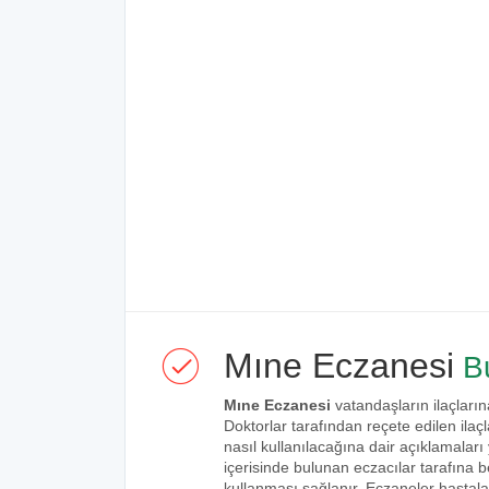
Mıne Eczanesi
Bu
Mıne Eczanesi
vatandaşların ilaçların
Doktorlar tarafından reçete edilen ilaçl
nasıl kullanılacağına dair açıklamaları
içerisinde bulunan eczacılar tarafına bel
kullanması sağlanır. Eczaneler hastalar