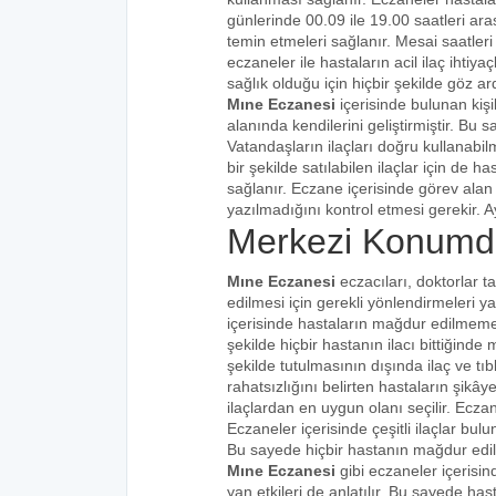
günlerinde 00.09 ile 19.00 saatleri aras
temin etmeleri sağlanır. Mesai saatleri
eczaneler ile hastaların acil ilaç ihtiy
sağlık olduğu için hiçbir şekilde göz ar
Mıne Eczanesi
içerisinde bulunan kiş
alanında kendilerini geliştirmiştir. Bu
Vatandaşların ilaçları doğru kullanabilm
bir şekilde satılabilen ilaçlar için de 
sağlanır. Eczane içerisinde görev alan 
yazılmadığını kontrol etmesi gerekir. Ay
Merkezi Konumd
Mıne Eczanesi
eczacıları, doktorlar t
edilmesi için gerekli yönlendirmeleri 
içerisinde hastaların mağdur edilmemes
şekilde hiçbir hastanın ilacı bittiğind
şekilde tutulmasının dışında ilaç ve tıbb
rahatsızlığını belirten hastaların şikâye
ilaçlardan en uygun olanı seçilir. Eczan
Eczaneler içerisinde çeşitli ilaçlar bulu
Bu sayede hiçbir hastanın mağdur edi
Mıne Eczanesi
gibi eczaneler içerisin
yan etkileri de anlatılır. Bu sayede h