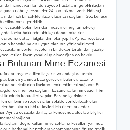
ında hizmet verirler. Bu sayede hastaların gerekli ilaçları
 dışında nöbetçi eczaneler 24 saat hizmet verir. Nöbetçi
açlarında hızlı bir şekilde ilaca ulaşması sağlanır. Söz konusu
dı edilmemesi gereklidir.
iler eczacılık bölümlerinden mezun olmuş farmakoloji
 sayede ilaçlar hakkında oldukça donanımlıdırlar.
esi adına detaylı bilgilendirmeler yapılır. Ayrıca reçetesiz
hastanın hastalığına en uygun olanının yönlendirilmesi
eczacıların verilen reçetenin bir doktor tarafından yazılıp
rıca verilen ilacın yasal olup olmadığına da bakılır.
a Bulunan Mıne Eczanesi
arafından reçete edilen ilaçların vatandaşlara temin
yapar. Bunun yanında bazı görevleri bulunur. Eczane
i adına eksik olan ilaçların temin edilmesi sağlanır. Bu
e mağdur edilmemesi sağlanır. Eczane raflarının düzenli bir
i ürünlerin kontrolleri yapılır. Eczane içerisinde
tleri dinlenir ve reçetesiz bir şekilde verilebilecek olan
eler hastaların tıbbi tedavileri için önem arz eder.
nur. Ayrıca eczacılarda ilaçlar konusunda oldukça bilgilidir.
lmemesi sağlanır.
de ilaçların doğru kullanımı ve saklama koşulları yanında
astaların herhangi bir problem yaşamamasının önüne geçilir.