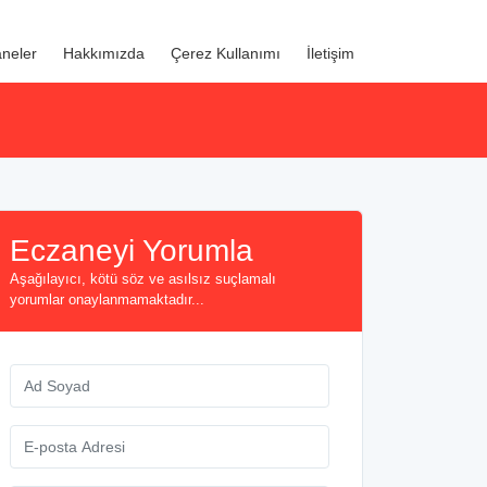
neler
Hakkımızda
Çerez Kullanımı
İletişim
Eczaneyi Yorumla
Aşağılayıcı, kötü söz ve asılsız suçlamalı
yorumlar onaylanmamaktadır...