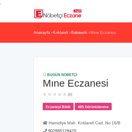
,
Anasayfa
Kırklareli
Babaeski
Mıne Eczanesi
BUGÜN NÖBETÇI
Mıne Eczanesi
(0)
Eczaneyi Bildir
485 Görüntülenme
Hamidiye Mah. Kırklareli Cad. No:16/B
902885128470