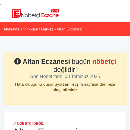
,
Anasayfa
Kırıkkale
Merkez
Altan Eczanesi
Altan Eczanesi
bugün
nöbetçi
değildir!
Son Nöbet tarihi 03 Temmuz 2025
Hata olduğunu düşünüyorsan
iletişim
sayfasından bize
ulaşabilirsiniz
NÖBETÇI DEĞIL