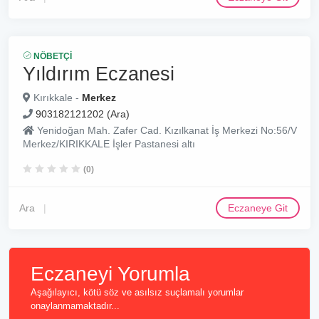
NÖBETÇI
Yıldırım Eczanesi
Kırıkkale -
Merkez
903182121202 (Ara)
Yenidoğan Mah. Zafer Cad. Kızılkanat İş Merkezi No:56/V
Merkez/KIRIKKALE İşler Pastanesi altı
(0)
Ara
Eczaneye Git
Eczaneyi Yorumla
Aşağılayıcı, kötü söz ve asılsız suçlamalı yorumlar
onaylanmamaktadır...