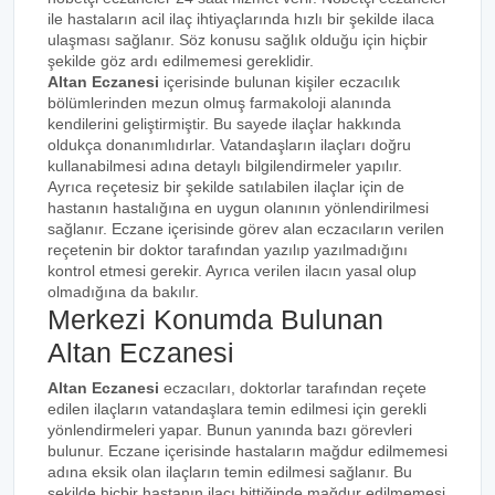
ile hastaların acil ilaç ihtiyaçlarında hızlı bir şekilde ilaca
ulaşması sağlanır. Söz konusu sağlık olduğu için hiçbir
şekilde göz ardı edilmemesi gereklidir.
Altan Eczanesi
içerisinde bulunan kişiler eczacılık
bölümlerinden mezun olmuş farmakoloji alanında
kendilerini geliştirmiştir. Bu sayede ilaçlar hakkında
oldukça donanımlıdırlar. Vatandaşların ilaçları doğru
kullanabilmesi adına detaylı bilgilendirmeler yapılır.
Ayrıca reçetesiz bir şekilde satılabilen ilaçlar için de
hastanın hastalığına en uygun olanının yönlendirilmesi
sağlanır. Eczane içerisinde görev alan eczacıların verilen
reçetenin bir doktor tarafından yazılıp yazılmadığını
kontrol etmesi gerekir. Ayrıca verilen ilacın yasal olup
olmadığına da bakılır.
Merkezi Konumda Bulunan
Altan Eczanesi
Altan Eczanesi
eczacıları, doktorlar tarafından reçete
edilen ilaçların vatandaşlara temin edilmesi için gerekli
yönlendirmeleri yapar. Bunun yanında bazı görevleri
bulunur. Eczane içerisinde hastaların mağdur edilmemesi
adına eksik olan ilaçların temin edilmesi sağlanır. Bu
şekilde hiçbir hastanın ilacı bittiğinde mağdur edilmemesi