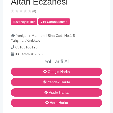
Altan Eczanesi
(0)
Eczaneyi Bildir
716 Görüntülenme
Yenişehir Mah.İbn İ Sina Cad. No:1 5
Yahşihan/Kırıkkale
03183100123
03 Temmuz 2025
Yol Tarifi Al
Google Harita
Yandex Harita
Apple Harita
Here Harita