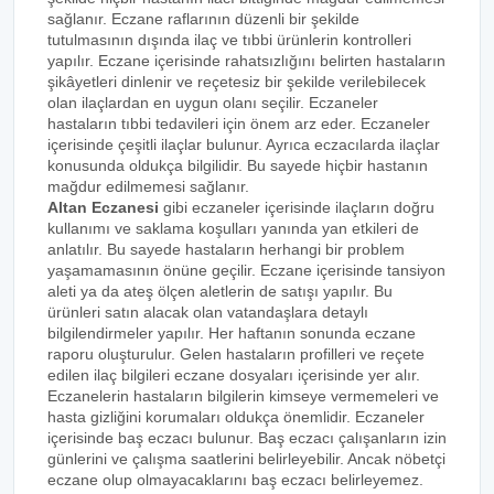
sağlanır. Eczane raflarının düzenli bir şekilde
tutulmasının dışında ilaç ve tıbbi ürünlerin kontrolleri
yapılır. Eczane içerisinde rahatsızlığını belirten hastaların
şikâyetleri dinlenir ve reçetesiz bir şekilde verilebilecek
olan ilaçlardan en uygun olanı seçilir. Eczaneler
hastaların tıbbi tedavileri için önem arz eder. Eczaneler
içerisinde çeşitli ilaçlar bulunur. Ayrıca eczacılarda ilaçlar
konusunda oldukça bilgilidir. Bu sayede hiçbir hastanın
mağdur edilmemesi sağlanır.
Altan Eczanesi
gibi eczaneler içerisinde ilaçların doğru
kullanımı ve saklama koşulları yanında yan etkileri de
anlatılır. Bu sayede hastaların herhangi bir problem
yaşamamasının önüne geçilir. Eczane içerisinde tansiyon
aleti ya da ateş ölçen aletlerin de satışı yapılır. Bu
ürünleri satın alacak olan vatandaşlara detaylı
bilgilendirmeler yapılır. Her haftanın sonunda eczane
raporu oluşturulur. Gelen hastaların profilleri ve reçete
edilen ilaç bilgileri eczane dosyaları içerisinde yer alır.
Eczanelerin hastaların bilgilerin kimseye vermemeleri ve
hasta gizliğini korumaları oldukça önemlidir. Eczaneler
içerisinde baş eczacı bulunur. Baş eczacı çalışanların izin
günlerini ve çalışma saatlerini belirleyebilir. Ancak nöbetçi
eczane olup olmayacaklarını baş eczacı belirleyemez.