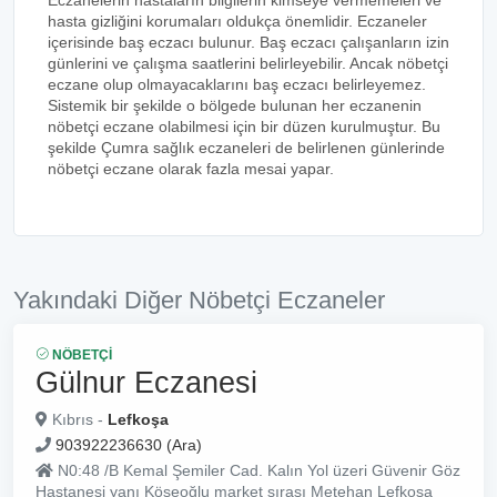
Eczanelerin hastaların bilgilerin kimseye vermemeleri ve
hasta gizliğini korumaları oldukça önemlidir. Eczaneler
içerisinde baş eczacı bulunur. Baş eczacı çalışanların izin
günlerini ve çalışma saatlerini belirleyebilir. Ancak nöbetçi
eczane olup olmayacaklarını baş eczacı belirleyemez.
Sistemik bir şekilde o bölgede bulunan her eczanenin
nöbetçi eczane olabilmesi için bir düzen kurulmuştur. Bu
şekilde Çumra sağlık eczaneleri de belirlenen günlerinde
nöbetçi eczane olarak fazla mesai yapar.
Yakındaki Diğer Nöbetçi Eczaneler
NÖBETÇI
Gülnur Eczanesi
Kıbrıs -
Lefkoşa
903922236630 (Ara)
N0:48 /B Kemal Şemiler Cad. Kalın Yol üzeri Güvenir Göz
Hastanesi yanı Köseoğlu market sırası Metehan Lefkoşa