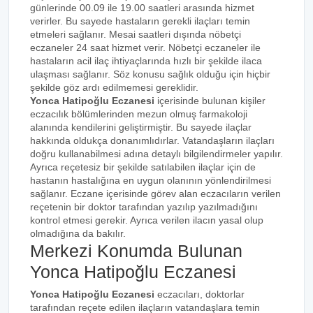
günlerinde 00.09 ile 19.00 saatleri arasında hizmet
verirler. Bu sayede hastaların gerekli ilaçları temin
etmeleri sağlanır. Mesai saatleri dışında nöbetçi
eczaneler 24 saat hizmet verir. Nöbetçi eczaneler ile
hastaların acil ilaç ihtiyaçlarında hızlı bir şekilde ilaca
ulaşması sağlanır. Söz konusu sağlık olduğu için hiçbir
şekilde göz ardı edilmemesi gereklidir.
Yonca Hatipoğlu Eczanesi
içerisinde bulunan kişiler
eczacılık bölümlerinden mezun olmuş farmakoloji
alanında kendilerini geliştirmiştir. Bu sayede ilaçlar
hakkında oldukça donanımlıdırlar. Vatandaşların ilaçları
doğru kullanabilmesi adına detaylı bilgilendirmeler yapılır.
Ayrıca reçetesiz bir şekilde satılabilen ilaçlar için de
hastanın hastalığına en uygun olanının yönlendirilmesi
sağlanır. Eczane içerisinde görev alan eczacıların verilen
reçetenin bir doktor tarafından yazılıp yazılmadığını
kontrol etmesi gerekir. Ayrıca verilen ilacın yasal olup
olmadığına da bakılır.
Merkezi Konumda Bulunan
Yonca Hatipoğlu Eczanesi
Yonca Hatipoğlu Eczanesi
eczacıları, doktorlar
tarafından reçete edilen ilaçların vatandaşlara temin