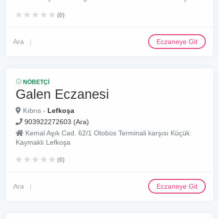
(0)
Ara
Eczaneye Git
NÖBETÇI
Galen Eczanesi
Kıbrıs -
Lefkoşa
903922272603 (Ara)
Kemal Aşık Cad. 62/1 Otobüs Terminali karşısı Küçük
Kaymaklı Lefkoşa
(0)
Ara
Eczaneye Git