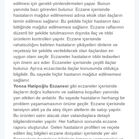
edilmesi için gerekli yönlendirmeleri yapar. Bunun
yanında bazı görevleri bulunur. Eczane içerisinde
hastaların mağdur edilmemesi adına eksik olan ilaçların
temin edilmesi sağlanır. Bu şekilde hiçbir hastanın ilacı
bittiğinde mağdur edilmemesi sağlanır. Eczane raflarının
düzenli bir şekilde tutulmasının dışında ilaç ve tıbbi
ürünlerin kontrolleri yapılır. Eczane içerisinde
rahatsızlığını belirten hastaların şikâyetleri dinlenir ve
reçetesiz bir şekilde verilebilecek olan ilaçlardan en
uygun olanı seçilir. Eczaneler hastaların tıbbi tedavileri
için önem arz eder. Eczaneler içerisinde çeşitli ilaçlar
bulunur. Ayrıca eczacılarda ilaçlar konusunda oldukça
bilgilidir. Bu sayede hiçbir hastanın mağdur edilmemesi
sağlanır.
Yonca Hatipoğlu Eczanesi
gibi eczaneler içerisinde
ilaçların doğru kullanımı ve saklama koşulları yanında
yan etkileri de anlatılır. Bu sayede hastaların herhangi bir
problem yaşamamasının önüne geçilir. Eczane içerisinde
tansiyon aleti ya da ateş ölçen aletlerin de satışı yapılır.
Bu ürünleri satın alacak olan vatandaşlara detaylı
bilgilendirmeler yapılır. Her haftanın sonunda eczane
raporu oluşturulur. Gelen hastaların profilleri ve reçete
edilen ilaç bilgileri eczane dosyaları içerisinde yer alır.