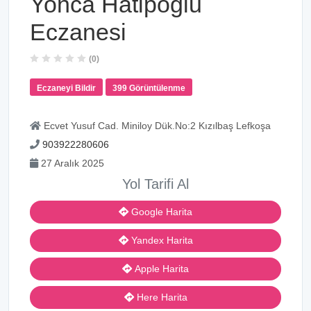
Yonca Hatipoğlu
Eczanesi
(0)
Eczaneyi Bildir
399 Görüntülenme
Ecvet Yusuf Cad. Miniloy Dük.No:2 Kızılbaş Lefkoşa
903922280606
27 Aralık 2025
Yol Tarifi Al
Google Harita
Yandex Harita
Apple Harita
Here Harita