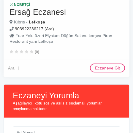
NÖBETÇI
Ersağ Eczanesi
Kıbrıs -
Lefkoşa
903922236217 (Ara)
Fuar Yolu üzeri Elysium Düğün Salonu karşısı Piron
Restorant yanı Lefkoşa
(0)
Ara
Eczaneye Git
Eczaneyi Yorumla
Aşağılayıcı, kötü söz ve asılsız suçlamalı yorumlar
onaylanmamaktadır...