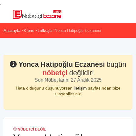
,
Anasayfa
Kıbrıs
Lefkoşa
Yonca Hatipoğlu Eczanesi
Yonca Hatipoğlu Eczanesi
bugün
nöbetçi
değildir!
Son Nöbet tarihi 27 Aralık 2025
Hata olduğunu düşünüyorsan
iletişim
sayfasından bize
ulaşabilirsiniz
NÖBETÇI DEĞIL