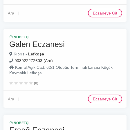
Ara
Eczaneye Git
NÖBETÇI
Galen Eczanesi
Kıbrıs -
Lefkoşa
903922272603 (Ara)
Kemal Aşık Cad. 62/1 Otobüs Terminali karşısı Küçük
Kaymaklı Lefkoşa
(0)
Ara
Eczaneye Git
NÖBETÇI