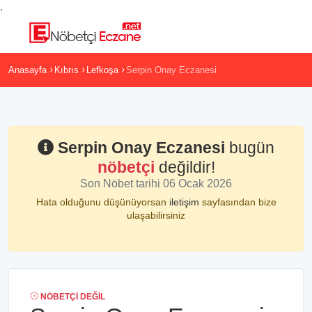
,
Anasayfa
Kıbrıs
Lefkoşa
Serpin Onay Eczanesi
Serpin Onay Eczanesi
bugün
nöbetçi
değildir!
Son Nöbet tarihi 06 Ocak 2026
Hata olduğunu düşünüyorsan
iletişim
sayfasından bize
ulaşabilirsiniz
NÖBETÇI DEĞIL