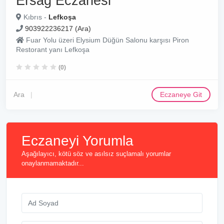
Ersağ Eczanesi
Kıbrıs -
Lefkoşa
903922236217 (Ara)
Fuar Yolu üzeri Elysium Düğün Salonu karşısı Piron
Restorant yanı Lefkoşa
(0)
Ara
Eczaneye Git
Eczaneyi Yorumla
Aşağılayıcı, kötü söz ve asılsız suçlamalı yorumlar
onaylanmamaktadır...