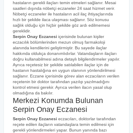
hastaların gerekli ilaçları temin etmeleri sağlanır. Mesai
saatleri dışında nöbetçi eczaneler 24 saat hizmet verir.
Nöbetçi eczaneler ile hastaların acil ilaç ihtiyaçlarında
hızlı bir şekilde ilaca ulaşması sağlanır. Söz konusu
sağlık olduğu için hiçbir şekilde göz ardı edilmemesi
gereklidir.
Serpin Onay Eczanesi
içerisinde bulunan kişiler
eczacılık bölümlerinden mezun olmuş farmakoloji
alanında kendilerini geliştirmiştir. Bu sayede ilaçlar
hakkında oldukça donanımlıdırlar. Vatandaşların ilaçları
doğru kullanabilmesi adına detaylı bilgilendirmeler yapılır.
Ayrıca reçetesiz bir şekilde satılabilen ilaçlar için de
hastanın hastalığına en uygun olanının yönlendirilmesi
sağlanır. Eczane içerisinde görev alan eczacıların verilen
reçetenin bir doktor tarafından yazılıp yazılmadığını
kontrol etmesi gerekir. Ayrıca verilen ilacın yasal olup
olmadığına da bakılır.
Merkezi Konumda Bulunan
Serpin Onay Eczanesi
Serpin Onay Eczanesi
eczacıları, doktorlar tarafından
reçete edilen ilaçların vatandaşlara temin edilmesi için
gerekli yönlendirmeleri yapar. Bunun yanında bazı