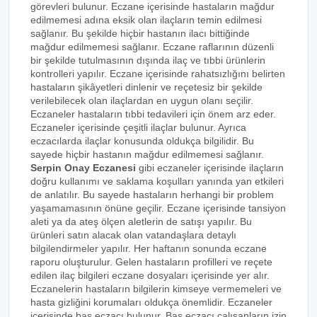
görevleri bulunur. Eczane içerisinde hastaların mağdur
edilmemesi adına eksik olan ilaçların temin edilmesi
sağlanır. Bu şekilde hiçbir hastanın ilacı bittiğinde
mağdur edilmemesi sağlanır. Eczane raflarının düzenli
bir şekilde tutulmasının dışında ilaç ve tıbbi ürünlerin
kontrolleri yapılır. Eczane içerisinde rahatsızlığını belirten
hastaların şikâyetleri dinlenir ve reçetesiz bir şekilde
verilebilecek olan ilaçlardan en uygun olanı seçilir.
Eczaneler hastaların tıbbi tedavileri için önem arz eder.
Eczaneler içerisinde çeşitli ilaçlar bulunur. Ayrıca
eczacılarda ilaçlar konusunda oldukça bilgilidir. Bu
sayede hiçbir hastanın mağdur edilmemesi sağlanır.
Serpin Onay Eczanesi
gibi eczaneler içerisinde ilaçların
doğru kullanımı ve saklama koşulları yanında yan etkileri
de anlatılır. Bu sayede hastaların herhangi bir problem
yaşamamasının önüne geçilir. Eczane içerisinde tansiyon
aleti ya da ateş ölçen aletlerin de satışı yapılır. Bu
ürünleri satın alacak olan vatandaşlara detaylı
bilgilendirmeler yapılır. Her haftanın sonunda eczane
raporu oluşturulur. Gelen hastaların profilleri ve reçete
edilen ilaç bilgileri eczane dosyaları içerisinde yer alır.
Eczanelerin hastaların bilgilerin kimseye vermemeleri ve
hasta gizliğini korumaları oldukça önemlidir. Eczaneler
içerisinde baş eczacı bulunur. Baş eczacı çalışanların izin