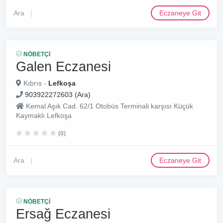
Ara
Eczaneye Git
NÖBETÇI
Galen Eczanesi
Kıbrıs -
Lefkoşa
903922272603 (Ara)
Kemal Aşık Cad. 62/1 Otobüs Terminali karşısı Küçük
Kaymaklı Lefkoşa
(0)
Ara
Eczaneye Git
NÖBETÇI
Ersağ Eczanesi