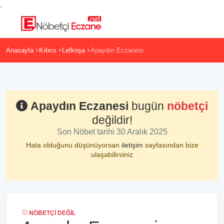
,
Anasayfa
Kıbrıs
Lefkoşa
Apaydın Eczanesi
Apaydın Eczanesi
bugün
nöbetçi
değildir!
Son Nöbet tarihi 30 Aralık 2025
Hata olduğunu düşünüyorsan
iletişim
sayfasından bize
ulaşabilirsiniz
NÖBETÇI DEĞIL