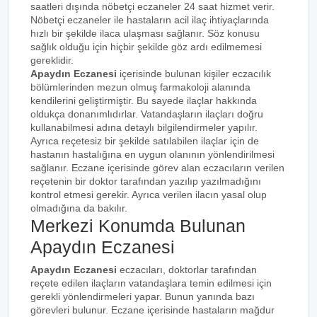
saatleri dışında nöbetçi eczaneler 24 saat hizmet verir.
Nöbetçi eczaneler ile hastaların acil ilaç ihtiyaçlarında
hızlı bir şekilde ilaca ulaşması sağlanır. Söz konusu
sağlık olduğu için hiçbir şekilde göz ardı edilmemesi
gereklidir.
Apaydın Eczanesi
içerisinde bulunan kişiler eczacılık
bölümlerinden mezun olmuş farmakoloji alanında
kendilerini geliştirmiştir. Bu sayede ilaçlar hakkında
oldukça donanımlıdırlar. Vatandaşların ilaçları doğru
kullanabilmesi adına detaylı bilgilendirmeler yapılır.
Ayrıca reçetesiz bir şekilde satılabilen ilaçlar için de
hastanın hastalığına en uygun olanının yönlendirilmesi
sağlanır. Eczane içerisinde görev alan eczacıların verilen
reçetenin bir doktor tarafından yazılıp yazılmadığını
kontrol etmesi gerekir. Ayrıca verilen ilacın yasal olup
olmadığına da bakılır.
Merkezi Konumda Bulunan
Apaydın Eczanesi
Apaydın Eczanesi
eczacıları, doktorlar tarafından
reçete edilen ilaçların vatandaşlara temin edilmesi için
gerekli yönlendirmeleri yapar. Bunun yanında bazı
görevleri bulunur. Eczane içerisinde hastaların mağdur