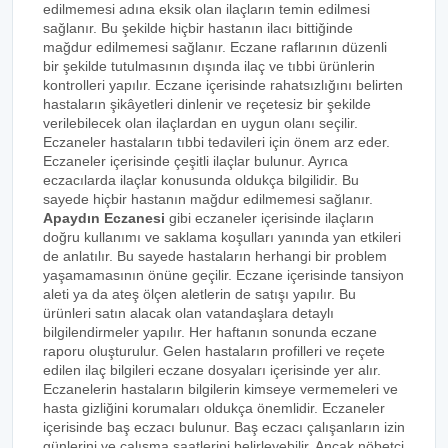
edilmemesi adına eksik olan ilaçların temin edilmesi
sağlanır. Bu şekilde hiçbir hastanın ilacı bittiğinde
mağdur edilmemesi sağlanır. Eczane raflarının düzenli
bir şekilde tutulmasının dışında ilaç ve tıbbi ürünlerin
kontrolleri yapılır. Eczane içerisinde rahatsızlığını belirten
hastaların şikâyetleri dinlenir ve reçetesiz bir şekilde
verilebilecek olan ilaçlardan en uygun olanı seçilir.
Eczaneler hastaların tıbbi tedavileri için önem arz eder.
Eczaneler içerisinde çeşitli ilaçlar bulunur. Ayrıca
eczacılarda ilaçlar konusunda oldukça bilgilidir. Bu
sayede hiçbir hastanın mağdur edilmemesi sağlanır.
Apaydın Eczanesi
gibi eczaneler içerisinde ilaçların
doğru kullanımı ve saklama koşulları yanında yan etkileri
de anlatılır. Bu sayede hastaların herhangi bir problem
yaşamamasının önüne geçilir. Eczane içerisinde tansiyon
aleti ya da ateş ölçen aletlerin de satışı yapılır. Bu
ürünleri satın alacak olan vatandaşlara detaylı
bilgilendirmeler yapılır. Her haftanın sonunda eczane
raporu oluşturulur. Gelen hastaların profilleri ve reçete
edilen ilaç bilgileri eczane dosyaları içerisinde yer alır.
Eczanelerin hastaların bilgilerin kimseye vermemeleri ve
hasta gizliğini korumaları oldukça önemlidir. Eczaneler
içerisinde baş eczacı bulunur. Baş eczacı çalışanların izin
günlerini ve çalışma saatlerini belirleyebilir. Ancak nöbetçi