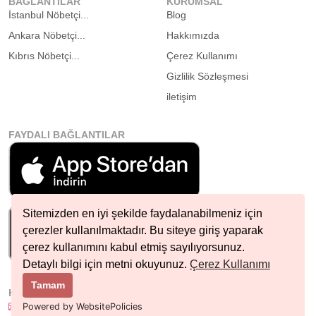
BAĞLANTILAR
KURUMSAL
İstanbul Nöbetçi...
Blog
Ankara Nöbetçi...
Hakkımızda
Kıbrıs Nöbetçi...
Çerez Kullanımı
Gizlilik Sözleşmesi
iletişim
FAYDALI BAĞLANTILAR
Sitemizden en iyi şekilde faydalanabilmeniz için
çerezler kullanılmaktadır. Bu siteye giriş yaparak
çerez kullanımını kabul etmiş sayılıyorsunuz.
Detaylı bilgi için metni okuyunuz.
Çerez Kullanımı
Tamam
HIZLI İLETIŞIM
info@nobetcieczane.net
Powered by WebsitePolicies