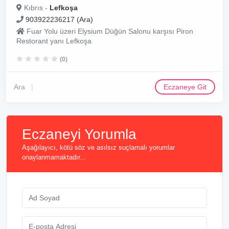
Kıbrıs -
Lefkoşa
903922236217 (Ara)
Fuar Yolu üzeri Elysium Düğün Salonu karşısı Piron
Restorant yanı Lefkoşa
(0)
Ara
Eczaneye Git
Eczaneyi Yorumla
Aşağılayıcı, kötü söz ve asılsız suçlamalı yorumlar
onaylanmamaktadır...