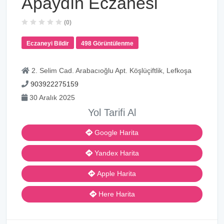
Apaydın Eczanesi
(0)
Eczaneyi Bildir
498 Görüntülenme
2. Selim Cad. Arabacıoğlu Apt. Köşlüçiftlik, Lefkoşa
903922275159
30 Aralık 2025
Yol Tarifi Al
Google Harita
Yandex Harita
Apple Harita
Here Harita