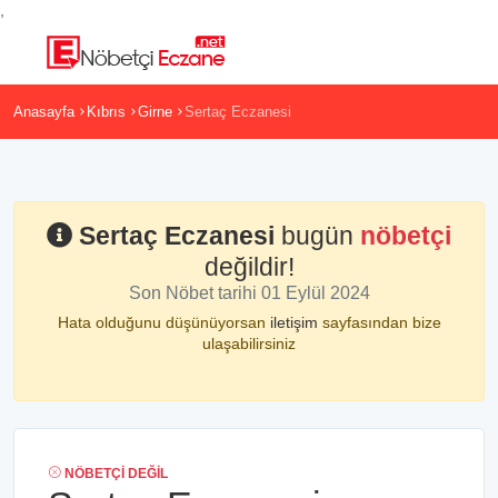
,
Anasayfa
Kıbrıs
Girne
Sertaç Eczanesi
Sertaç Eczanesi
bugün
nöbetçi
değildir!
Son Nöbet tarihi 01 Eylül 2024
Hata olduğunu düşünüyorsan
iletişim
sayfasından bize
ulaşabilirsiniz
NÖBETÇI DEĞIL