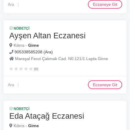
Ara
Eczaneye Git
NÖBETÇI
Ayşen Altan Eczanesi
Kıbrıs -
Girne
905338585208 (Ara)
Mareşal Fevzi Çakmak Cad. N0:121/1 Lapta Girne
(0)
Ara
Eczaneye Git
NÖBETÇI
Eda Ataçağ Eczanesi
Kıbrıs -
Girne