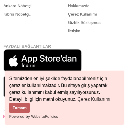
Ankara Nöbetçi...
Hakkımızda
Kıbrıs Nöbetçi...
Çerez Kullanımı
Gizlilik Sözleşmesi
iletişim
FAYDALI BAĞLANTILAR
Sitemizden en iyi şekilde faydalanabilmeniz için
çerezler kullanılmaktadır. Bu siteye giriş yaparak
çerez kullanımını kabul etmiş sayılıyorsunuz.
Detaylı bilgi için metni okuyunuz.
Çerez Kullanımı
Tamam
HIZLI İLETIŞIM
info@nobetcieczane.net
Powered by WebsitePolicies