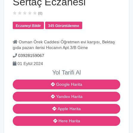
Sertaç Eczanesi
(0)
Eczaneyi Bildir
345 Görüntülenme
Osman Örek Caddesi Öğretmen evi karşısı, Bektaş
gıda pazarı ilerisi Hocanın Apt.3/B Girne
03928159067
01 Eylül 2024
Yol Tarifi Al
Google Harita
Yandex Harita
Apple Harita
Here Harita