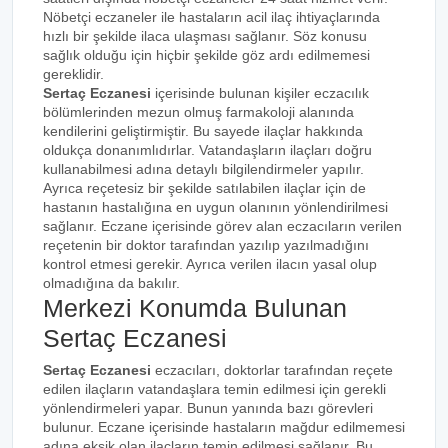
Nöbetçi eczaneler ile hastaların acil ilaç ihtiyaçlarında
hızlı bir şekilde ilaca ulaşması sağlanır. Söz konusu
sağlık olduğu için hiçbir şekilde göz ardı edilmemesi
gereklidir.
Sertaç Eczanesi
içerisinde bulunan kişiler eczacılık
bölümlerinden mezun olmuş farmakoloji alanında
kendilerini geliştirmiştir. Bu sayede ilaçlar hakkında
oldukça donanımlıdırlar. Vatandaşların ilaçları doğru
kullanabilmesi adına detaylı bilgilendirmeler yapılır.
Ayrıca reçetesiz bir şekilde satılabilen ilaçlar için de
hastanın hastalığına en uygun olanının yönlendirilmesi
sağlanır. Eczane içerisinde görev alan eczacıların verilen
reçetenin bir doktor tarafından yazılıp yazılmadığını
kontrol etmesi gerekir. Ayrıca verilen ilacın yasal olup
olmadığına da bakılır.
Merkezi Konumda Bulunan
Sertaç Eczanesi
Sertaç Eczanesi
eczacıları, doktorlar tarafından reçete
edilen ilaçların vatandaşlara temin edilmesi için gerekli
yönlendirmeleri yapar. Bunun yanında bazı görevleri
bulunur. Eczane içerisinde hastaların mağdur edilmemesi
adına eksik olan ilaçların temin edilmesi sağlanır. Bu