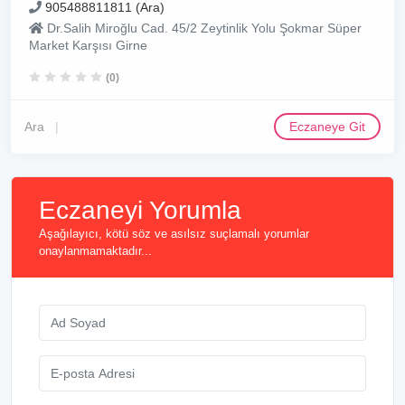
905488811811 (Ara)
Dr.Salih Miroğlu Cad. 45/2 Zeytinlik Yolu Şokmar Süper
Market Karşısı Girne
(0)
Ara
Eczaneye Git
Eczaneyi Yorumla
Aşağılayıcı, kötü söz ve asılsız suçlamalı yorumlar
onaylanmamaktadır...