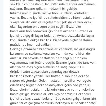
şekilde hiçbir hastanın ilacı bittiğinde mağdur edilmemesi
sağlanır. Eczane raflarının düzenli bir şekilde
tutulmasının dışında ilaç ve tıbbi ürünlerin kontrolleri
yapılır. Eczane içerisinde rahatsızlığını belirten hastaların
şikâyetleri dinlenir ve reçetesiz bir şekilde verilebilecek
olan ilaçlardan en uygun olanı seçilir. Eczaneler
hastaların tıbbi tedavileri için önem arz eder. Eczaneler
içerisinde çeşitli ilaçlar bulunur. Ayrıca eczacılarda ilaçlar
konusunda oldukça bilgilidir. Bu sayede hiçbir hastanın
mağdur edilmemesi sağlanır.
Sertaç Eczanesi
gibi eczaneler içerisinde ilaçların doğru
kullanımı ve saklama koşulları yanında yan etkileri de
anlatılır. Bu sayede hastaların herhangi bir problem
yaşamamasının önüne geçilir. Eczane içerisinde tansiyon
aleti ya da ateş ölçen aletlerin de satışı yapılır. Bu
ürünleri satın alacak olan vatandaşlara detaylı
bilgilendirmeler yapılır. Her haftanın sonunda eczane
raporu oluşturulur. Gelen hastaların profilleri ve reçete
edilen ilaç bilgileri eczane dosyaları içerisinde yer alır.
Eczanelerin hastaların bilgilerin kimseye vermemeleri ve
hasta gizliğini korumaları oldukça önemlidir. Eczaneler
içerisinde baş eczacı bulunur. Baş eczacı çalışanların izin
günlerini ve çalışma saatlerini belirleyebilir. Ancak nöbetçi