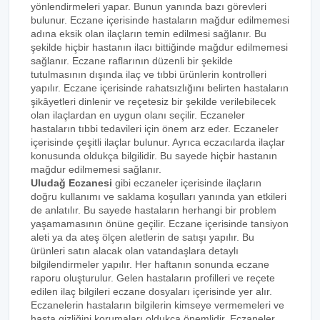
yönlendirmeleri yapar. Bunun yanında bazı görevleri
bulunur. Eczane içerisinde hastaların mağdur edilmemesi
adına eksik olan ilaçların temin edilmesi sağlanır. Bu
şekilde hiçbir hastanın ilacı bittiğinde mağdur edilmemesi
sağlanır. Eczane raflarının düzenli bir şekilde
tutulmasının dışında ilaç ve tıbbi ürünlerin kontrolleri
yapılır. Eczane içerisinde rahatsızlığını belirten hastaların
şikâyetleri dinlenir ve reçetesiz bir şekilde verilebilecek
olan ilaçlardan en uygun olanı seçilir. Eczaneler
hastaların tıbbi tedavileri için önem arz eder. Eczaneler
içerisinde çeşitli ilaçlar bulunur. Ayrıca eczacılarda ilaçlar
konusunda oldukça bilgilidir. Bu sayede hiçbir hastanın
mağdur edilmemesi sağlanır.
Uludağ Eczanesi
gibi eczaneler içerisinde ilaçların
doğru kullanımı ve saklama koşulları yanında yan etkileri
de anlatılır. Bu sayede hastaların herhangi bir problem
yaşamamasının önüne geçilir. Eczane içerisinde tansiyon
aleti ya da ateş ölçen aletlerin de satışı yapılır. Bu
ürünleri satın alacak olan vatandaşlara detaylı
bilgilendirmeler yapılır. Her haftanın sonunda eczane
raporu oluşturulur. Gelen hastaların profilleri ve reçete
edilen ilaç bilgileri eczane dosyaları içerisinde yer alır.
Eczanelerin hastaların bilgilerin kimseye vermemeleri ve
hasta gizliğini korumaları oldukça önemlidir. Eczaneler