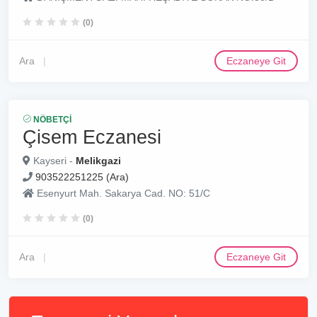
(0)
Ara
Eczaneye Git
NÖBETÇI
Çisem Eczanesi
Kayseri -
Melikgazi
903522251225 (Ara)
Esenyurt Mah. Sakarya Cad. NO: 51/C
(0)
Ara
Eczaneye Git