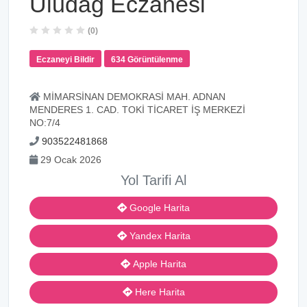
Uludağ Eczanesi
(0)
Eczaneyi Bildir
634 Görüntülenme
MİMARSİNAN DEMOKRASİ MAH. ADNAN
MENDERES 1. CAD. TOKİ TİCARET İŞ MERKEZİ
NO:7/4
903522481868
29 Ocak 2026
Yol Tarifi Al
Google Harita
Yandex Harita
Apple Harita
Here Harita