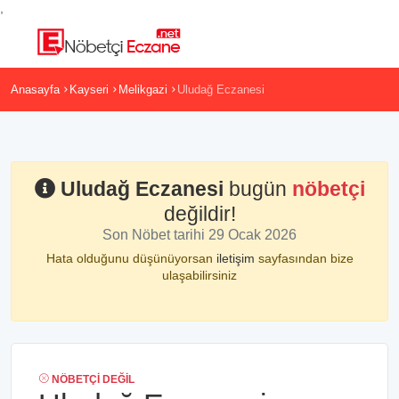
,
Anasayfa
Kayseri
Melikgazi
Uludağ Eczanesi
Uludağ Eczanesi
bugün
nöbetçi
değildir!
Son Nöbet tarihi 29 Ocak 2026
Hata olduğunu düşünüyorsan
iletişim
sayfasından bize
ulaşabilirsiniz
NÖBETÇI DEĞIL