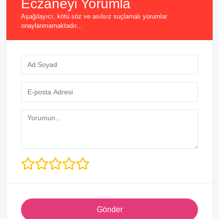
Eczaneyi Yorumla
Aşağılayıcı, kötü söz ve asılsız suçlamalı yorumlar
onaylanmamaktadır...
Gönder