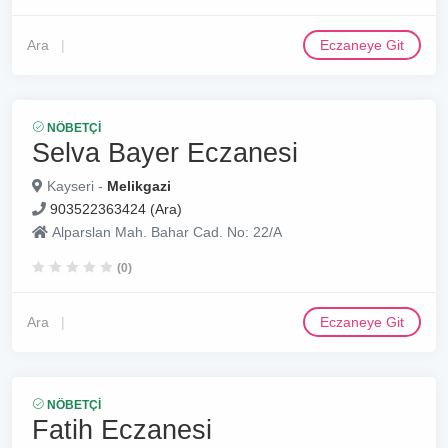
Ara
Eczaneye Git
NÖBETÇI
Selva Bayer Eczanesi
Kayseri -
Melikgazi
903522363424 (Ara)
Alparslan Mah. Bahar Cad. No: 22/A
(0)
Ara
Eczaneye Git
NÖBETÇI
Fatih Eczanesi