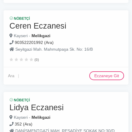
NÖBETÇI
Ceren Eczanesi
Kayseri -
Melikgazi
903522201992 (Ara)
Seyitgazi Mah. Mahmutpaşa Sk. No: 16/B
(0)
Ara
Eczaneye Git
NÖBETÇI
Lidya Eczanesi
Kayseri -
Melikgazi
352 (Ara)
DANİŞMENTGAZİ MAH. REŞADİYE SOKAK NO:30/D