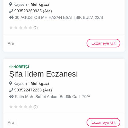
Kayseri -
Melikgazi
903523269935 (Ara)
30 AGUSTOS MH.HASAN ESAT IŞIK BULV. 22/B
(0)
Ara
Eczaneye Git
NÖBETÇI
Şifa Ildem Eczanesi
Kayseri -
Melikgazi
903522472233 (Ara)
Fatih Mah. Saffet Arıkan Bedük Cad. 70/A
(0)
Ara
Eczaneye Git