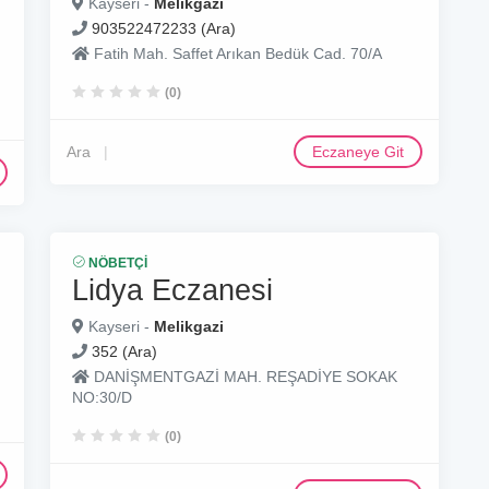
Kayseri -
Melikgazi
903522472233 (Ara)
Fatih Mah. Saffet Arıkan Bedük Cad. 70/A
(0)
Ara
Eczaneye Git
NÖBETÇI
Lidya Eczanesi
Kayseri -
Melikgazi
352 (Ara)
DANİŞMENTGAZİ MAH. REŞADİYE SOKAK
NO:30/D
(0)