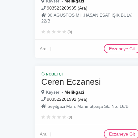
Kayseri -
Melikgazi
903523269935 (Ara)
30 AGUSTOS MH.HASAN ESAT IŞIK BULV.
22/B
(0)
Ara
Eczaneye Git
NÖBETÇI
Ceren Eczanesi
Kayseri -
Melikgazi
903522201992 (Ara)
Seyitgazi Mah. Mahmutpaşa Sk. No: 16/B
(0)
Ara
Eczaneye Git