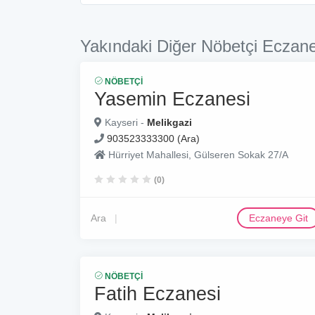
Yakındaki Diğer Nöbetçi Eczane
NÖBETÇI
Yasemin Eczanesi
Kayseri -
Melikgazi
903523333300 (Ara)
Hürriyet Mahallesi, Gülseren Sokak 27/A
(0)
Ara
Eczaneye Git
NÖBETÇI
Fatih Eczanesi