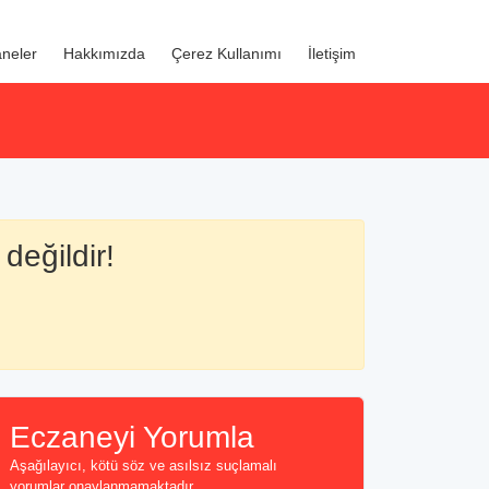
neler
Hakkımızda
Çerez Kullanımı
İletişim
değildir!
Eczaneyi Yorumla
Aşağılayıcı, kötü söz ve asılsız suçlamalı
yorumlar onaylanmamaktadır...