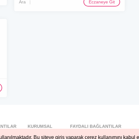
Ara
Eczaneye Git
NTILAR
KURUMSAL
FAYDALI BAĞLANTILAR
l
Blog
llanılmaktadır. Bu siteye giriş yaparak çerez kullanımını kabul e
..