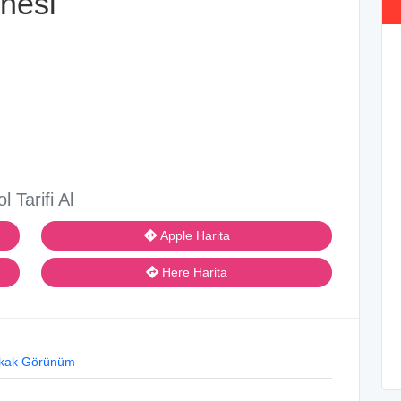
nesi
ol Tarifi Al
Apple Harita
Here Harita
kak Görünüm