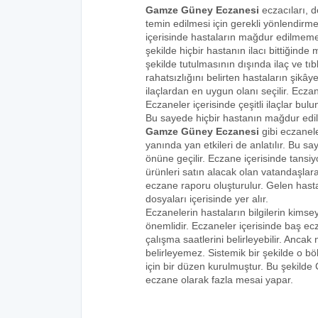
Gamze Güney Eczanesi
eczacıları, d
temin edilmesi için gerekli yönlendirm
içerisinde hastaların mağdur edilmemes
şekilde hiçbir hastanın ilacı bittiğind
şekilde tutulmasının dışında ilaç ve tıbb
rahatsızlığını belirten hastaların şikâye
ilaçlardan en uygun olanı seçilir. Eczan
Eczaneler içerisinde çeşitli ilaçlar bulu
Bu sayede hiçbir hastanın mağdur edi
Gamze Güney Eczanesi
gibi eczanele
yanında yan etkileri de anlatılır. Bu
önüne geçilir. Eczane içerisinde tansiyo
ürünleri satın alacak olan vatandaşlara
eczane raporu oluşturulur. Gelen hastala
dosyaları içerisinde yer alır.
Eczanelerin hastaların bilgilerin kims
önemlidir. Eczaneler içerisinde baş ecz
çalışma saatlerini belirleyebilir. Anca
belirleyemez. Sistemik bir şekilde o 
için bir düzen kurulmuştur. Bu şekilde
eczane olarak fazla mesai yapar.