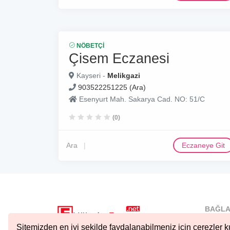
NÖBETÇI
Çisem Eczanesi
Kayseri -
Melikgazi
903522251225 (Ara)
Esenyurt Mah. Sakarya Cad. NO: 51/C
(0)
Ara
Eczaneye Git
BAĞLA
İstanbu
Sitemizden en iyi şekilde faydalanabilmeniz için çerezler ku
Nöbetçi.