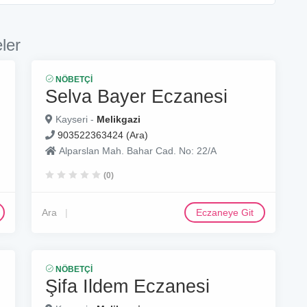
ler
NÖBETÇI
Selva Bayer Eczanesi
Kayseri -
Melikgazi
903522363424 (Ara)
Alparslan Mah. Bahar Cad. No: 22/A
(0)
Ara
Eczaneye Git
NÖBETÇI
Şifa Ildem Eczanesi