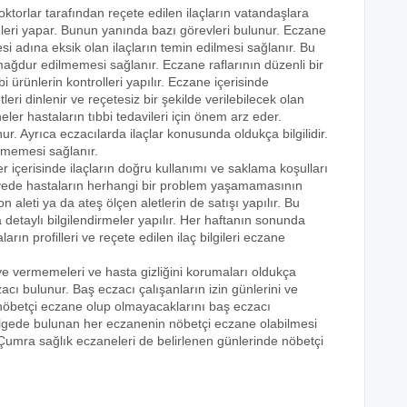
oktorlar tarafından reçete edilen ilaçların vatandaşlara
eleri yapar. Bunun yanında bazı görevleri bulunur. Eczane
i adına eksik olan ilaçların temin edilmesi sağlanır. Bu
e mağdur edilmemesi sağlanır. Eczane raflarının düzenli bir
i ürünlerin kontrolleri yapılır. Eczane içerisinde
tleri dinlenir ve reçetesiz bir şekilde verilebilecek olan
eler hastaların tıbbi tedavileri için önem arz eder.
nur. Ayrıca eczacılarda ilaçlar konusunda oldukça bilgilidir.
lmemesi sağlanır.
r içerisinde ilaçların doğru kullanımı ve saklama koşulları
 sayede hastaların herhangi bir problem yaşamamasının
n aleti ya da ateş ölçen aletlerin de satışı yapılır. Bu
 detaylı bilgilendirmeler yapılır. Her haftanın sonunda
rın profilleri ve reçete edilen ilaç bilgileri eczane
eye vermemeleri ve hasta gizliğini korumaları oldukça
acı bulunur. Baş eczacı çalışanların izin günlerini ve
k nöbetçi eczane olup olmayacaklarını baş eczacı
bölgede bulunan her eczanenin nöbetçi eczane olabilmesi
 Çumra sağlık eczaneleri de belirlenen günlerinde nöbetçi