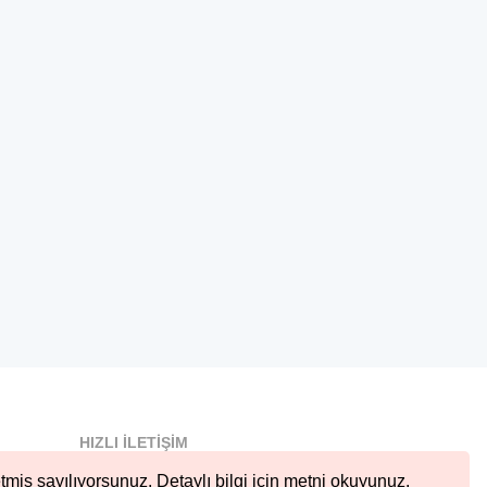
HIZLI İLETIŞIM
info@nobetcieczane.net
tmiş sayılıyorsunuz. Detaylı bilgi için metni okuyunuz.