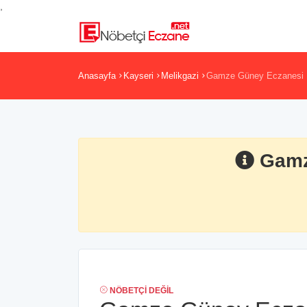
,
Anasayfa
Kayseri
Melikgazi
Gamze Güney Eczanesi
Gamz
NÖBETÇI DEĞIL