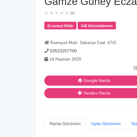
Gamze Güney Ecza
(0)
Eczaneyi Bildir
348 Görüntülenme
Esenyurt Mah. Sakarya Cad. 47/C
03522257700
14 Haziran 2025
Y
Google Harita
Yandex Harita
Harita Görünüm
Uydu Görünüm
So