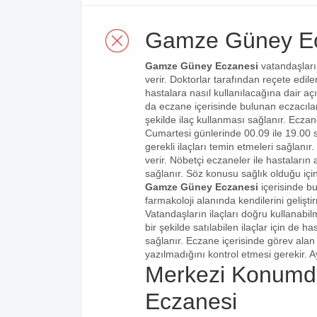
Gamze Güney Ec
Gamze Güney Eczanesi
vatandaşların
verir. Doktorlar tarafından reçete edilen
hastalara nasıl kullanılacağına dair açı
da eczane içerisinde bulunan eczacılar t
şekilde ilaç kullanması sağlanır. Eczane
Cumartesi günlerinde 00.09 ile 19.00 s
gerekli ilaçları temin etmeleri sağlanı
verir. Nöbetçi eczaneler ile hastaların a
sağlanır. Söz konusu sağlık olduğu için
Gamze Güney Eczanesi
içerisinde b
farmakoloji alanında kendilerini gelişt
Vatandaşların ilaçları doğru kullanabilm
bir şekilde satılabilen ilaçlar için de 
sağlanır. Eczane içerisinde görev alan 
yazılmadığını kontrol etmesi gerekir. Ay
Merkezi Konumd
Eczanesi