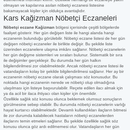
olmayan ve kapılarına asılan nöbetçi eczanesi listesine
bakamayacak kişiler için oldukça avantajlıdır.
Kars Kağizman Nöbetçi Eczaneleri
Nöbetçi eczane Kağizman
bölgesi içerisinde çeşitli bölgelerde
faaliyet gösterir. Her gün değişen liste ile hangi alanda hangi
eczanenin bulunduğu görülebilir. Nöbetçi eczane listesi de her gün
değişen nöbetçi eczaneler ile birlikte değişir. Bu şekilde liste
üzerinden eczanelere ulaşma imkânı sağlanır. Nöbetçi eczanelerin
her gün değişme sistemleri ve sıraları bulunur. Sistematik bir sıra
ile değişimler gerçekleşir. Bu durumda her gün halkın
bilgilendirilmesi zor olabilmektedir. Ancak nöbetçi eczane listesi ile
vatandaşların kolay bir şekilde bilgilendirilmesi sağlanır. Her ay bir
eczanenin nöbetçi eczane olarak çalışması söz konusudur. Bu
noktada hangi eczanenin nerede ve nöbetçi olup olmadığına
ulaşılması için listeye başvurulabilir. Reçete edilen ilacı almak için
ya da acil bir ilaca ihtiyacı olan kişiler için önemlidir.
Özellikle sağlık söz konusu olunca beklemek olumsuz sonuçların
görülmesine sebep olabilir. Bu durumda nöbetçi eczanelerin varlığı
hayat kurtarıcı olabilmektedir. Devamlı kullandıkları ilaçların bitmesi
ile zor durumda kalabilecek hastaların nöbetçi eczanelerden
ilaçlarını temin etmeleri sağlanır. Bu şekilde özellikle sağlık söz
konusu olunca göz ardı edilmemesi olur. Vatandaşların her gün