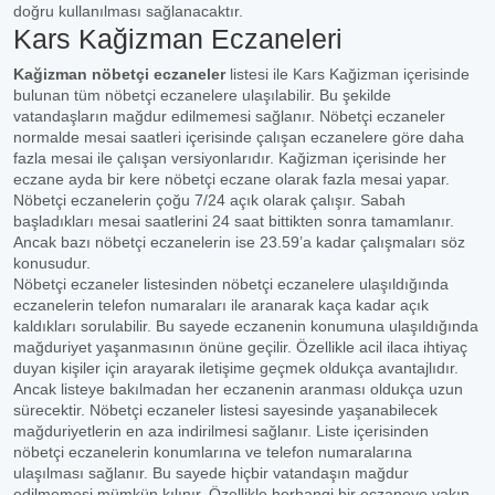
doğru kullanılması sağlanacaktır.
Kars Kağizman Eczaneleri
Kağizman nöbetçi eczaneler
listesi ile Kars Kağizman içerisinde
bulunan tüm nöbetçi eczanelere ulaşılabilir. Bu şekilde
vatandaşların mağdur edilmemesi sağlanır. Nöbetçi eczaneler
normalde mesai saatleri içerisinde çalışan eczanelere göre daha
fazla mesai ile çalışan versiyonlarıdır. Kağizman içerisinde her
eczane ayda bir kere nöbetçi eczane olarak fazla mesai yapar.
Nöbetçi eczanelerin çoğu 7/24 açık olarak çalışır. Sabah
başladıkları mesai saatlerini 24 saat bittikten sonra tamamlanır.
Ancak bazı nöbetçi eczanelerin ise 23.59’a kadar çalışmaları söz
konusudur.
Nöbetçi eczaneler listesinden nöbetçi eczanelere ulaşıldığında
eczanelerin telefon numaraları ile aranarak kaça kadar açık
kaldıkları sorulabilir. Bu sayede eczanenin konumuna ulaşıldığında
mağduriyet yaşanmasının önüne geçilir. Özellikle acil ilaca ihtiyaç
duyan kişiler için arayarak iletişime geçmek oldukça avantajlıdır.
Ancak listeye bakılmadan her eczanenin aranması oldukça uzun
sürecektir. Nöbetçi eczaneler listesi sayesinde yaşanabilecek
mağduriyetlerin en aza indirilmesi sağlanır. Liste içerisinden
nöbetçi eczanelerin konumlarına ve telefon numaralarına
ulaşılması sağlanır. Bu sayede hiçbir vatandaşın mağdur
edilmemesi mümkün kılınır. Özellikle herhangi bir eczaneye yakın