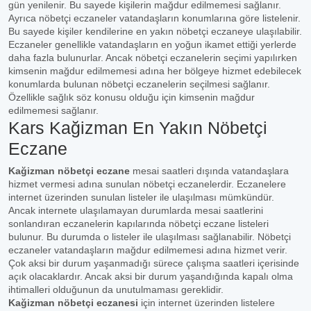
gün yenilenir. Bu sayede kişilerin mağdur edilmemesi sağlanır.
Ayrıca nöbetçi eczaneler vatandaşların konumlarına göre listelenir.
Bu sayede kişiler kendilerine en yakın nöbetçi eczaneye ulaşılabilir.
Eczaneler genellikle vatandaşların en yoğun ikamet ettiği yerlerde
daha fazla bulunurlar. Ancak nöbetçi eczanelerin seçimi yapılırken
kimsenin mağdur edilmemesi adına her bölgeye hizmet edebilecek
konumlarda bulunan nöbetçi eczanelerin seçilmesi sağlanır.
Özellikle sağlık söz konusu olduğu için kimsenin mağdur
edilmemesi sağlanır.
Kars Kağizman En Yakın Nöbetçi
Eczane
Kağizman nöbetçi eczane
mesai saatleri dışında vatandaşlara
hizmet vermesi adına sunulan nöbetçi eczanelerdir. Eczanelere
internet üzerinden sunulan listeler ile ulaşılması mümkündür.
Ancak internete ulaşılamayan durumlarda mesai saatlerini
sonlandıran eczanelerin kapılarında nöbetçi eczane listeleri
bulunur. Bu durumda o listeler ile ulaşılması sağlanabilir. Nöbetçi
eczaneler vatandaşların mağdur edilmemesi adına hizmet verir.
Çok aksi bir durum yaşanmadığı sürece çalışma saatleri içerisinde
açık olacaklardır. Ancak aksi bir durum yaşandığında kapalı olma
ihtimalleri olduğunun da unutulmaması gereklidir.
Kağizman nöbetçi eczanesi
için internet üzerinden listelere