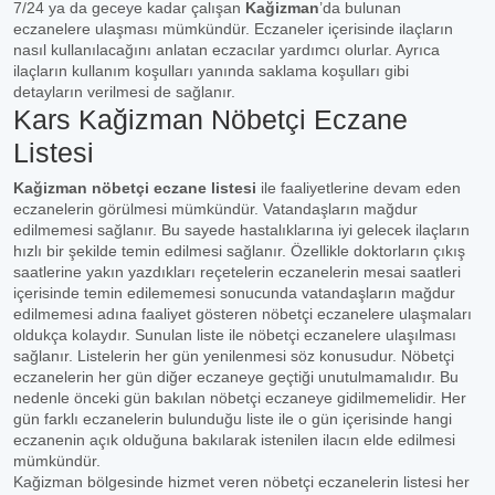
7/24 ya da geceye kadar çalışan
Kağizman
’da bulunan
eczanelere ulaşması mümkündür. Eczaneler içerisinde ilaçların
nasıl kullanılacağını anlatan eczacılar yardımcı olurlar. Ayrıca
ilaçların kullanım koşulları yanında saklama koşulları gibi
detayların verilmesi de sağlanır.
Kars Kağizman Nöbetçi Eczane
Listesi
Kağizman nöbetçi eczane listesi
ile faaliyetlerine devam eden
eczanelerin görülmesi mümkündür. Vatandaşların mağdur
edilmemesi sağlanır. Bu sayede hastalıklarına iyi gelecek ilaçların
hızlı bir şekilde temin edilmesi sağlanır. Özellikle doktorların çıkış
saatlerine yakın yazdıkları reçetelerin eczanelerin mesai saatleri
içerisinde temin edilememesi sonucunda vatandaşların mağdur
edilmemesi adına faaliyet gösteren nöbetçi eczanelere ulaşmaları
oldukça kolaydır. Sunulan liste ile nöbetçi eczanelere ulaşılması
sağlanır. Listelerin her gün yenilenmesi söz konusudur. Nöbetçi
eczanelerin her gün diğer eczaneye geçtiği unutulmamalıdır. Bu
nedenle önceki gün bakılan nöbetçi eczaneye gidilmemelidir. Her
gün farklı eczanelerin bulunduğu liste ile o gün içerisinde hangi
eczanenin açık olduğuna bakılarak istenilen ilacın elde edilmesi
mümkündür.
Kağizman bölgesinde hizmet veren nöbetçi eczanelerin listesi her