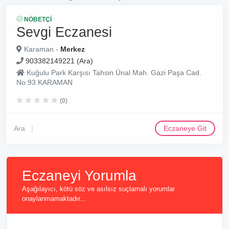
NÖBETÇI
Sevgi Eczanesi
Karaman -
Merkez
903382149221 (Ara)
Kuğulu Park Karşısı Tahsin Ünal Mah. Gazi Paşa Cad.
No:93 KARAMAN
(0)
Ara
Eczaneye Git
Eczaneyi Yorumla
Aşağılayıcı, kötü söz ve asılsız suçlamalı yorumlar
onaylanmamaktadır...