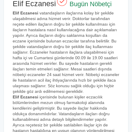
Elif Eczanesi
Bugün Nöbetçi
Elif Eczanesi
vatandaşların ilaçlarına kolay bir şekilde
ulaşabilmesi adına hizmet verir. Doktorlar tarafından
reçete edilen ilaçların doğru bir şekilde kullanılması için
ilaçların hastalara nasıl kullanılacağına dair açıklamaları
yapılır. Ayrıca ilaçların doğru saklanma koşulları da
eczane içerisinde bulunan eczacılar tarafına belirtilir. Bu
şekilde vatandaşların doğru bir şekilde ilaç kullanması
sağlanır. Eczaneler hastaların ilaçlara ulaşabilmesi için
hafta içi ve Cumartesi günlerinde 00.09 ile 19.00 saatleri
arasında hizmet verirler. Bu sayede hastaların gerekli
ilaçları temin etmeleri sağlanır. Mesai saatleri dışında
nöbetçi eczaneler 24 saat hizmet verir. Nöbetçi eczaneler
ile hastaların acil ilaç ihtiyaçlarında hızlı bir şekilde ilaca
ulaşması sağlanır. Söz konusu sağlık olduğu için hiçbir
şekilde göz ardı edilmemesi gereklidir.
Elif Eczanesi
içerisinde bulunan kişiler eczacılık
bölümlerinden mezun olmuş farmakoloji alanında
kendilerini geliştirmiştir. Bu sayede ilaçlar hakkında
oldukça donanımlıdırlar. Vatandaşların ilaçları doğru
kullanabilmesi adına detaylı bilgilendirmeler yapılır.
Ayrıca reçetesiz bir şekilde satılabilen ilaçlar için de
hastanın hastalığına en uygun olanının yönlendirilmesi