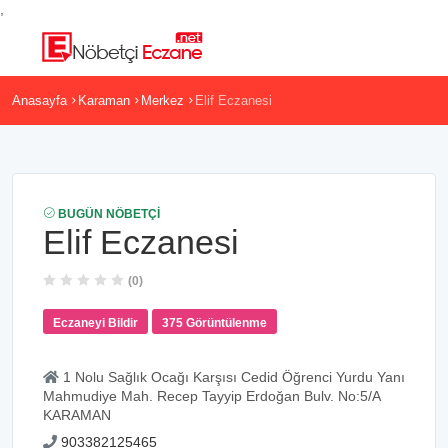
,
Anasayfa
Karaman
Merkez
Elif Eczanesi
BUGÜN NÖBETÇI
Elif Eczanesi
(0)
Eczaneyi Bildir
375 Görüntülenme
1 Nolu Sağlık Ocağı Karşısı Cedid Öğrenci Yurdu Yanı
Mahmudiye Mah. Recep Tayyip Erdoğan Bulv. No:5/A
KARAMAN
903382125465