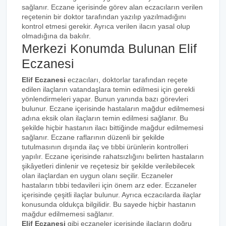
sağlanır. Eczane içerisinde görev alan eczacıların verilen
reçetenin bir doktor tarafından yazılıp yazılmadığını
kontrol etmesi gerekir. Ayrıca verilen ilacın yasal olup
olmadığına da bakılır.
Merkezi Konumda Bulunan Elif
Eczanesi
Elif Eczanesi
eczacıları, doktorlar tarafından reçete
edilen ilaçların vatandaşlara temin edilmesi için gerekli
yönlendirmeleri yapar. Bunun yanında bazı görevleri
bulunur. Eczane içerisinde hastaların mağdur edilmemesi
adına eksik olan ilaçların temin edilmesi sağlanır. Bu
şekilde hiçbir hastanın ilacı bittiğinde mağdur edilmemesi
sağlanır. Eczane raflarının düzenli bir şekilde
tutulmasının dışında ilaç ve tıbbi ürünlerin kontrolleri
yapılır. Eczane içerisinde rahatsızlığını belirten hastaların
şikâyetleri dinlenir ve reçetesiz bir şekilde verilebilecek
olan ilaçlardan en uygun olanı seçilir. Eczaneler
hastaların tıbbi tedavileri için önem arz eder. Eczaneler
içerisinde çeşitli ilaçlar bulunur. Ayrıca eczacılarda ilaçlar
konusunda oldukça bilgilidir. Bu sayede hiçbir hastanın
mağdur edilmemesi sağlanır.
Elif Eczanesi
gibi eczaneler içerisinde ilaçların doğru