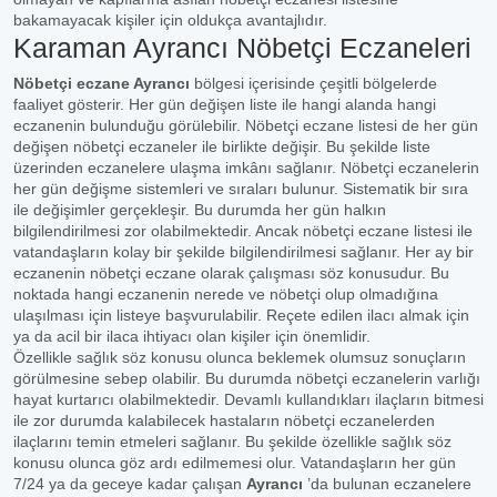
bakamayacak kişiler için oldukça avantajlıdır.
Karaman Ayrancı Nöbetçi Eczaneleri
Nöbetçi eczane Ayrancı
bölgesi içerisinde çeşitli bölgelerde
faaliyet gösterir. Her gün değişen liste ile hangi alanda hangi
eczanenin bulunduğu görülebilir. Nöbetçi eczane listesi de her gün
değişen nöbetçi eczaneler ile birlikte değişir. Bu şekilde liste
üzerinden eczanelere ulaşma imkânı sağlanır. Nöbetçi eczanelerin
her gün değişme sistemleri ve sıraları bulunur. Sistematik bir sıra
ile değişimler gerçekleşir. Bu durumda her gün halkın
bilgilendirilmesi zor olabilmektedir. Ancak nöbetçi eczane listesi ile
vatandaşların kolay bir şekilde bilgilendirilmesi sağlanır. Her ay bir
eczanenin nöbetçi eczane olarak çalışması söz konusudur. Bu
noktada hangi eczanenin nerede ve nöbetçi olup olmadığına
ulaşılması için listeye başvurulabilir. Reçete edilen ilacı almak için
ya da acil bir ilaca ihtiyacı olan kişiler için önemlidir.
Özellikle sağlık söz konusu olunca beklemek olumsuz sonuçların
görülmesine sebep olabilir. Bu durumda nöbetçi eczanelerin varlığı
hayat kurtarıcı olabilmektedir. Devamlı kullandıkları ilaçların bitmesi
ile zor durumda kalabilecek hastaların nöbetçi eczanelerden
ilaçlarını temin etmeleri sağlanır. Bu şekilde özellikle sağlık söz
konusu olunca göz ardı edilmemesi olur. Vatandaşların her gün
7/24 ya da geceye kadar çalışan
Ayrancı
’da bulunan eczanelere