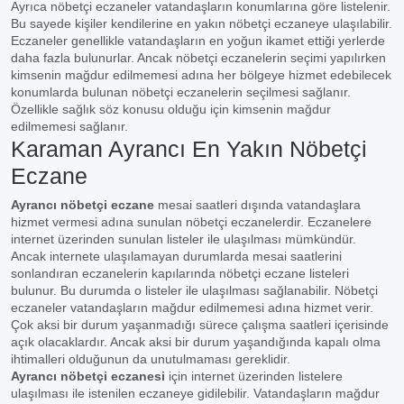
Ayrıca nöbetçi eczaneler vatandaşların konumlarına göre listelenir.
Bu sayede kişiler kendilerine en yakın nöbetçi eczaneye ulaşılabilir.
Eczaneler genellikle vatandaşların en yoğun ikamet ettiği yerlerde
daha fazla bulunurlar. Ancak nöbetçi eczanelerin seçimi yapılırken
kimsenin mağdur edilmemesi adına her bölgeye hizmet edebilecek
konumlarda bulunan nöbetçi eczanelerin seçilmesi sağlanır.
Özellikle sağlık söz konusu olduğu için kimsenin mağdur
edilmemesi sağlanır.
Karaman Ayrancı En Yakın Nöbetçi
Eczane
Ayrancı nöbetçi eczane
mesai saatleri dışında vatandaşlara
hizmet vermesi adına sunulan nöbetçi eczanelerdir. Eczanelere
internet üzerinden sunulan listeler ile ulaşılması mümkündür.
Ancak internete ulaşılamayan durumlarda mesai saatlerini
sonlandıran eczanelerin kapılarında nöbetçi eczane listeleri
bulunur. Bu durumda o listeler ile ulaşılması sağlanabilir. Nöbetçi
eczaneler vatandaşların mağdur edilmemesi adına hizmet verir.
Çok aksi bir durum yaşanmadığı sürece çalışma saatleri içerisinde
açık olacaklardır. Ancak aksi bir durum yaşandığında kapalı olma
ihtimalleri olduğunun da unutulmaması gereklidir.
Ayrancı nöbetçi eczanesi
için internet üzerinden listelere
ulaşılması ile istenilen eczaneye gidilebilir. Vatandaşların mağdur