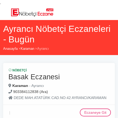
,
Ayrancı Nöbetçi Eczaneleri
- Bugün
Anasayfa
Karaman
Ayrancı
NÖBETÇI
Basak Eczanesi
Karaman
- Ayrancı
903384112838 (Ara)
DEDE MAH.ATATÜRK CAD.NO:42 AYRANCI/KARAMAN
Eczaneye Git