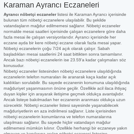
Karaman Ayrancı Eczaneleri
Ayrancı nöbetçi eczaneler
listesi ile Karaman Ayrancı içerisinde
bulunan tüm nöbetçi eczanelere ulaşılabilir. Bu şekilde
vatandaşların mağdur edilmemesi sağlanır. Nöbetçi eczaneler
normalde mesai saatleri içerisinde çalışan eczanelere göre daha
fazla mesai ile çalışan versiyonlarıdır. Ayrancı içerisinde her
eczane ayda bir kere nöbetçi eczane olarak fazla mesai yapar.
Nöbetçi eczanelerin çoğu 7/24 açık olarak çalışır. Sabah
başladıkları mesai saatlerini 24 saat bittikten sonra tamamlanır.
Ancak bazı nöbetçi eczanelerin ise 23.59’a kadar çalışmaları söz
konusudur.
Nöbetçi eczaneler listesinden nöbetçi eczanelere ulaşıldığında
eczanelerin telefon numaraları ile aranarak kaça kadar açık
kaldıkları sorulabilir. Bu sayede eczanenin konumuna ulaşıldığında
mağduriyet yaşanmasının önüne geçilir. Özellikle acil ilaca ihtiyaç
duyan kişiler için arayarak iletişime geçmek oldukça avantajlıdır.
Ancak listeye bakılmadan her eczanenin aranması oldukça uzun
sürecektir. Nöbetçi eczaneler listesi sayesinde yaşanabilecek
mağduriyetlerin en aza indirilmesi sağlanır. Liste içerisinden
nöbetçi eczanelerin konumlarına ve telefon numaralarına
ulaşılması sağlanır. Bu sayede hiçbir vatandaşın mağdur
edilmemesi mümkün kılınır. Özellikle herhangi bir eczaneye yakın
olmayan ve kapılarına asılan nöbetçi eczanesi listesine