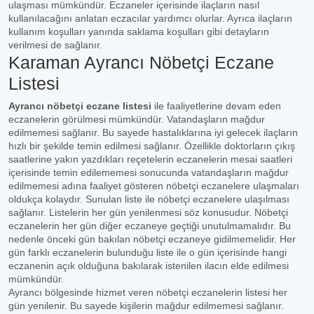
ulaşması mümkündür. Eczaneler içerisinde ilaçların nasıl
kullanılacağını anlatan eczacılar yardımcı olurlar. Ayrıca ilaçların
kullanım koşulları yanında saklama koşulları gibi detayların
verilmesi de sağlanır.
Karaman Ayrancı Nöbetçi Eczane
Listesi
Ayrancı nöbetçi eczane listesi
ile faaliyetlerine devam eden
eczanelerin görülmesi mümkündür. Vatandaşların mağdur
edilmemesi sağlanır. Bu sayede hastalıklarına iyi gelecek ilaçların
hızlı bir şekilde temin edilmesi sağlanır. Özellikle doktorların çıkış
saatlerine yakın yazdıkları reçetelerin eczanelerin mesai saatleri
içerisinde temin edilememesi sonucunda vatandaşların mağdur
edilmemesi adına faaliyet gösteren nöbetçi eczanelere ulaşmaları
oldukça kolaydır. Sunulan liste ile nöbetçi eczanelere ulaşılması
sağlanır. Listelerin her gün yenilenmesi söz konusudur. Nöbetçi
eczanelerin her gün diğer eczaneye geçtiği unutulmamalıdır. Bu
nedenle önceki gün bakılan nöbetçi eczaneye gidilmemelidir. Her
gün farklı eczanelerin bulunduğu liste ile o gün içerisinde hangi
eczanenin açık olduğuna bakılarak istenilen ilacın elde edilmesi
mümkündür.
Ayrancı bölgesinde hizmet veren nöbetçi eczanelerin listesi her
gün yenilenir. Bu sayede kişilerin mağdur edilmemesi sağlanır.