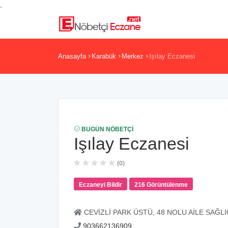
,
Anasayfa
Karabük
Merkez
Işılay Eczanesi
BUGÜN NÖBETÇI
Işılay Eczanesi
(0)
Eczaneyi Bildir
216 Görüntülenme
CEVİZLİ PARK ÜSTÜ, 48 NOLU AİLE SAĞLI
903662136909