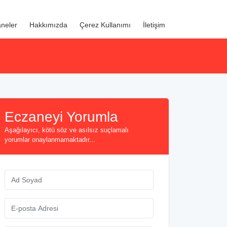
neler
Hakkımızda
Çerez Kullanımı
İletişim
Eczaneyi Yorumla
Aşağılayıcı, kötü söz ve asılsız suçlamalı
yorumlar onaylanmamaktadır...