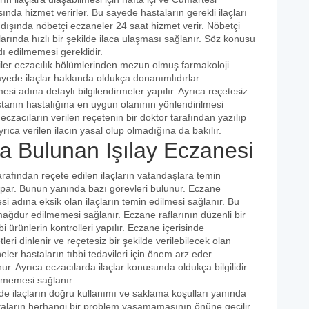
ında hizmet verirler. Bu sayede hastaların gerekli ilaçları
 dışında nöbetçi eczaneler 24 saat hizmet verir. Nöbetçi
açlarında hızlı bir şekilde ilaca ulaşması sağlanır. Söz konusu
dı edilmemesi gereklidir.
iler eczacılık bölümlerinden mezun olmuş farmakoloji
 sayede ilaçlar hakkında oldukça donanımlıdırlar.
esi adına detaylı bilgilendirmeler yapılır. Ayrıca reçetesiz
hastanın hastalığına en uygun olanının yönlendirilmesi
eczacıların verilen reçetenin bir doktor tarafından yazılıp
rıca verilen ilacın yasal olup olmadığına da bakılır.
 Bulunan Işılay Eczanesi
arafından reçete edilen ilaçların vatandaşlara temin
yapar. Bunun yanında bazı görevleri bulunur. Eczane
i adına eksik olan ilaçların temin edilmesi sağlanır. Bu
e mağdur edilmemesi sağlanır. Eczane raflarının düzenli bir
i ürünlerin kontrolleri yapılır. Eczane içerisinde
tleri dinlenir ve reçetesiz bir şekilde verilebilecek olan
eler hastaların tıbbi tedavileri için önem arz eder.
nur. Ayrıca eczacılarda ilaçlar konusunda oldukça bilgilidir.
lmemesi sağlanır.
nde ilaçların doğru kullanımı ve saklama koşulları yanında
astaların herhangi bir problem yaşamamasının önüne geçilir.