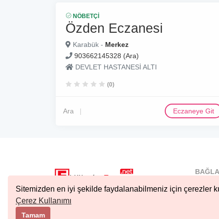
NÖBETÇI
Özden Eczanesi
Karabük -
Merkez
903662145328 (Ara)
DEVLET HASTANESİ ALTI
(0)
Ara
Eczaneye Git
BAĞLA
İstanbu
Sitemizden en iyi şekilde faydalanabilmeniz için çerezler ku
Nöbetçi.
Çerez Kullanımı
Copyright © 2023 Tüm Hakları Saklıdır.
Ankara 
Tamam
Kıbrıs N