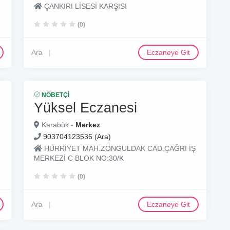
ÇANKIRI LİSESİ KARŞISI
(0)
Ara
Eczaneye Git
NÖBETÇI
Yüksel Eczanesi
Karabük -
Merkez
903704123536 (Ara)
HÜRRİYET MAH.ZONGULDAK CAD.ÇAĞRI İŞ
MERKEZİ C BLOK NO:30/K
(0)
Ara
Eczaneye Git