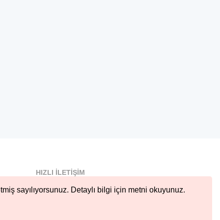
HIZLI İLETIŞIM
info@nobetcieczane.net
tmiş sayılıyorsunuz. Detaylı bilgi için metni okuyunuz.
BIZI TAKIP EDIN