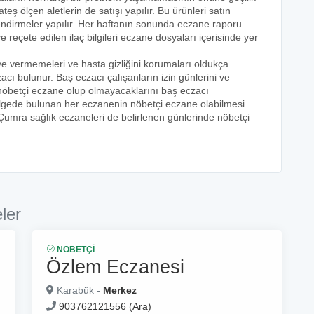
teş ölçen aletlerin de satışı yapılır. Bu ürünleri satın
lendirmeler yapılır. Her haftanın sonunda eczane raporu
ve reçete edilen ilaç bilgileri eczane dosyaları içerisinde yer
eye vermemeleri ve hasta gizliğini korumaları oldukça
acı bulunur. Baş eczacı çalışanların izin günlerini ve
k nöbetçi eczane olup olmayacaklarını baş eczacı
bölgede bulunan her eczanenin nöbetçi eczane olabilmesi
 Çumra sağlık eczaneleri de belirlenen günlerinde nöbetçi
ler
NÖBETÇI
Özlem Eczanesi
Karabük -
Merkez
903762121556 (Ara)