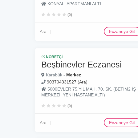
KONYALI APARTMANI ALTI
(0)
Ara
Eczaneye Git
NÖBETÇI
Beşbinevler Eczanesi
Karabük -
Merkez
903704331527 (Ara)
5000EVLER 75.YIL MAH. 70. SK. (BETİM2 İŞ
MERKEZİ, YENİ HASTANE ALTI)
(0)
Ara
Eczaneye Git