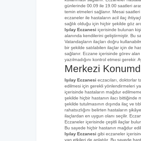
günlerinde 00.09 ile 19.00 saatleri aras
temin etmeleri sağlanır. Mesai saatleri
eczaneler ile hastaların acil ilaç ihtiy
sağlık olduğu için hiçbir şekilde göz ar
Işılay Eczanesi
içerisinde bulunan kiş
alanında kendilerini geliştirmiştir. Bu
Vatandaşların ilaçları doğru kullanabilm
bir şekilde satılabilen ilaçlar için de 
sağlanır. Eczane içerisinde görev alan 
yazılmadığını kontrol etmesi gerekir. Ay
Merkezi Konumda
Işılay Eczanesi
eczacıları, doktorlar t
edilmesi için gerekli yönlendirmeleri 
içerisinde hastaların mağdur edilmemes
şekilde hiçbir hastanın ilacı bittiğind
şekilde tutulmasının dışında ilaç ve tıbb
rahatsızlığını belirten hastaların şikâye
ilaçlardan en uygun olanı seçilir. Eczan
Eczaneler içerisinde çeşitli ilaçlar bulu
Bu sayede hiçbir hastanın mağdur edi
Işılay Eczanesi
gibi eczaneler içerisi
yan etkileri de anlatılır. Bu sayede h