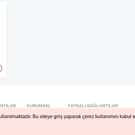
NTILAR
KURUMSAL
FAYDALI BAĞLANTILAR
l
Blog
llanılmaktadır. Bu siteye giriş yaparak çerez kullanımını kabul e
..
Hakkımızda
Nöbetçi...
Çerez Kullanımı
öbetçi...