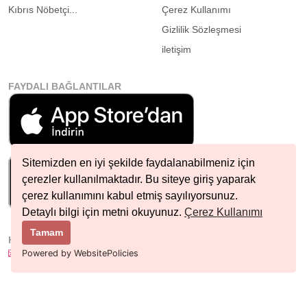
Kıbrıs Nöbetçi...
Çerez Kullanımı
Gizlilik Sözleşmesi
iletişim
FAYDALI BAĞLANTILAR
Sitemizden en iyi şekilde faydalanabilmeniz için
çerezler kullanılmaktadır. Bu siteye giriş yaparak
çerez kullanımını kabul etmiş sayılıyorsunuz.
Detaylı bilgi için metni okuyunuz.
Çerez Kullanımı
Tamam
HIZLI İLETIŞIM
info@nobetcieczane.net
Powered by WebsitePolicies
BIZI TAKIP EDIN