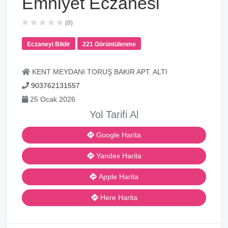
Emniyet Eczanesi
(0)
Eczaneyi Bildir
221 Görüntülenme
KENT MEYDANI TORUŞ BAKIR APT. ALTI
903762131557
25 Ocak 2026
Yol Tarifi Al
Google Harita
Yandex Harita
Apple Harita
Here Harita