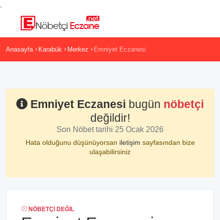
,
Anasayfa
Karabük
Merkez
Emniyet Eczanesi
Emniyet Eczanesi
bugün
nöbetçi
değildir!
Son Nöbet tarihi 25 Ocak 2026
Hata olduğunu düşünüyorsan
iletişim
sayfasından bize
ulaşabilirsiniz
NÖBETÇI DEĞIL