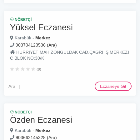
NÖBETÇI
Yüksel Eczanesi
Karabük -
Merkez
903704123536 (Ara)
HÜRRİYET MAH.ZONGULDAK CAD.ÇAĞRI İŞ MERKEZİ
C BLOK NO:30/K
(0)
Ara
Eczaneye Git
NÖBETÇI
Özden Eczanesi
Karabük -
Merkez
903662145328 (Ara)