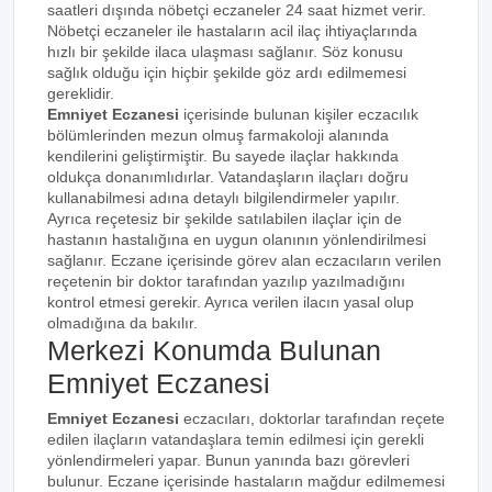
saatleri dışında nöbetçi eczaneler 24 saat hizmet verir.
Nöbetçi eczaneler ile hastaların acil ilaç ihtiyaçlarında
hızlı bir şekilde ilaca ulaşması sağlanır. Söz konusu
sağlık olduğu için hiçbir şekilde göz ardı edilmemesi
gereklidir.
Emniyet Eczanesi
içerisinde bulunan kişiler eczacılık
bölümlerinden mezun olmuş farmakoloji alanında
kendilerini geliştirmiştir. Bu sayede ilaçlar hakkında
oldukça donanımlıdırlar. Vatandaşların ilaçları doğru
kullanabilmesi adına detaylı bilgilendirmeler yapılır.
Ayrıca reçetesiz bir şekilde satılabilen ilaçlar için de
hastanın hastalığına en uygun olanının yönlendirilmesi
sağlanır. Eczane içerisinde görev alan eczacıların verilen
reçetenin bir doktor tarafından yazılıp yazılmadığını
kontrol etmesi gerekir. Ayrıca verilen ilacın yasal olup
olmadığına da bakılır.
Merkezi Konumda Bulunan
Emniyet Eczanesi
Emniyet Eczanesi
eczacıları, doktorlar tarafından reçete
edilen ilaçların vatandaşlara temin edilmesi için gerekli
yönlendirmeleri yapar. Bunun yanında bazı görevleri
bulunur. Eczane içerisinde hastaların mağdur edilmemesi