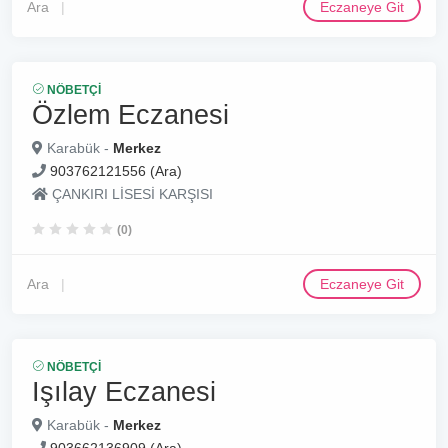
Ara
Eczaneye Git
NÖBETÇI
Özlem Eczanesi
Karabük -
Merkez
903762121556 (Ara)
ÇANKIRI LİSESİ KARŞISI
(0)
Ara
Eczaneye Git
NÖBETÇI
Işılay Eczanesi
Karabük -
Merkez