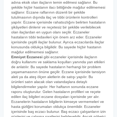
adına eksik olan ilaçların temin edilmesi sağlanır. Bu
şekilde hiçbir hastanın ilacı bittiğinde mağdur edilmemesi
sağlanır. Eczane raflarının düzenli bir şekilde
tutulmasının dışında ilaç ve tıbbi ürünlerin kontrolleri
yapılır. Eczane içerisinde rahatsızlığını belirten hastaların
şikâyetleri dinlenir ve reçetesiz bir şekilde verilebilecek
olan ilaçlardan en uygun olanı seçilir. Eczaneler
hastaların tıbbi tedavileri için önem arz eder. Eczaneler
içerisinde çeşitli ilaçlar bulunur. Ayrıca eczacılarda ilaçlar
konusunda oldukça bilgilidir. Bu sayede hiçbir hastanın
mağdur edilmemesi sağlanır.
Emniyet Eczanesi
gibi eczaneler içerisinde ilaçların
doğru kullanımı ve saklama koşulları yanında yan etkileri
de anlatılır. Bu sayede hastaların herhangi bir problem
yaşamamasının önüne geçilir. Eczane içerisinde tansiyon
aleti ya da ateş ölçen aletlerin de satışı yapılır. Bu
ürünleri satın alacak olan vatandaşlara detaylı
bilgilendirmeler yapılır. Her haftanın sonunda eczane
raporu oluşturulur. Gelen hastaların profilleri ve reçete
edilen ilaç bilgileri eczane dosyaları içerisinde yer alır.
Eczanelerin hastaların bilgilerin kimseye vermemeleri ve
hasta gizliğini korumaları oldukça önemlidir. Eczaneler
içerisinde baş eczacı bulunur. Baş eczacı çalışanların izin
günlerini ve çalışma saatlerini belirleyebilir. Ancak nöbetçi