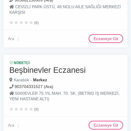
903662136909 (Ara)
CEVİZLİ PARK ÜSTÜ, 48 NOLU AİLE SAĞLIĞI MERKEZİ
KARŞISI
(0)
Ara
Eczaneye Git
NÖBETÇI
Beşbinevler Eczanesi
Karabük -
Merkez
903704331527 (Ara)
5000EVLER 75.YIL MAH. 70. SK. (BETİM2 İŞ MERKEZİ,
YENİ HASTANE ALTI)
(0)
Ara
Eczaneye Git