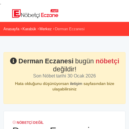
,
Anasayfa
Karabük
Merkez
Derman Eczanesi
Derman Eczanesi
bugün
nöbetçi
değildir!
Son Nöbet tarihi 30 Ocak 2026
Hata olduğunu düşünüyorsan
iletişim
sayfasından bize
ulaşabilirsiniz
NÖBETÇI DEĞIL