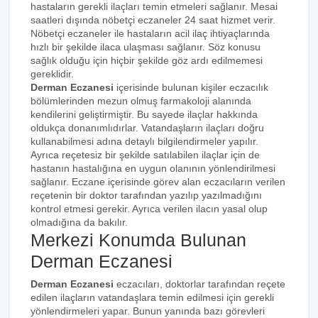
hastaların gerekli ilaçları temin etmeleri sağlanır. Mesai
saatleri dışında nöbetçi eczaneler 24 saat hizmet verir.
Nöbetçi eczaneler ile hastaların acil ilaç ihtiyaçlarında
hızlı bir şekilde ilaca ulaşması sağlanır. Söz konusu
sağlık olduğu için hiçbir şekilde göz ardı edilmemesi
gereklidir.
Derman Eczanesi
içerisinde bulunan kişiler eczacılık
bölümlerinden mezun olmuş farmakoloji alanında
kendilerini geliştirmiştir. Bu sayede ilaçlar hakkında
oldukça donanımlıdırlar. Vatandaşların ilaçları doğru
kullanabilmesi adına detaylı bilgilendirmeler yapılır.
Ayrıca reçetesiz bir şekilde satılabilen ilaçlar için de
hastanın hastalığına en uygun olanının yönlendirilmesi
sağlanır. Eczane içerisinde görev alan eczacıların verilen
reçetenin bir doktor tarafından yazılıp yazılmadığını
kontrol etmesi gerekir. Ayrıca verilen ilacın yasal olup
olmadığına da bakılır.
Merkezi Konumda Bulunan
Derman Eczanesi
Derman Eczanesi
eczacıları, doktorlar tarafından reçete
edilen ilaçların vatandaşlara temin edilmesi için gerekli
yönlendirmeleri yapar. Bunun yanında bazı görevleri