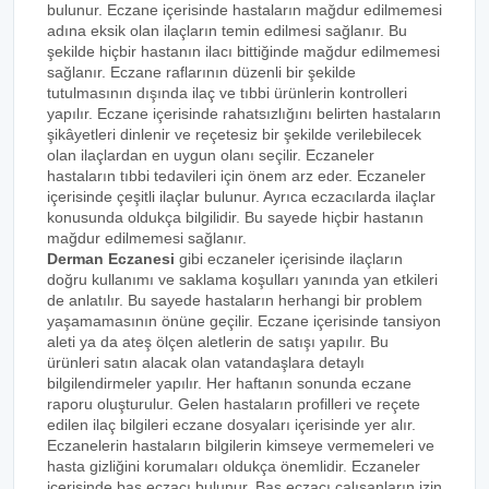
bulunur. Eczane içerisinde hastaların mağdur edilmemesi
adına eksik olan ilaçların temin edilmesi sağlanır. Bu
şekilde hiçbir hastanın ilacı bittiğinde mağdur edilmemesi
sağlanır. Eczane raflarının düzenli bir şekilde
tutulmasının dışında ilaç ve tıbbi ürünlerin kontrolleri
yapılır. Eczane içerisinde rahatsızlığını belirten hastaların
şikâyetleri dinlenir ve reçetesiz bir şekilde verilebilecek
olan ilaçlardan en uygun olanı seçilir. Eczaneler
hastaların tıbbi tedavileri için önem arz eder. Eczaneler
içerisinde çeşitli ilaçlar bulunur. Ayrıca eczacılarda ilaçlar
konusunda oldukça bilgilidir. Bu sayede hiçbir hastanın
mağdur edilmemesi sağlanır.
Derman Eczanesi
gibi eczaneler içerisinde ilaçların
doğru kullanımı ve saklama koşulları yanında yan etkileri
de anlatılır. Bu sayede hastaların herhangi bir problem
yaşamamasının önüne geçilir. Eczane içerisinde tansiyon
aleti ya da ateş ölçen aletlerin de satışı yapılır. Bu
ürünleri satın alacak olan vatandaşlara detaylı
bilgilendirmeler yapılır. Her haftanın sonunda eczane
raporu oluşturulur. Gelen hastaların profilleri ve reçete
edilen ilaç bilgileri eczane dosyaları içerisinde yer alır.
Eczanelerin hastaların bilgilerin kimseye vermemeleri ve
hasta gizliğini korumaları oldukça önemlidir. Eczaneler
içerisinde baş eczacı bulunur. Baş eczacı çalışanların izin