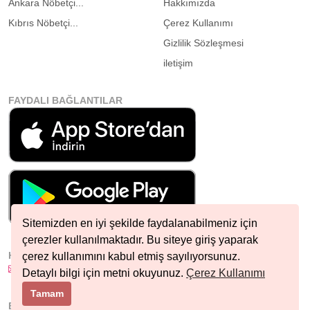
Ankara Nöbetçi...
Hakkımızda
Kıbrıs Nöbetçi...
Çerez Kullanımı
Gizlilik Sözleşmesi
iletişim
FAYDALI BAĞLANTILAR
Sitemizden en iyi şekilde faydalanabilmeniz için
çerezler kullanılmaktadır. Bu siteye giriş yaparak
HIZLI İLETIŞIM
çerez kullanımını kabul etmiş sayılıyorsunuz.
info@nobetcieczane.net
Detaylı bilgi için metni okuyunuz.
Çerez Kullanımı
Tamam
BIZI TAKIP EDIN