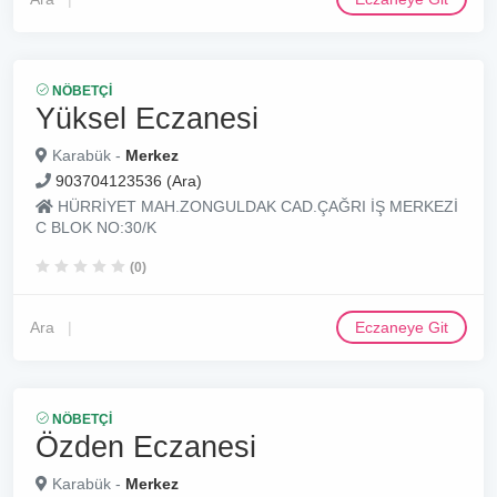
NÖBETÇI
Yüksel Eczanesi
Karabük -
Merkez
903704123536 (Ara)
HÜRRİYET MAH.ZONGULDAK CAD.ÇAĞRI İŞ MERKEZİ
C BLOK NO:30/K
(0)
Ara
Eczaneye Git
NÖBETÇI
Özden Eczanesi
Karabük -
Merkez