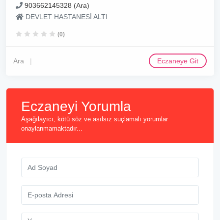
903662145328 (Ara)
DEVLET HASTANESİ ALTI
(0)
Ara
Eczaneye Git
Eczaneyi Yorumla
Aşağılayıcı, kötü söz ve asılsız suçlamalı yorumlar
onaylanmamaktadır...