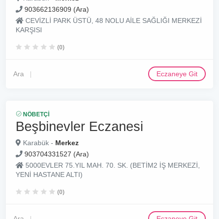
903662136909 (Ara)
CEVİZLİ PARK ÜSTÜ, 48 NOLU AİLE SAĞLIĞI MERKEZİ
KARŞISI
(0)
Ara
Eczaneye Git
NÖBETÇI
Beşbinevler Eczanesi
Karabük -
Merkez
903704331527 (Ara)
5000EVLER 75.YIL MAH. 70. SK. (BETİM2 İŞ MERKEZİ,
YENİ HASTANE ALTI)
(0)
Ara
Eczaneye Git