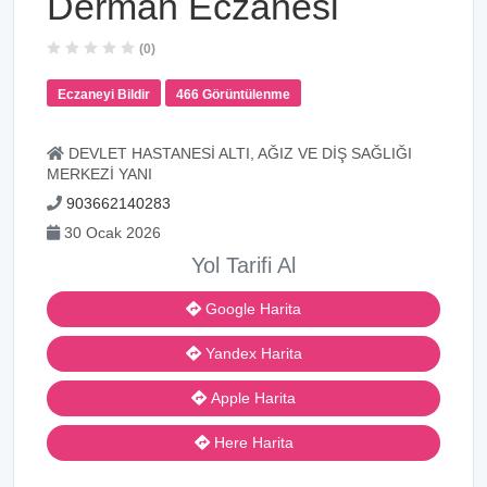
Derman Eczanesi
(0)
Eczaneyi Bildir
466 Görüntülenme
DEVLET HASTANESİ ALTI, AĞIZ VE DİŞ SAĞLIĞI
MERKEZİ YANI
903662140283
30 Ocak 2026
Yol Tarifi Al
Google Harita
Yandex Harita
Apple Harita
Here Harita