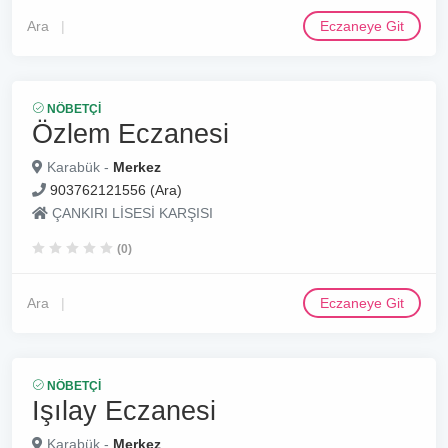
Ara
Eczaneye Git
NÖBETÇI
Özlem Eczanesi
Karabük -
Merkez
903762121556 (Ara)
ÇANKIRI LİSESİ KARŞISI
(0)
Ara
Eczaneye Git
NÖBETÇI
Işılay Eczanesi
Karabük -
Merkez