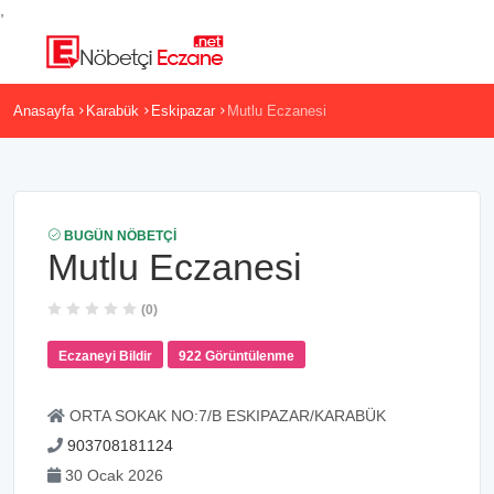
,
Anasayfa
Karabük
Eskipazar
Mutlu Eczanesi
BUGÜN NÖBETÇI
Mutlu Eczanesi
(0)
Eczaneyi Bildir
922 Görüntülenme
ORTA SOKAK NO:7/B ESKIPAZAR/KARABÜK
903708181124
30 Ocak 2026