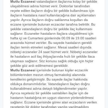
Mutlu Eczanesi
vatandaşların ilaçlarına kolay bir şekilde
ulaşabilmesi adına hizmet verir. Doktorlar tarafından
reçete edilen ilaçların doğru bir şekilde kullanılması için
ilaçların hastalara nasıl kullanılacağına dair açıklamaları
yapılır. Ayrıca ilaçların doğru saklanma koşulları da
eczane içerisinde bulunan eczacılar tarafına belirtilir. Bu
şekilde vatandaşların doğru bir şekilde ilaç kullanması
sağlanır. Eczaneler hastaların ilaçlara ulaşabilmesi için
hafta içi ve Cumartesi günlerinde 00.09 ile 19.00 saatleri
arasında hizmet verirler. Bu sayede hastaların gerekli
ilaçları temin etmeleri sağlanır. Mesai saatleri dışında
nöbetçi eczaneler 24 saat hizmet verir. Nöbetçi eczaneler
ile hastaların acil ilaç ihtiyaçlarında hızlı bir şekilde ilaca
ulaşması sağlanır. Söz konusu sağlık olduğu için hiçbir
şekilde göz ardı edilmemesi gereklidir.
Mutlu Eczanesi
içerisinde bulunan kişiler eczacılık
bölümlerinden mezun olmuş farmakoloji alanında
kendilerini geliştirmiştir. Bu sayede ilaçlar hakkında
oldukça donanımlıdırlar. Vatandaşların ilaçları doğru
kullanabilmesi adına detaylı bilgilendirmeler yapılır.
Ayrıca reçetesiz bir şekilde satılabilen ilaçlar için de
hastanın hastalığına en uygun olanının yönlendirilmesi
sağlanır. Eczane içerisinde görev alan eczacıların verilen
reçetenin bir doktor tarafından yazılıp yazılmadığını