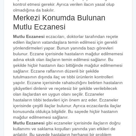
kontrol etmesi gerekir. Ayrıca verilen ilacın yasal olup
olmadığına da bakılır.
Merkezi Konumda Bulunan
Mutlu Eczanesi
Mutlu Eczanesi
eczacıları, doktorlar tarafından reçete
edilen ilaçların vatandaşlara temin edilmesi için gerekli
yönlendirmeleri yapar. Bunun yanında bazı görevleri
bulunur. Eczane içerisinde hastaların mağdur edilmemesi
adına eksik olan ilaçların temin edilmesi sağlanır. Bu
şekilde hiçbir hastanın ilacı bittiğinde mağdur edilmemesi
sağlanır. Eczane raflarının düzenli bir şekilde
tutulmasının dışında ilaç ve tıbbi ürünlerin kontrolleri
yapılır. Eczane içerisinde rahatsızlığını belirten hastaların
şikâyetleri dinlenir ve reçetesiz bir şekilde verilebilecek
olan ilaçlardan en uygun olanı seçilir. Eczaneler
hastaların tıbbi tedavileri için önem arz eder. Eczaneler
içerisinde çeşitli ilaçlar bulunur. Ayrıca eczacılarda ilaçlar
konusunda oldukça bilgilidir. Bu sayede hiçbir hastanın
mağdur edilmemesi sağlanır.
Mutlu Eczanesi
gibi eczaneler içerisinde ilaçların doğru
kullanımı ve saklama koşulları yanında yan etkileri de
anlatılır. Bu sayede hastaların herhangi bir problem