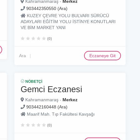
Kahramanmaraş -
Merkez
903442350550 (Ara)
KUZEY ÇEVRE YOLU BULVARI SÜRÜCÜ
ADAYLARI EĞİTİM YOLU İSTİNYE KONUTLARI
VE BİM MARKET YANI
(0)
Ara
Eczaneye Git
NÖBETÇI
Gemci Eczanesi
Kahramanmaraş -
Merkez
903442160448 (Ara)
Maarif Mah. Tıp Fakültesi Kavşağı
(0)