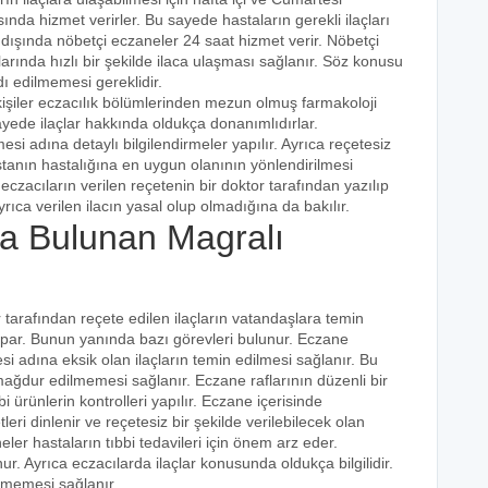
ında hizmet verirler. Bu sayede hastaların gerekli ilaçları
 dışında nöbetçi eczaneler 24 saat hizmet verir. Nöbetçi
açlarında hızlı bir şekilde ilaca ulaşması sağlanır. Söz konusu
dı edilmemesi gereklidir.
kişiler eczacılık bölümlerinden mezun olmuş farmakoloji
 sayede ilaçlar hakkında oldukça donanımlıdırlar.
esi adına detaylı bilgilendirmeler yapılır. Ayrıca reçetesiz
hastanın hastalığına en uygun olanının yönlendirilmesi
eczacıların verilen reçetenin bir doktor tarafından yazılıp
rıca verilen ilacın yasal olup olmadığına da bakılır.
a Bulunan Magralı
r tarafından reçete edilen ilaçların vatandaşlara temin
yapar. Bunun yanında bazı görevleri bulunur. Eczane
i adına eksik olan ilaçların temin edilmesi sağlanır. Bu
e mağdur edilmemesi sağlanır. Eczane raflarının düzenli bir
i ürünlerin kontrolleri yapılır. Eczane içerisinde
tleri dinlenir ve reçetesiz bir şekilde verilebilecek olan
eler hastaların tıbbi tedavileri için önem arz eder.
nur. Ayrıca eczacılarda ilaçlar konusunda oldukça bilgilidir.
lmemesi sağlanır.