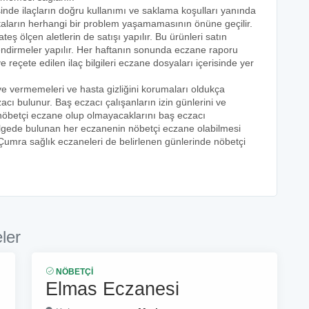
sinde ilaçların doğru kullanımı ve saklama koşulları yanında
astaların herhangi bir problem yaşamamasının önüne geçilir.
teş ölçen aletlerin de satışı yapılır. Bu ürünleri satın
lendirmeler yapılır. Her haftanın sonunda eczane raporu
ve reçete edilen ilaç bilgileri eczane dosyaları içerisinde yer
eye vermemeleri ve hasta gizliğini korumaları oldukça
acı bulunur. Baş eczacı çalışanların izin günlerini ve
k nöbetçi eczane olup olmayacaklarını baş eczacı
bölgede bulunan her eczanenin nöbetçi eczane olabilmesi
 Çumra sağlık eczaneleri de belirlenen günlerinde nöbetçi
ler
NÖBETÇI
Elmas Eczanesi