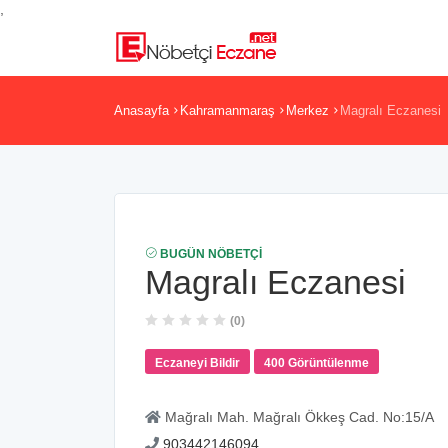
,
Anasayfa
Kahramanmaraş
Merkez
Magralı Eczanesi
BUGÜN NÖBETÇI
Magralı Eczanesi
(0)
Eczaneyi Bildir
400 Görüntülenme
Mağralı Mah. Mağralı Ökkeş Cad. No:15/A
903442146094