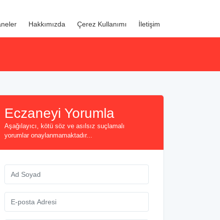
neler
Hakkımızda
Çerez Kullanımı
İletişim
Eczaneyi Yorumla
Aşağılayıcı, kötü söz ve asılsız suçlamalı
yorumlar onaylanmamaktadır...