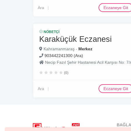
Ara
Eczaneye Git
NÖBETÇI
Karaküçük Eczanesi
Kahramanmaraş -
Merkez
903442241300 (Ara)
Necip Fazıl Şehir Hastanesi Acil Karşısı No: 7/
(0)
Ara
Eczaneye Git
BAĞLA
İstanbu