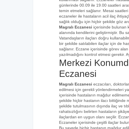
günlerinde 00.09 ile 19.00 saatleri aras
temin etmeleri sağlanır. Mesai saatleri
eczaneler ile hastaların acil ilaç ihtiy
sağlık olduğu için hiçbir şekilde göz ar
Magralı Eczanesi
içerisinde bulunan 
alanında kendilerini geliştirmiştir. Bu
Vatandaşların ilaçları doğru kullanabilm
bir şekilde satılabilen ilaçlar için de 
sağlanır. Eczane içerisinde görev alan 
yazılmadığını kontrol etmesi gerekir. Ay
Merkezi Konumd
Eczanesi
Magralı Eczanesi
eczacıları, doktorla
edilmesi için gerekli yönlendirmeleri 
içerisinde hastaların mağdur edilmemes
şekilde hiçbir hastanın ilacı bittiğind
şekilde tutulmasının dışında ilaç ve tıbb
rahatsızlığını belirten hastaların şikâye
ilaçlardan en uygun olanı seçilir. Eczan
Eczaneler içerisinde çeşitli ilaçlar bulu
Bu sayede hiçbir hastanın mağdur edi