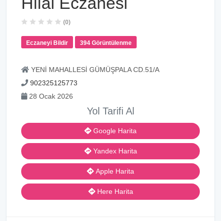
Hilal Eczanesi
(0)
Eczaneyi Bildir
394 Görüntülenme
YENİ MAHALLESİ GÜMÜŞPALA CD.51/A
902325125773
28 Ocak 2026
Yol Tarifi Al
Google Harita
Yandex Harita
Apple Harita
Here Harita