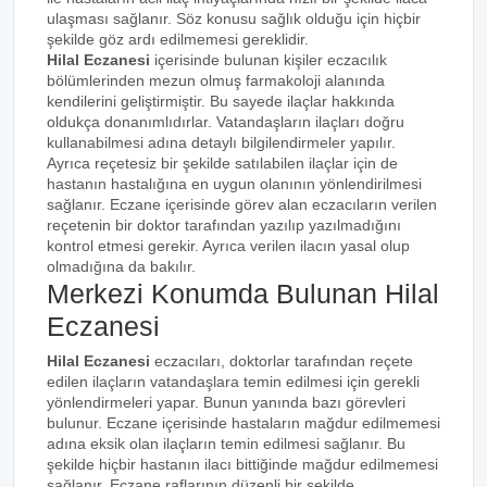
ulaşması sağlanır. Söz konusu sağlık olduğu için hiçbir
şekilde göz ardı edilmemesi gereklidir.
Hilal Eczanesi
içerisinde bulunan kişiler eczacılık
bölümlerinden mezun olmuş farmakoloji alanında
kendilerini geliştirmiştir. Bu sayede ilaçlar hakkında
oldukça donanımlıdırlar. Vatandaşların ilaçları doğru
kullanabilmesi adına detaylı bilgilendirmeler yapılır.
Ayrıca reçetesiz bir şekilde satılabilen ilaçlar için de
hastanın hastalığına en uygun olanının yönlendirilmesi
sağlanır. Eczane içerisinde görev alan eczacıların verilen
reçetenin bir doktor tarafından yazılıp yazılmadığını
kontrol etmesi gerekir. Ayrıca verilen ilacın yasal olup
olmadığına da bakılır.
Merkezi Konumda Bulunan Hilal
Eczanesi
Hilal Eczanesi
eczacıları, doktorlar tarafından reçete
edilen ilaçların vatandaşlara temin edilmesi için gerekli
yönlendirmeleri yapar. Bunun yanında bazı görevleri
bulunur. Eczane içerisinde hastaların mağdur edilmemesi
adına eksik olan ilaçların temin edilmesi sağlanır. Bu
şekilde hiçbir hastanın ilacı bittiğinde mağdur edilmemesi
sağlanır. Eczane raflarının düzenli bir şekilde