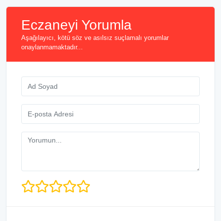
Eczaneyi Yorumla
Aşağılayıcı, kötü söz ve asılsız suçlamalı yorumlar
onaylanmamaktadır...