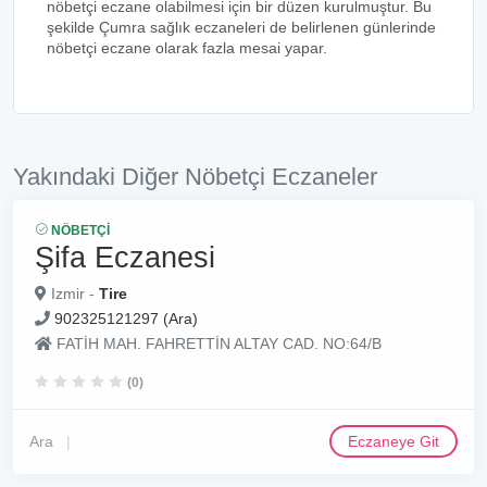
nöbetçi eczane olabilmesi için bir düzen kurulmuştur. Bu
şekilde Çumra sağlık eczaneleri de belirlenen günlerinde
nöbetçi eczane olarak fazla mesai yapar.
Yakındaki Diğer Nöbetçi Eczaneler
NÖBETÇI
Şifa Eczanesi
Izmir -
Tire
902325121297 (Ara)
FATİH MAH. FAHRETTİN ALTAY CAD. NO:64/B
(0)
Ara
Eczaneye Git