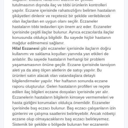
tutulmasının dışında ilaç ve tıbbi ürünlerin kontrolleri
yapılır. Eczane içerisinde rahatsızlığını belirten hastaların
şikâyetleri dinlenir ve reçetesiz bir şekilde verilebilecek
olan ilaçlardan en uygun olanı seçilir. Eczaneler
hastaların tıbbi tedavileri için önem arz eder. Eczaneler
içerisinde çeşitli ilaçlar bulunur. Ayrıca eczacılarda ilaçlar
konusunda oldukça bilgilidir. Bu sayede hiçbir hastanın
mağdur edilmemesi sağlanır.
Hilal Eczanesi
gibi eczaneler içerisinde ilaçların doğru
kullanımı ve saklama koşulları yanında yan etkileri de
anlatılır. Bu sayede hastaların herhangi bir problem
yaşamamasının önüne geçilir. Eczane içerisinde tansiyon
aleti ya da ateş ölçen aletlerin de satışı yapılır. Bu
ürünleri satın alacak olan vatandaşlara detaylı
bilgilendirmeler yapılır. Her haftanın sonunda eczane
raporu oluşturulur. Gelen hastaların profilleri ve reçete
edilen ilaç bilgileri eczane dosyaları içerisinde yer alır.
Eczanelerin hastaların bilgilerin kimseye vermemeleri ve
hasta gizliğini korumaları oldukça önemlidir. Eczaneler
içerisinde baş eczacı bulunur. Baş eczacı çalışanların izin
günlerini ve çalışma saatlerini belirleyebilir. Ancak nöbetçi
eczane olup olmayacaklarını baş eczacı belirleyemez.
Sistemik bir şekilde o bölgede bulunan her eczanenin