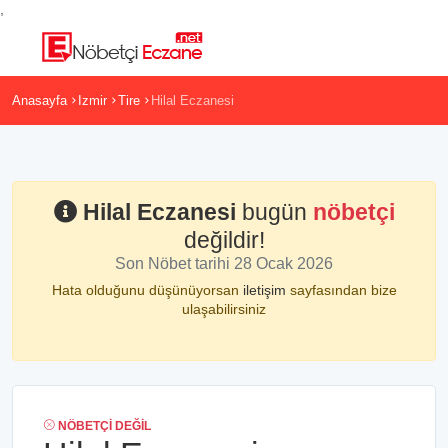
,
Anasayfa
Izmir
Tire
Hilal Eczanesi
Hilal Eczanesi
bugün
nöbetçi
değildir!
Son Nöbet tarihi 28 Ocak 2026
Hata olduğunu düşünüyorsan
iletişim
sayfasından bize
ulaşabilirsiniz
NÖBETÇI DEĞIL