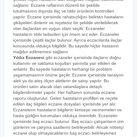
sağlanır. Eczane raflarının düzenli bir şekilde
tutulmasının dışında ilaç ve tıbbi ürünlerin kontrolleri
yapılır. Eczane içerisinde rahatsızlığını belirten hastaların
şikâyetleri dinlenir ve reçetesiz bir şekilde verilebilecek
olan ilaçlardan en uygun olanı seçilir. Eczaneler
hastaların tıbbi tedavileri için önem arz eder. Eczaneler
içerisinde çeşitli ilaçlar bulunur. Ayrıca eczacılarda ilaçlar
konusunda oldukça bilgilidir. Bu sayede hiçbir hastanın
mağdur edilmemesi sağlanır.
Yıldız Eczanesi
gibi eczaneler içerisinde ilaçların doğru
kullanımı ve saklama koşulları yanında yan etkileri de
anlatılır. Bu sayede hastaların herhangi bir problem
yaşamamasının önüne geçilir. Eczane içerisinde tansiyon
aleti ya da ateş ölçen aletlerin de satışı yapılır. Bu
ürünleri satın alacak olan vatandaşlara detaylı
bilgilendirmeler yapılır. Her haftanın sonunda eczane
raporu oluşturulur. Gelen hastaların profilleri ve reçete
edilen ilaç bilgileri eczane dosyaları içerisinde yer alır.
Eczanelerin hastaların bilgilerin kimseye vermemeleri ve
hasta gizliğini korumaları oldukça önemlidir. Eczaneler
içerisinde baş eczacı bulunur. Baş eczacı çalışanların izin
günlerini ve çalışma saatlerini belirleyebilir. Ancak nöbetçi
eczane olup olmayacaklarını baş eczacı belirleyemez.