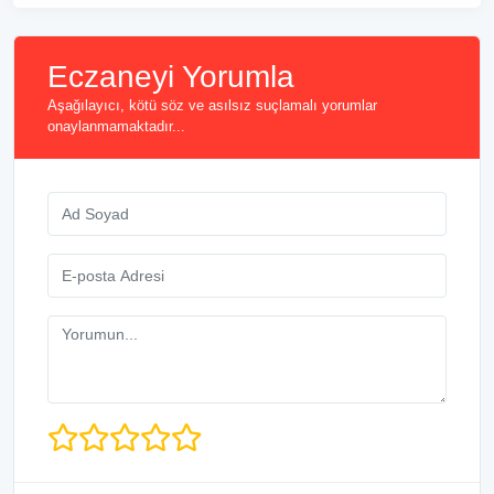
Eczaneyi Yorumla
Aşağılayıcı, kötü söz ve asılsız suçlamalı yorumlar
onaylanmamaktadır...