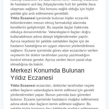
ile hastaların acil ilaç ihtiyaçlarında hızlı bir şekilde ilaca
ulaşması sağlanır. Söz konusu sağlık olduğu için hiçbir
şekilde göz ardı edilmemesi gereklidir.
Yıldız Eczanesi
içerisinde bulunan kişiler eczacılık
bölümlerinden mezun olmuş farmakoloji alanında
kendilerini geliştirmiştir. Bu sayede ilaçlar hakkında
oldukça donanımlıdırlar. Vatandaşların ilaçları doğru
kullanabilmesi adına detaylı bilgilendirmeler yapılır.
Ayrıca reçetesiz bir şekilde satılabilen ilaçlar için de
hastanın hastalığına en uygun olanının yönlendirilmesi
sağlanır. Eczane içerisinde görev alan eczacıların verilen
reçetenin bir doktor tarafından yazılıp yazılmadığını
kontrol etmesi gerekir. Ayrıca verilen ilacın yasal olup
olmadığına da bakılır.
Merkezi Konumda Bulunan
Yıldız Eczanesi
Yıldız Eczanesi
eczacıları, doktorlar tarafından reçete
edilen ilaçların vatandaşlara temin edilmesi için gerekli
yönlendirmeleri yapar. Bunun yanında bazı görevleri
bulunur. Eczane içerisinde hastaların mağdur edilmemesi
adına eksik olan ilaçların temin edilmesi sağlanır. Bu
şekilde hiçbir hastanın ilacı bittiğinde mağdur edilmemesi