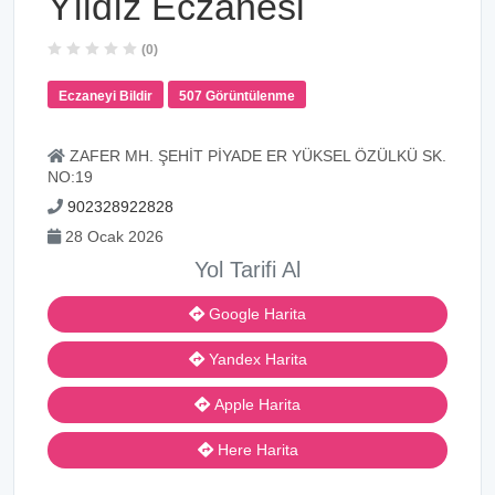
Yıldız Eczanesi
(0)
Eczaneyi Bildir
507 Görüntülenme
ZAFER MH. ŞEHİT PİYADE ER YÜKSEL ÖZÜLKÜ SK.
NO:19
902328922828
28 Ocak 2026
Yol Tarifi Al
Google Harita
Yandex Harita
Apple Harita
Here Harita