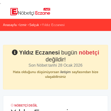
,
Anasayfa
Izmir
Selçuk
Yıldız Eczanesi
Yıldız Eczanesi
bugün
nöbetçi
değildir!
Son Nöbet tarihi 28 Ocak 2026
Hata olduğunu düşünüyorsan
iletişim
sayfasından bize
ulaşabilirsiniz
NÖBETÇI DEĞIL