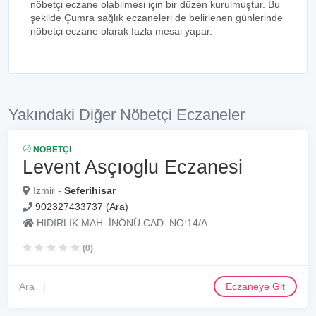
nöbetçi eczane olabilmesi için bir düzen kurulmuştur. Bu
şekilde Çumra sağlık eczaneleri de belirlenen günlerinde
nöbetçi eczane olarak fazla mesai yapar.
Yakındaki Diğer Nöbetçi Eczaneler
NÖBETÇI
Levent Asçıoglu Eczanesi
Izmir -
Seferihisar
902327433737 (Ara)
HIDIRLIK MAH. İNÖNÜ CAD. NO:14/A
(0)
Ara
Eczaneye Git