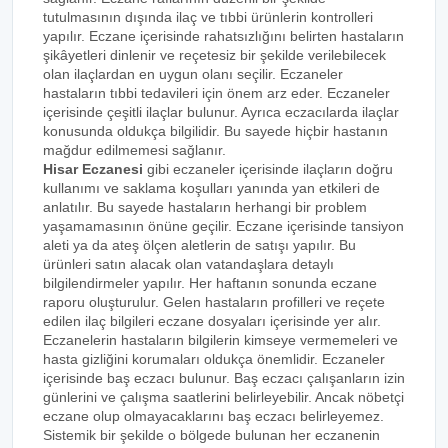
tutulmasının dışında ilaç ve tıbbi ürünlerin kontrolleri
yapılır. Eczane içerisinde rahatsızlığını belirten hastaların
şikâyetleri dinlenir ve reçetesiz bir şekilde verilebilecek
olan ilaçlardan en uygun olanı seçilir. Eczaneler
hastaların tıbbi tedavileri için önem arz eder. Eczaneler
içerisinde çeşitli ilaçlar bulunur. Ayrıca eczacılarda ilaçlar
konusunda oldukça bilgilidir. Bu sayede hiçbir hastanın
mağdur edilmemesi sağlanır.
Hisar Eczanesi
gibi eczaneler içerisinde ilaçların doğru
kullanımı ve saklama koşulları yanında yan etkileri de
anlatılır. Bu sayede hastaların herhangi bir problem
yaşamamasının önüne geçilir. Eczane içerisinde tansiyon
aleti ya da ateş ölçen aletlerin de satışı yapılır. Bu
ürünleri satın alacak olan vatandaşlara detaylı
bilgilendirmeler yapılır. Her haftanın sonunda eczane
raporu oluşturulur. Gelen hastaların profilleri ve reçete
edilen ilaç bilgileri eczane dosyaları içerisinde yer alır.
Eczanelerin hastaların bilgilerin kimseye vermemeleri ve
hasta gizliğini korumaları oldukça önemlidir. Eczaneler
içerisinde baş eczacı bulunur. Baş eczacı çalışanların izin
günlerini ve çalışma saatlerini belirleyebilir. Ancak nöbetçi
eczane olup olmayacaklarını baş eczacı belirleyemez.
Sistemik bir şekilde o bölgede bulunan her eczanenin