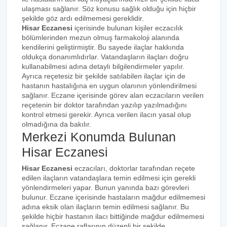
ulaşması sağlanır. Söz konusu sağlık olduğu için hiçbir
şekilde göz ardı edilmemesi gereklidir.
Hisar Eczanesi
içerisinde bulunan kişiler eczacılık
bölümlerinden mezun olmuş farmakoloji alanında
kendilerini geliştirmiştir. Bu sayede ilaçlar hakkında
oldukça donanımlıdırlar. Vatandaşların ilaçları doğru
kullanabilmesi adına detaylı bilgilendirmeler yapılır.
Ayrıca reçetesiz bir şekilde satılabilen ilaçlar için de
hastanın hastalığına en uygun olanının yönlendirilmesi
sağlanır. Eczane içerisinde görev alan eczacıların verilen
reçetenin bir doktor tarafından yazılıp yazılmadığını
kontrol etmesi gerekir. Ayrıca verilen ilacın yasal olup
olmadığına da bakılır.
Merkezi Konumda Bulunan
Hisar Eczanesi
Hisar Eczanesi
eczacıları, doktorlar tarafından reçete
edilen ilaçların vatandaşlara temin edilmesi için gerekli
yönlendirmeleri yapar. Bunun yanında bazı görevleri
bulunur. Eczane içerisinde hastaların mağdur edilmemesi
adına eksik olan ilaçların temin edilmesi sağlanır. Bu
şekilde hiçbir hastanın ilacı bittiğinde mağdur edilmemesi
sağlanır. Eczane raflarının düzenli bir şekilde