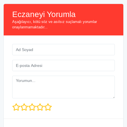
Eczaneyi Yorumla
Aşağılayıcı, kötü söz ve asılsız suçlamalı yorumlar
onaylanmamaktadır...