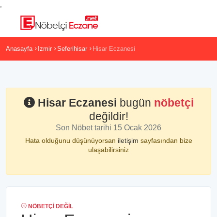
,
Anasayfa
Izmir
Seferihisar
Hisar Eczanesi
Hisar Eczanesi
bugün
nöbetçi
değildir!
Son Nöbet tarihi 15 Ocak 2026
Hata olduğunu düşünüyorsan
iletişim
sayfasından bize
ulaşabilirsiniz
NÖBETÇI DEĞIL