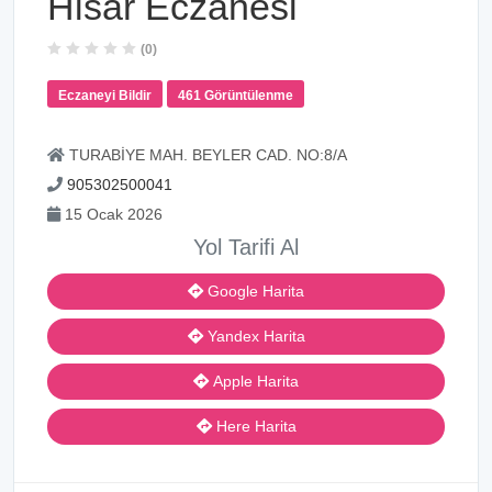
Hisar Eczanesi
(0)
Eczaneyi Bildir
461 Görüntülenme
TURABİYE MAH. BEYLER CAD. NO:8/A
905302500041
15 Ocak 2026
Yol Tarifi Al
Google Harita
Yandex Harita
Apple Harita
Here Harita