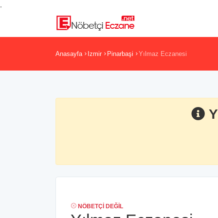
,
Anasayfa
Izmir
Pinarbaşi
Yılmaz Eczanesi
Y
NÖBETÇI DEĞIL