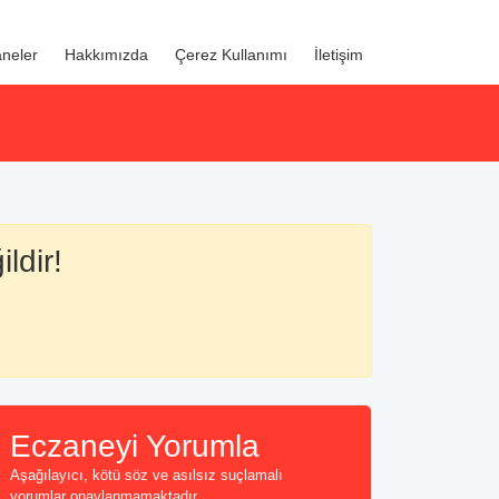
neler
Hakkımızda
Çerez Kullanımı
İletişim
ldir!
Eczaneyi Yorumla
Aşağılayıcı, kötü söz ve asılsız suçlamalı
yorumlar onaylanmamaktadır...