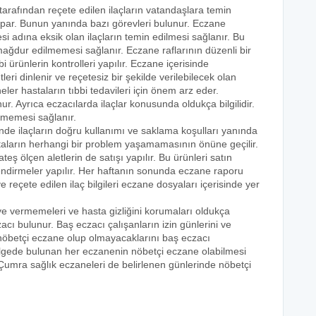
 tarafından reçete edilen ilaçların vatandaşlara temin
yapar. Bunun yanında bazı görevleri bulunur. Eczane
i adına eksik olan ilaçların temin edilmesi sağlanır. Bu
e mağdur edilmemesi sağlanır. Eczane raflarının düzenli bir
i ürünlerin kontrolleri yapılır. Eczane içerisinde
tleri dinlenir ve reçetesiz bir şekilde verilebilecek olan
eler hastaların tıbbi tedavileri için önem arz eder.
nur. Ayrıca eczacılarda ilaçlar konusunda oldukça bilgilidir.
lmemesi sağlanır.
inde ilaçların doğru kullanımı ve saklama koşulları yanında
astaların herhangi bir problem yaşamamasının önüne geçilir.
teş ölçen aletlerin de satışı yapılır. Bu ürünleri satın
lendirmeler yapılır. Her haftanın sonunda eczane raporu
ve reçete edilen ilaç bilgileri eczane dosyaları içerisinde yer
eye vermemeleri ve hasta gizliğini korumaları oldukça
acı bulunur. Baş eczacı çalışanların izin günlerini ve
k nöbetçi eczane olup olmayacaklarını baş eczacı
bölgede bulunan her eczanenin nöbetçi eczane olabilmesi
 Çumra sağlık eczaneleri de belirlenen günlerinde nöbetçi