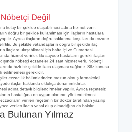
Nöbetçi Değil
ına kolay bir şekilde ulaşabilmesi adına hizmet verir.
arın doğru bir şekilde kullanılması için ilaçların hastalara
 yapılır. Ayrıca ilaçların doğru saklanma koşulları da eczane
irtilir. Bu şekilde vatandaşların doğru bir şekilde ilaç
ın ilaçlara ulaşabilmesi için hafta içi ve Cumartesi
ında hizmet verirler. Bu sayede hastaların gerekli ilaçları
 dışında nöbetçi eczaneler 24 saat hizmet verir. Nöbetçi
açlarında hızlı bir şekilde ilaca ulaşması sağlanır. Söz konusu
dı edilmemesi gereklidir.
işiler eczacılık bölümlerinden mezun olmuş farmakoloji
 sayede ilaçlar hakkında oldukça donanımlıdırlar.
esi adına detaylı bilgilendirmeler yapılır. Ayrıca reçetesiz
hastanın hastalığına en uygun olanının yönlendirilmesi
eczacıların verilen reçetenin bir doktor tarafından yazılıp
rıca verilen ilacın yasal olup olmadığına da bakılır.
a Bulunan Yılmaz