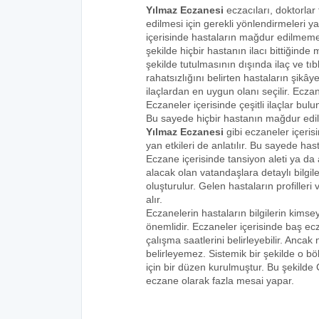
Yılmaz Eczanesi
eczacıları, doktorlar
edilmesi için gerekli yönlendirmeleri 
içerisinde hastaların mağdur edilmemes
şekilde hiçbir hastanın ilacı bittiğind
şekilde tutulmasının dışında ilaç ve tıbb
rahatsızlığını belirten hastaların şikâye
ilaçlardan en uygun olanı seçilir. Eczan
Eczaneler içerisinde çeşitli ilaçlar bulu
Bu sayede hiçbir hastanın mağdur edi
Yılmaz Eczanesi
gibi eczaneler içeris
yan etkileri de anlatılır. Bu sayede h
Eczane içerisinde tansiyon aleti ya da a
alacak olan vatandaşlara detaylı bilgi
oluşturulur. Gelen hastaların profilleri 
alır.
Eczanelerin hastaların bilgilerin kims
önemlidir. Eczaneler içerisinde baş ecz
çalışma saatlerini belirleyebilir. Anca
belirleyemez. Sistemik bir şekilde o 
için bir düzen kurulmuştur. Bu şekilde
eczane olarak fazla mesai yapar.