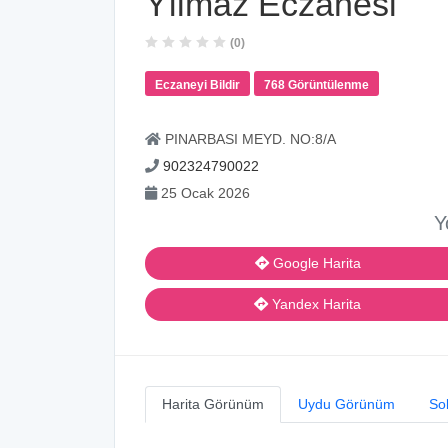
Yılmaz Eczanesi
(0)
Eczaneyi Bildir
768 Görüntülenme
PINARBASI MEYD. NO:8/A
902324790022
25 Ocak 2026
Y
Google Harita
Yandex Harita
Harita Görünüm
Uydu Görünüm
So