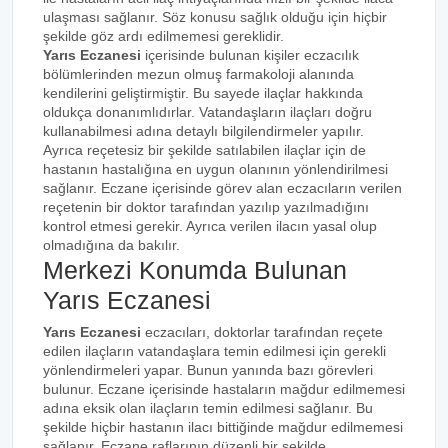
ulaşması sağlanır. Söz konusu sağlık olduğu için hiçbir
şekilde göz ardı edilmemesi gereklidir.
Yarıs Eczanesi
içerisinde bulunan kişiler eczacılık
bölümlerinden mezun olmuş farmakoloji alanında
kendilerini geliştirmiştir. Bu sayede ilaçlar hakkında
oldukça donanımlıdırlar. Vatandaşların ilaçları doğru
kullanabilmesi adına detaylı bilgilendirmeler yapılır.
Ayrıca reçetesiz bir şekilde satılabilen ilaçlar için de
hastanın hastalığına en uygun olanının yönlendirilmesi
sağlanır. Eczane içerisinde görev alan eczacıların verilen
reçetenin bir doktor tarafından yazılıp yazılmadığını
kontrol etmesi gerekir. Ayrıca verilen ilacın yasal olup
olmadığına da bakılır.
Merkezi Konumda Bulunan
Yarıs Eczanesi
Yarıs Eczanesi
eczacıları, doktorlar tarafından reçete
edilen ilaçların vatandaşlara temin edilmesi için gerekli
yönlendirmeleri yapar. Bunun yanında bazı görevleri
bulunur. Eczane içerisinde hastaların mağdur edilmemesi
adına eksik olan ilaçların temin edilmesi sağlanır. Bu
şekilde hiçbir hastanın ilacı bittiğinde mağdur edilmemesi
sağlanır. Eczane raflarının düzenli bir şekilde