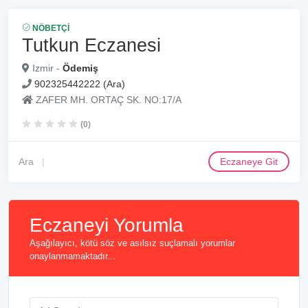
NÖBETÇI
Tutkun Eczanesi
Izmir -
Ödemiş
902325442222 (Ara)
ZAFER MH. ORTAÇ SK. NO:17/A
(0)
Ara
Eczaneye Git
Eczaneyi Yorumla
Aşağılayıcı, kötü söz ve asılsız suçlamalı yorumlar
onaylanmamaktadır...