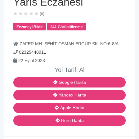
Yarıs Eczanesi
(0)
Eczaneyi Bildir
241 Görüntülenme
ZAFER MH. ŞEHİT OSMAN ERGÜR SK. NO:6-8/A
02325448911
22 Eylül 2023
Yol Tarifi Al
Google Harita
Yandex Harita
Apple Harita
Here Harita