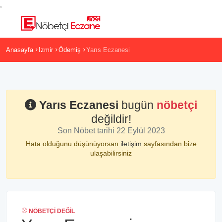
,
Anasayfa
Izmir
Ödemiş
Yarıs Eczanesi
Yarıs Eczanesi
bugün
nöbetçi
değildir!
Son Nöbet tarihi 22 Eylül 2023
Hata olduğunu düşünüyorsan
iletişim
sayfasından bize
ulaşabilirsiniz
NÖBETÇI DEĞIL