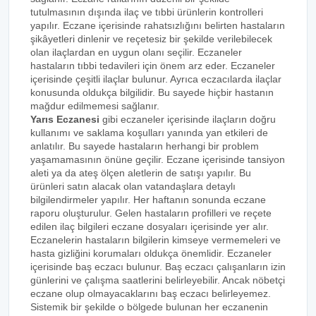
tutulmasının dışında ilaç ve tıbbi ürünlerin kontrolleri
yapılır. Eczane içerisinde rahatsızlığını belirten hastaların
şikâyetleri dinlenir ve reçetesiz bir şekilde verilebilecek
olan ilaçlardan en uygun olanı seçilir. Eczaneler
hastaların tıbbi tedavileri için önem arz eder. Eczaneler
içerisinde çeşitli ilaçlar bulunur. Ayrıca eczacılarda ilaçlar
konusunda oldukça bilgilidir. Bu sayede hiçbir hastanın
mağdur edilmemesi sağlanır.
Yarıs Eczanesi
gibi eczaneler içerisinde ilaçların doğru
kullanımı ve saklama koşulları yanında yan etkileri de
anlatılır. Bu sayede hastaların herhangi bir problem
yaşamamasının önüne geçilir. Eczane içerisinde tansiyon
aleti ya da ateş ölçen aletlerin de satışı yapılır. Bu
ürünleri satın alacak olan vatandaşlara detaylı
bilgilendirmeler yapılır. Her haftanın sonunda eczane
raporu oluşturulur. Gelen hastaların profilleri ve reçete
edilen ilaç bilgileri eczane dosyaları içerisinde yer alır.
Eczanelerin hastaların bilgilerin kimseye vermemeleri ve
hasta gizliğini korumaları oldukça önemlidir. Eczaneler
içerisinde baş eczacı bulunur. Baş eczacı çalışanların izin
günlerini ve çalışma saatlerini belirleyebilir. Ancak nöbetçi
eczane olup olmayacaklarını baş eczacı belirleyemez.
Sistemik bir şekilde o bölgede bulunan her eczanenin