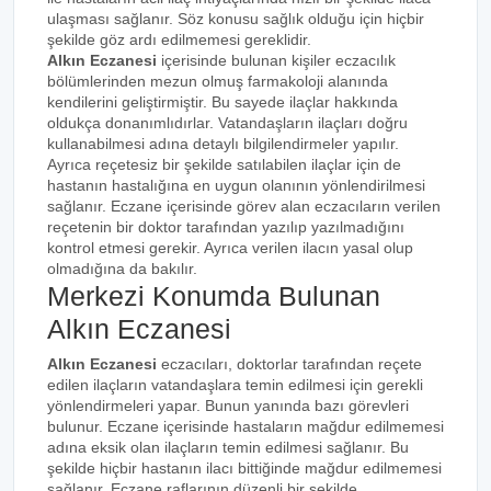
ulaşması sağlanır. Söz konusu sağlık olduğu için hiçbir
şekilde göz ardı edilmemesi gereklidir.
Alkın Eczanesi
içerisinde bulunan kişiler eczacılık
bölümlerinden mezun olmuş farmakoloji alanında
kendilerini geliştirmiştir. Bu sayede ilaçlar hakkında
oldukça donanımlıdırlar. Vatandaşların ilaçları doğru
kullanabilmesi adına detaylı bilgilendirmeler yapılır.
Ayrıca reçetesiz bir şekilde satılabilen ilaçlar için de
hastanın hastalığına en uygun olanının yönlendirilmesi
sağlanır. Eczane içerisinde görev alan eczacıların verilen
reçetenin bir doktor tarafından yazılıp yazılmadığını
kontrol etmesi gerekir. Ayrıca verilen ilacın yasal olup
olmadığına da bakılır.
Merkezi Konumda Bulunan
Alkın Eczanesi
Alkın Eczanesi
eczacıları, doktorlar tarafından reçete
edilen ilaçların vatandaşlara temin edilmesi için gerekli
yönlendirmeleri yapar. Bunun yanında bazı görevleri
bulunur. Eczane içerisinde hastaların mağdur edilmemesi
adına eksik olan ilaçların temin edilmesi sağlanır. Bu
şekilde hiçbir hastanın ilacı bittiğinde mağdur edilmemesi
sağlanır. Eczane raflarının düzenli bir şekilde