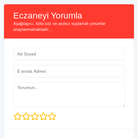
Eczaneyi Yorumla
Aşağılayıcı, kötü söz ve asılsız suçlamalı yorumlar
onaylanmamaktadır...