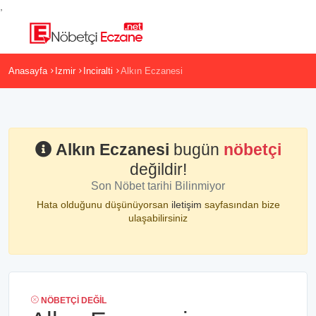
,
Anasayfa
Izmir
Inciralti
Alkın Eczanesi
Alkın Eczanesi
bugün
nöbetçi
değildir!
Son Nöbet tarihi Bilinmiyor
Hata olduğunu düşünüyorsan
iletişim
sayfasından bize
ulaşabilirsiniz
NÖBETÇI DEĞIL