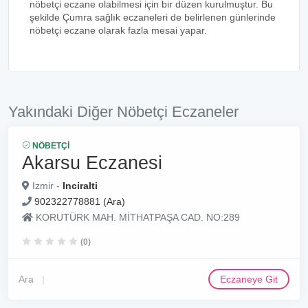
nöbetçi eczane olabilmesi için bir düzen kurulmuştur. Bu
şekilde Çumra sağlık eczaneleri de belirlenen günlerinde
nöbetçi eczane olarak fazla mesai yapar.
Yakındaki Diğer Nöbetçi Eczaneler
NÖBETÇI
Akarsu Eczanesi
Izmir -
Inciralti
902322778881 (Ara)
KORUTÜRK MAH. MİTHATPAŞA CAD. NO:289
(0)
Ara
Eczaneye Git