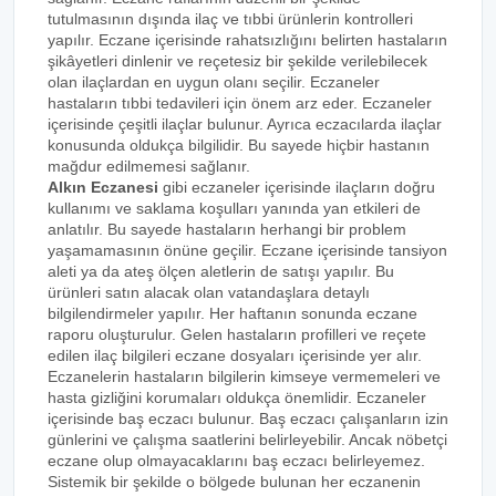
tutulmasının dışında ilaç ve tıbbi ürünlerin kontrolleri
yapılır. Eczane içerisinde rahatsızlığını belirten hastaların
şikâyetleri dinlenir ve reçetesiz bir şekilde verilebilecek
olan ilaçlardan en uygun olanı seçilir. Eczaneler
hastaların tıbbi tedavileri için önem arz eder. Eczaneler
içerisinde çeşitli ilaçlar bulunur. Ayrıca eczacılarda ilaçlar
konusunda oldukça bilgilidir. Bu sayede hiçbir hastanın
mağdur edilmemesi sağlanır.
Alkın Eczanesi
gibi eczaneler içerisinde ilaçların doğru
kullanımı ve saklama koşulları yanında yan etkileri de
anlatılır. Bu sayede hastaların herhangi bir problem
yaşamamasının önüne geçilir. Eczane içerisinde tansiyon
aleti ya da ateş ölçen aletlerin de satışı yapılır. Bu
ürünleri satın alacak olan vatandaşlara detaylı
bilgilendirmeler yapılır. Her haftanın sonunda eczane
raporu oluşturulur. Gelen hastaların profilleri ve reçete
edilen ilaç bilgileri eczane dosyaları içerisinde yer alır.
Eczanelerin hastaların bilgilerin kimseye vermemeleri ve
hasta gizliğini korumaları oldukça önemlidir. Eczaneler
içerisinde baş eczacı bulunur. Baş eczacı çalışanların izin
günlerini ve çalışma saatlerini belirleyebilir. Ancak nöbetçi
eczane olup olmayacaklarını baş eczacı belirleyemez.
Sistemik bir şekilde o bölgede bulunan her eczanenin