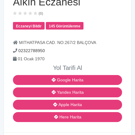
Alkın Eczanesi
(0)
Eczaneyi Bildir
145 Görüntülenme
MITHATPASA CAD. NO:267/2 BALÇOVA
02322788950
01 Ocak 1970
Yol Tarifi Al
Google Harita
Yandex Harita
Apple Harita
Here Harita