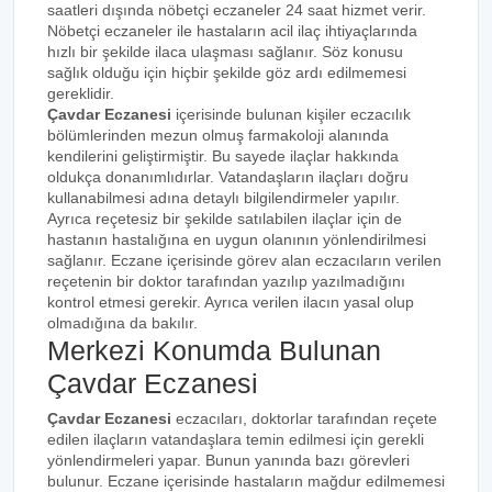
saatleri dışında nöbetçi eczaneler 24 saat hizmet verir.
Nöbetçi eczaneler ile hastaların acil ilaç ihtiyaçlarında
hızlı bir şekilde ilaca ulaşması sağlanır. Söz konusu
sağlık olduğu için hiçbir şekilde göz ardı edilmemesi
gereklidir.
Çavdar Eczanesi
içerisinde bulunan kişiler eczacılık
bölümlerinden mezun olmuş farmakoloji alanında
kendilerini geliştirmiştir. Bu sayede ilaçlar hakkında
oldukça donanımlıdırlar. Vatandaşların ilaçları doğru
kullanabilmesi adına detaylı bilgilendirmeler yapılır.
Ayrıca reçetesiz bir şekilde satılabilen ilaçlar için de
hastanın hastalığına en uygun olanının yönlendirilmesi
sağlanır. Eczane içerisinde görev alan eczacıların verilen
reçetenin bir doktor tarafından yazılıp yazılmadığını
kontrol etmesi gerekir. Ayrıca verilen ilacın yasal olup
olmadığına da bakılır.
Merkezi Konumda Bulunan
Çavdar Eczanesi
Çavdar Eczanesi
eczacıları, doktorlar tarafından reçete
edilen ilaçların vatandaşlara temin edilmesi için gerekli
yönlendirmeleri yapar. Bunun yanında bazı görevleri
bulunur. Eczane içerisinde hastaların mağdur edilmemesi