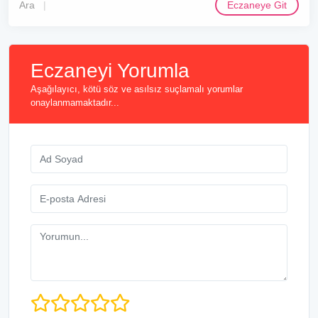
Ara
Eczaneye Git
Eczaneyi Yorumla
Aşağılayıcı, kötü söz ve asılsız suçlamalı yorumlar
onaylanmamaktadır...