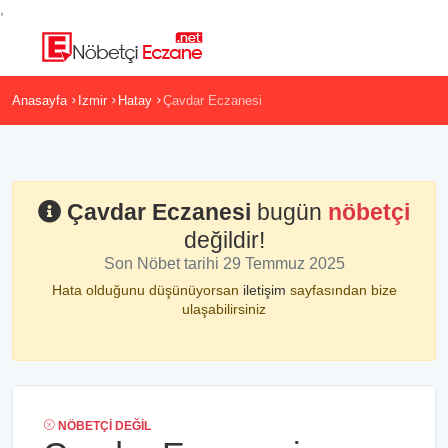
,
Anasayfa
Izmir
Hatay
Çavdar Eczanesi
Çavdar Eczanesi
bugün
nöbetçi
değildir!
Son Nöbet tarihi 29 Temmuz 2025
Hata olduğunu düşünüyorsan
iletişim
sayfasından bize
ulaşabilirsiniz
NÖBETÇI DEĞIL