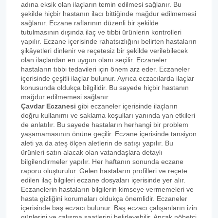
adına eksik olan ilaçların temin edilmesi sağlanır. Bu
şekilde hiçbir hastanın ilacı bittiğinde mağdur edilmemesi
sağlanır. Eczane raflarının düzenli bir şekilde
tutulmasının dışında ilaç ve tıbbi ürünlerin kontrolleri
yapılır. Eczane içerisinde rahatsızlığını belirten hastaların
şikâyetleri dinlenir ve reçetesiz bir şekilde verilebilecek
olan ilaçlardan en uygun olanı seçilir. Eczaneler
hastaların tıbbi tedavileri için önem arz eder. Eczaneler
içerisinde çeşitli ilaçlar bulunur. Ayrıca eczacılarda ilaçlar
konusunda oldukça bilgilidir. Bu sayede hiçbir hastanın
mağdur edilmemesi sağlanır.
Çavdar Eczanesi
gibi eczaneler içerisinde ilaçların
doğru kullanımı ve saklama koşulları yanında yan etkileri
de anlatılır. Bu sayede hastaların herhangi bir problem
yaşamamasının önüne geçilir. Eczane içerisinde tansiyon
aleti ya da ateş ölçen aletlerin de satışı yapılır. Bu
ürünleri satın alacak olan vatandaşlara detaylı
bilgilendirmeler yapılır. Her haftanın sonunda eczane
raporu oluşturulur. Gelen hastaların profilleri ve reçete
edilen ilaç bilgileri eczane dosyaları içerisinde yer alır.
Eczanelerin hastaların bilgilerin kimseye vermemeleri ve
hasta gizliğini korumaları oldukça önemlidir. Eczaneler
içerisinde baş eczacı bulunur. Baş eczacı çalışanların izin
günlerini ve çalışma saatlerini belirleyebilir. Ancak nöbetçi