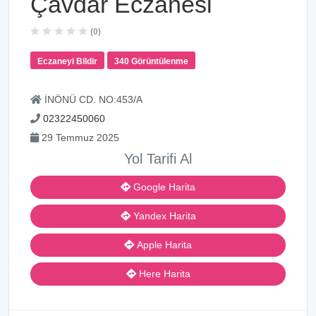
Çavdar Eczanesi
(0)
Eczaneyi Bildir
340 Görüntülenme
İNÖNÜ CD. NO:453/A
02322450060
29 Temmuz 2025
Yol Tarifi Al
Google Harita
Yandex Harita
Apple Harita
Here Harita