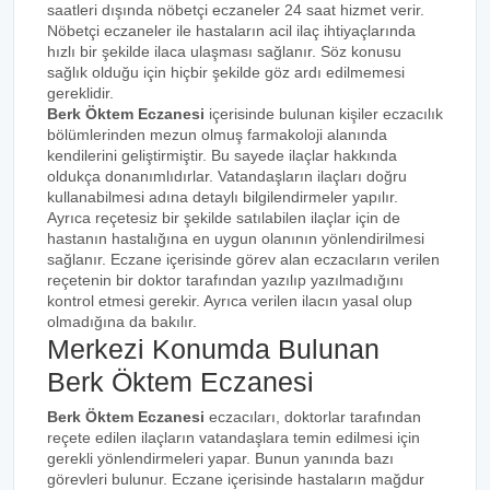
saatleri dışında nöbetçi eczaneler 24 saat hizmet verir.
Nöbetçi eczaneler ile hastaların acil ilaç ihtiyaçlarında
hızlı bir şekilde ilaca ulaşması sağlanır. Söz konusu
sağlık olduğu için hiçbir şekilde göz ardı edilmemesi
gereklidir.
Berk Öktem Eczanesi
içerisinde bulunan kişiler eczacılık
bölümlerinden mezun olmuş farmakoloji alanında
kendilerini geliştirmiştir. Bu sayede ilaçlar hakkında
oldukça donanımlıdırlar. Vatandaşların ilaçları doğru
kullanabilmesi adına detaylı bilgilendirmeler yapılır.
Ayrıca reçetesiz bir şekilde satılabilen ilaçlar için de
hastanın hastalığına en uygun olanının yönlendirilmesi
sağlanır. Eczane içerisinde görev alan eczacıların verilen
reçetenin bir doktor tarafından yazılıp yazılmadığını
kontrol etmesi gerekir. Ayrıca verilen ilacın yasal olup
olmadığına da bakılır.
Merkezi Konumda Bulunan
Berk Öktem Eczanesi
Berk Öktem Eczanesi
eczacıları, doktorlar tarafından
reçete edilen ilaçların vatandaşlara temin edilmesi için
gerekli yönlendirmeleri yapar. Bunun yanında bazı
görevleri bulunur. Eczane içerisinde hastaların mağdur