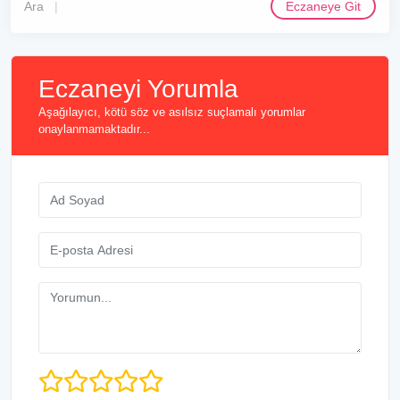
Ara
Eczaneye Git
Eczaneyi Yorumla
Aşağılayıcı, kötü söz ve asılsız suçlamalı yorumlar
onaylanmamaktadır...