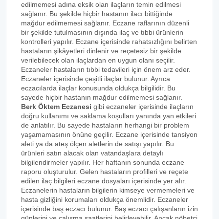
edilmemesi adına eksik olan ilaçların temin edilmesi
sağlanır. Bu şekilde hiçbir hastanın ilacı bittiğinde
mağdur edilmemesi sağlanır. Eczane raflarının düzenli
bir şekilde tutulmasının dışında ilaç ve tıbbi ürünlerin
kontrolleri yapılır. Eczane içerisinde rahatsızlığını belirten
hastaların şikâyetleri dinlenir ve reçetesiz bir şekilde
verilebilecek olan ilaçlardan en uygun olanı seçilir.
Eczaneler hastaların tıbbi tedavileri için önem arz eder.
Eczaneler içerisinde çeşitli ilaçlar bulunur. Ayrıca
eczacılarda ilaçlar konusunda oldukça bilgilidir. Bu
sayede hiçbir hastanın mağdur edilmemesi sağlanır.
Berk Öktem Eczanesi
gibi eczaneler içerisinde ilaçların
doğru kullanımı ve saklama koşulları yanında yan etkileri
de anlatılır. Bu sayede hastaların herhangi bir problem
yaşamamasının önüne geçilir. Eczane içerisinde tansiyon
aleti ya da ateş ölçen aletlerin de satışı yapılır. Bu
ürünleri satın alacak olan vatandaşlara detaylı
bilgilendirmeler yapılır. Her haftanın sonunda eczane
raporu oluşturulur. Gelen hastaların profilleri ve reçete
edilen ilaç bilgileri eczane dosyaları içerisinde yer alır.
Eczanelerin hastaların bilgilerin kimseye vermemeleri ve
hasta gizliğini korumaları oldukça önemlidir. Eczaneler
içerisinde baş eczacı bulunur. Baş eczacı çalışanların izin
günlerini ve çalışma saatlerini belirleyebilir. Ancak nöbetçi