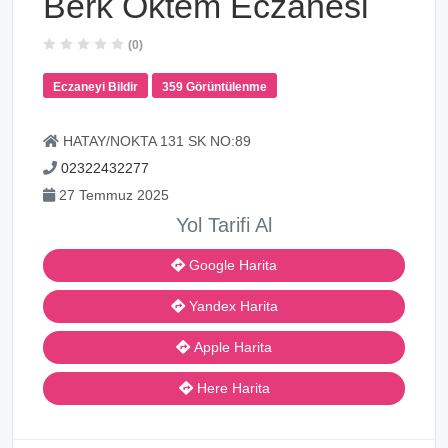
Berk Öktem Eczanesi
(0)
Eczaneyi Bildir
359 Görüntülenme
HATAY/NOKTA 131 SK NO:89
02322432277
27 Temmuz 2025
Yol Tarifi Al
Google Harita
Yandex Harita
Apple Harita
Here Harita