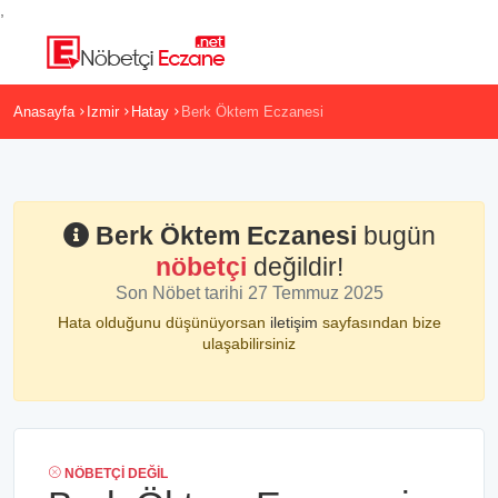
,
Anasayfa
Izmir
Hatay
Berk Öktem Eczanesi
Berk Öktem Eczanesi
bugün
nöbetçi
değildir!
Son Nöbet tarihi 27 Temmuz 2025
Hata olduğunu düşünüyorsan
iletişim
sayfasından bize
ulaşabilirsiniz
NÖBETÇI DEĞIL