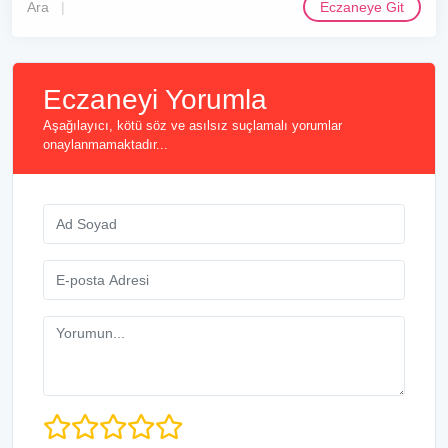
Ara
Eczaneye Git
Eczaneyi Yorumla
Aşağılayıcı, kötü söz ve asılsız suçlamalı yorumlar
onaylanmamaktadır...