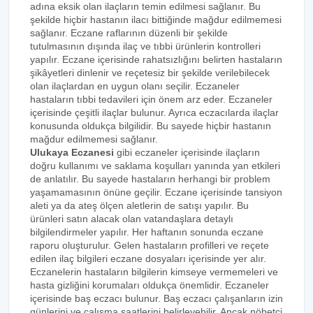
adına eksik olan ilaçların temin edilmesi sağlanır. Bu
şekilde hiçbir hastanın ilacı bittiğinde mağdur edilmemesi
sağlanır. Eczane raflarının düzenli bir şekilde
tutulmasının dışında ilaç ve tıbbi ürünlerin kontrolleri
yapılır. Eczane içerisinde rahatsızlığını belirten hastaların
şikâyetleri dinlenir ve reçetesiz bir şekilde verilebilecek
olan ilaçlardan en uygun olanı seçilir. Eczaneler
hastaların tıbbi tedavileri için önem arz eder. Eczaneler
içerisinde çeşitli ilaçlar bulunur. Ayrıca eczacılarda ilaçlar
konusunda oldukça bilgilidir. Bu sayede hiçbir hastanın
mağdur edilmemesi sağlanır.
Ulukaya Eczanesi
gibi eczaneler içerisinde ilaçların
doğru kullanımı ve saklama koşulları yanında yan etkileri
de anlatılır. Bu sayede hastaların herhangi bir problem
yaşamamasının önüne geçilir. Eczane içerisinde tansiyon
aleti ya da ateş ölçen aletlerin de satışı yapılır. Bu
ürünleri satın alacak olan vatandaşlara detaylı
bilgilendirmeler yapılır. Her haftanın sonunda eczane
raporu oluşturulur. Gelen hastaların profilleri ve reçete
edilen ilaç bilgileri eczane dosyaları içerisinde yer alır.
Eczanelerin hastaların bilgilerin kimseye vermemeleri ve
hasta gizliğini korumaları oldukça önemlidir. Eczaneler
içerisinde baş eczacı bulunur. Baş eczacı çalışanların izin
günlerini ve çalışma saatlerini belirleyebilir. Ancak nöbetçi