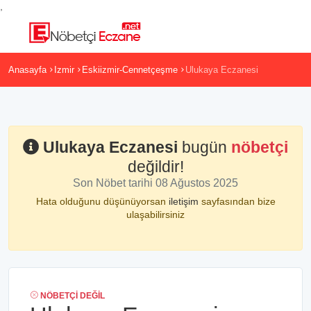
,
Anasayfa
Izmir
Eskiizmir-Cennetçeşme
Ulukaya Eczanesi
Ulukaya Eczanesi
bugün
nöbetçi
değildir!
Son Nöbet tarihi 08 Ağustos 2025
Hata olduğunu düşünüyorsan
iletişim
sayfasından bize
ulaşabilirsiniz
NÖBETÇI DEĞIL