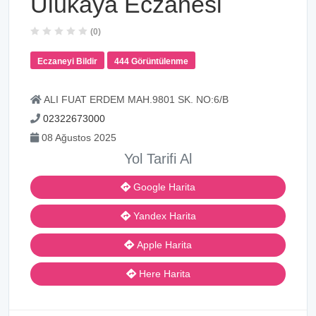
Ulukaya Eczanesi
(0)
Eczaneyi Bildir
444 Görüntülenme
ALI FUAT ERDEM MAH.9801 SK. NO:6/B
02322673000
08 Ağustos 2025
Yol Tarifi Al
Google Harita
Yandex Harita
Apple Harita
Here Harita