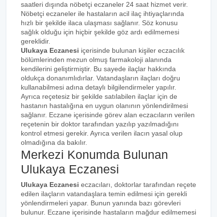
saatleri dışında nöbetçi eczaneler 24 saat hizmet verir.
Nöbetçi eczaneler ile hastaların acil ilaç ihtiyaçlarında
hızlı bir şekilde ilaca ulaşması sağlanır. Söz konusu
sağlık olduğu için hiçbir şekilde göz ardı edilmemesi
gereklidir.
Ulukaya Eczanesi
içerisinde bulunan kişiler eczacılık
bölümlerinden mezun olmuş farmakoloji alanında
kendilerini geliştirmiştir. Bu sayede ilaçlar hakkında
oldukça donanımlıdırlar. Vatandaşların ilaçları doğru
kullanabilmesi adına detaylı bilgilendirmeler yapılır.
Ayrıca reçetesiz bir şekilde satılabilen ilaçlar için de
hastanın hastalığına en uygun olanının yönlendirilmesi
sağlanır. Eczane içerisinde görev alan eczacıların verilen
reçetenin bir doktor tarafından yazılıp yazılmadığını
kontrol etmesi gerekir. Ayrıca verilen ilacın yasal olup
olmadığına da bakılır.
Merkezi Konumda Bulunan
Ulukaya Eczanesi
Ulukaya Eczanesi
eczacıları, doktorlar tarafından reçete
edilen ilaçların vatandaşlara temin edilmesi için gerekli
yönlendirmeleri yapar. Bunun yanında bazı görevleri
bulunur. Eczane içerisinde hastaların mağdur edilmemesi