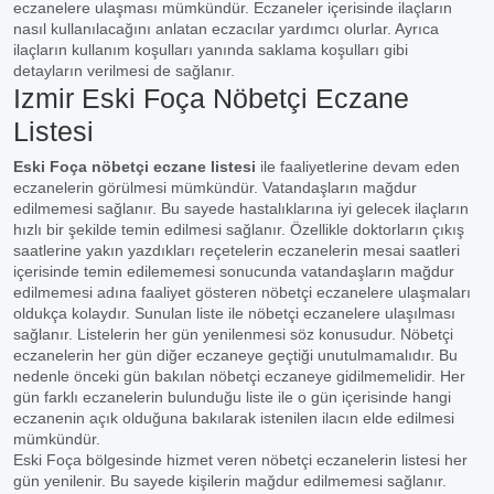
eczanelere ulaşması mümkündür. Eczaneler içerisinde ilaçların
nasıl kullanılacağını anlatan eczacılar yardımcı olurlar. Ayrıca
ilaçların kullanım koşulları yanında saklama koşulları gibi
detayların verilmesi de sağlanır.
Izmir Eski Foça Nöbetçi Eczane
Listesi
Eski Foça nöbetçi eczane listesi
ile faaliyetlerine devam eden
eczanelerin görülmesi mümkündür. Vatandaşların mağdur
edilmemesi sağlanır. Bu sayede hastalıklarına iyi gelecek ilaçların
hızlı bir şekilde temin edilmesi sağlanır. Özellikle doktorların çıkış
saatlerine yakın yazdıkları reçetelerin eczanelerin mesai saatleri
içerisinde temin edilememesi sonucunda vatandaşların mağdur
edilmemesi adına faaliyet gösteren nöbetçi eczanelere ulaşmaları
oldukça kolaydır. Sunulan liste ile nöbetçi eczanelere ulaşılması
sağlanır. Listelerin her gün yenilenmesi söz konusudur. Nöbetçi
eczanelerin her gün diğer eczaneye geçtiği unutulmamalıdır. Bu
nedenle önceki gün bakılan nöbetçi eczaneye gidilmemelidir. Her
gün farklı eczanelerin bulunduğu liste ile o gün içerisinde hangi
eczanenin açık olduğuna bakılarak istenilen ilacın elde edilmesi
mümkündür.
Eski Foça bölgesinde hizmet veren nöbetçi eczanelerin listesi her
gün yenilenir. Bu sayede kişilerin mağdur edilmemesi sağlanır.