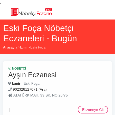
,
Eski Foça Nöbetçi
Eczaneleri - Bugün
Anasayfa
Izmir
Eski Foça
NÖBETÇI
Ayşın Eczanesi
Izmir
- Eski Foça
902328127071 (Ara)
ATATÜRK MAH. 99 SK. NO:28/75
Eczaneye Git