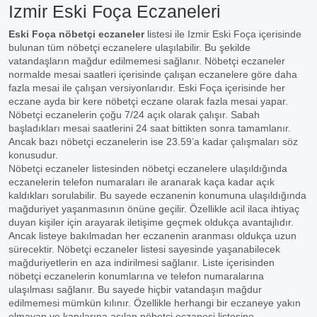
Izmir Eski Foça Eczaneleri
Eski Foça nöbetçi eczaneler
listesi ile Izmir Eski Foça içerisinde
bulunan tüm nöbetçi eczanelere ulaşılabilir. Bu şekilde
vatandaşların mağdur edilmemesi sağlanır. Nöbetçi eczaneler
normalde mesai saatleri içerisinde çalışan eczanelere göre daha
fazla mesai ile çalışan versiyonlarıdır. Eski Foça içerisinde her
eczane ayda bir kere nöbetçi eczane olarak fazla mesai yapar.
Nöbetçi eczanelerin çoğu 7/24 açık olarak çalışır. Sabah
başladıkları mesai saatlerini 24 saat bittikten sonra tamamlanır.
Ancak bazı nöbetçi eczanelerin ise 23.59’a kadar çalışmaları söz
konusudur.
Nöbetçi eczaneler listesinden nöbetçi eczanelere ulaşıldığında
eczanelerin telefon numaraları ile aranarak kaça kadar açık
kaldıkları sorulabilir. Bu sayede eczanenin konumuna ulaşıldığında
mağduriyet yaşanmasının önüne geçilir. Özellikle acil ilaca ihtiyaç
duyan kişiler için arayarak iletişime geçmek oldukça avantajlıdır.
Ancak listeye bakılmadan her eczanenin aranması oldukça uzun
sürecektir. Nöbetçi eczaneler listesi sayesinde yaşanabilecek
mağduriyetlerin en aza indirilmesi sağlanır. Liste içerisinden
nöbetçi eczanelerin konumlarına ve telefon numaralarına
ulaşılması sağlanır. Bu sayede hiçbir vatandaşın mağdur
edilmemesi mümkün kılınır. Özellikle herhangi bir eczaneye yakın
olmayan ve kapılarına asılan nöbetçi eczanesi listesine