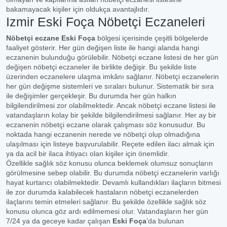
bakamayacak kişiler için oldukça avantajlıdır.
Izmir Eski Foça Nöbetçi Eczaneleri
Nöbetçi eczane Eski Foça
bölgesi içerisinde çeşitli bölgelerde
faaliyet gösterir. Her gün değişen liste ile hangi alanda hangi
eczanenin bulunduğu görülebilir. Nöbetçi eczane listesi de her gün
değişen nöbetçi eczaneler ile birlikte değişir. Bu şekilde liste
üzerinden eczanelere ulaşma imkânı sağlanır. Nöbetçi eczanelerin
her gün değişme sistemleri ve sıraları bulunur. Sistematik bir sıra
ile değişimler gerçekleşir. Bu durumda her gün halkın
bilgilendirilmesi zor olabilmektedir. Ancak nöbetçi eczane listesi ile
vatandaşların kolay bir şekilde bilgilendirilmesi sağlanır. Her ay bir
eczanenin nöbetçi eczane olarak çalışması söz konusudur. Bu
noktada hangi eczanenin nerede ve nöbetçi olup olmadığına
ulaşılması için listeye başvurulabilir. Reçete edilen ilacı almak için
ya da acil bir ilaca ihtiyacı olan kişiler için önemlidir.
Özellikle sağlık söz konusu olunca beklemek olumsuz sonuçların
görülmesine sebep olabilir. Bu durumda nöbetçi eczanelerin varlığı
hayat kurtarıcı olabilmektedir. Devamlı kullandıkları ilaçların bitmesi
ile zor durumda kalabilecek hastaların nöbetçi eczanelerden
ilaçlarını temin etmeleri sağlanır. Bu şekilde özellikle sağlık söz
konusu olunca göz ardı edilmemesi olur. Vatandaşların her gün
7/24 ya da geceye kadar çalışan
Eski Foça
’da bulunan