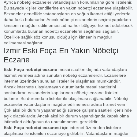
Ayrıca nöbetçi eczaneler vatandaşların konumlarına göre listelenir.
Bu sayede kişiler kendilerine en yakın nöbetçi eczaneye ulaşılabilir.
Eczaneler genellikle vatandaşların en yoğun ikamet ettiği yerlerde
daha fazla bulunurlar. Ancak nöbetçi eczanelerin seçimi yapılırken
kimsenin mağdur edilmemesi adına her bölgeye hizmet edebilecek
konumlarda bulunan nöbetçi eczanelerin seçilmesi sağlanır.
Özellikle sağlık söz konusu olduğu için kimsenin mağdur
edilmemesi sağlanır.
Izmir Eski Foça En Yakın Nöbetçi
Eczane
Eski Foça nöbetçi eczane
mesai saatleri dışında vatandaşlara
hizmet vermesi adına sunulan nöbetçi eczanelerdir. Eczanelere
internet üzerinden sunulan listeler ile ulaşılması mümkündür.
Ancak internete ulaşılamayan durumlarda mesai saatlerini
sonlandıran eczanelerin kapılarında nöbetçi eczane listeleri
bulunur. Bu durumda o listeler ile ulaşılması sağlanabilir. Nöbetçi
eczaneler vatandaşların mağdur edilmemesi adına hizmet verir.
Çok aksi bir durum yaşanmadığı sürece çalışma saatleri içerisinde
açık olacaklardır. Ancak aksi bir durum yaşandığında kapalı olma
ihtimalleri olduğunun da unutulmaması gereklidir.
Eski Foça nöbetçi eczanesi
için internet üzerinden listelere
ulaşılması ile istenilen eczaneye gidilebilir. Vatandaşların mağdur