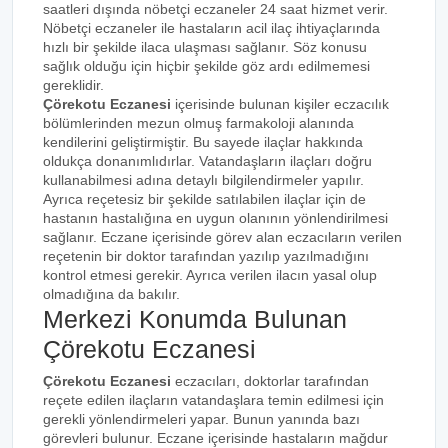
saatleri dışında nöbetçi eczaneler 24 saat hizmet verir.
Nöbetçi eczaneler ile hastaların acil ilaç ihtiyaçlarında
hızlı bir şekilde ilaca ulaşması sağlanır. Söz konusu
sağlık olduğu için hiçbir şekilde göz ardı edilmemesi
gereklidir.
Çörekotu Eczanesi
içerisinde bulunan kişiler eczacılık
bölümlerinden mezun olmuş farmakoloji alanında
kendilerini geliştirmiştir. Bu sayede ilaçlar hakkında
oldukça donanımlıdırlar. Vatandaşların ilaçları doğru
kullanabilmesi adına detaylı bilgilendirmeler yapılır.
Ayrıca reçetesiz bir şekilde satılabilen ilaçlar için de
hastanın hastalığına en uygun olanının yönlendirilmesi
sağlanır. Eczane içerisinde görev alan eczacıların verilen
reçetenin bir doktor tarafından yazılıp yazılmadığını
kontrol etmesi gerekir. Ayrıca verilen ilacın yasal olup
olmadığına da bakılır.
Merkezi Konumda Bulunan
Çörekotu Eczanesi
Çörekotu Eczanesi
eczacıları, doktorlar tarafından
reçete edilen ilaçların vatandaşlara temin edilmesi için
gerekli yönlendirmeleri yapar. Bunun yanında bazı
görevleri bulunur. Eczane içerisinde hastaların mağdur