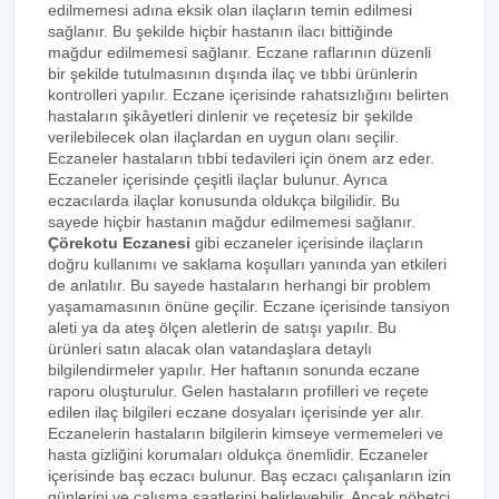
edilmemesi adına eksik olan ilaçların temin edilmesi
sağlanır. Bu şekilde hiçbir hastanın ilacı bittiğinde
mağdur edilmemesi sağlanır. Eczane raflarının düzenli
bir şekilde tutulmasının dışında ilaç ve tıbbi ürünlerin
kontrolleri yapılır. Eczane içerisinde rahatsızlığını belirten
hastaların şikâyetleri dinlenir ve reçetesiz bir şekilde
verilebilecek olan ilaçlardan en uygun olanı seçilir.
Eczaneler hastaların tıbbi tedavileri için önem arz eder.
Eczaneler içerisinde çeşitli ilaçlar bulunur. Ayrıca
eczacılarda ilaçlar konusunda oldukça bilgilidir. Bu
sayede hiçbir hastanın mağdur edilmemesi sağlanır.
Çörekotu Eczanesi
gibi eczaneler içerisinde ilaçların
doğru kullanımı ve saklama koşulları yanında yan etkileri
de anlatılır. Bu sayede hastaların herhangi bir problem
yaşamamasının önüne geçilir. Eczane içerisinde tansiyon
aleti ya da ateş ölçen aletlerin de satışı yapılır. Bu
ürünleri satın alacak olan vatandaşlara detaylı
bilgilendirmeler yapılır. Her haftanın sonunda eczane
raporu oluşturulur. Gelen hastaların profilleri ve reçete
edilen ilaç bilgileri eczane dosyaları içerisinde yer alır.
Eczanelerin hastaların bilgilerin kimseye vermemeleri ve
hasta gizliğini korumaları oldukça önemlidir. Eczaneler
içerisinde baş eczacı bulunur. Baş eczacı çalışanların izin
günlerini ve çalışma saatlerini belirleyebilir. Ancak nöbetçi