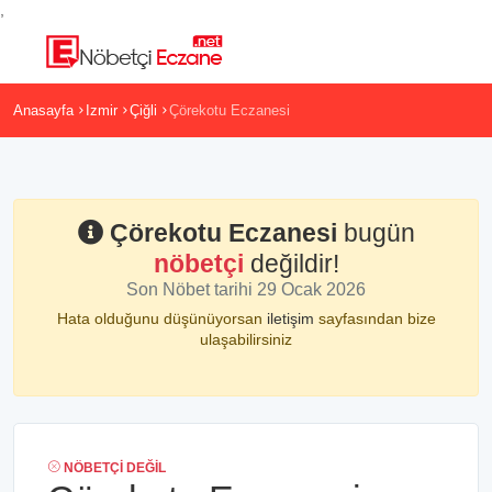
,
Anasayfa
Izmir
Çiğli
Çörekotu Eczanesi
Çörekotu Eczanesi
bugün
nöbetçi
değildir!
Son Nöbet tarihi 29 Ocak 2026
Hata olduğunu düşünüyorsan
iletişim
sayfasından bize
ulaşabilirsiniz
NÖBETÇI DEĞIL