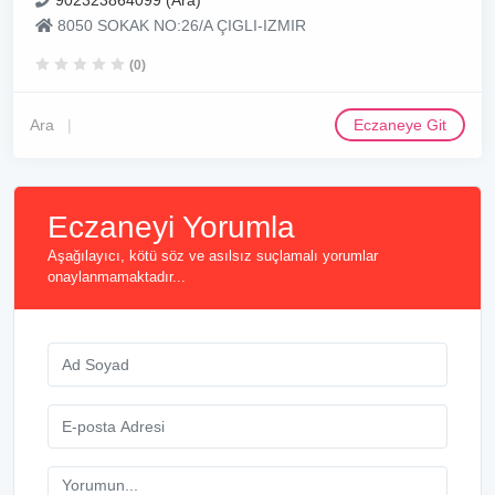
902323864099 (Ara)
8050 SOKAK NO:26/A ÇIGLI-IZMIR
(0)
Ara
Eczaneye Git
Eczaneyi Yorumla
Aşağılayıcı, kötü söz ve asılsız suçlamalı yorumlar
onaylanmamaktadır...