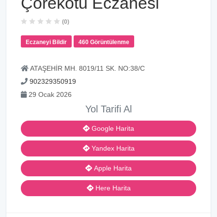
Çörekotu Eczanesi
(0)
Eczaneyi Bildir
460 Görüntülenme
ATAŞEHİR MH. 8019/11 SK. NO:38/C
902329350919
29 Ocak 2026
Yol Tarifi Al
Google Harita
Yandex Harita
Apple Harita
Here Harita