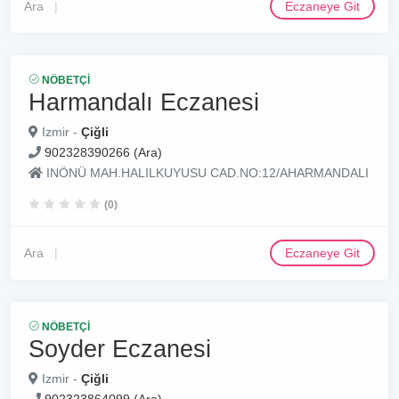
Ara
Eczaneye Git
NÖBETÇI
Harmandalı Eczanesi
Izmir -
Çiğli
902328390266 (Ara)
INÖNÜ MAH.HALILKUYUSU CAD.NO:12/AHARMANDALI
(0)
Ara
Eczaneye Git
NÖBETÇI
Soyder Eczanesi
Izmir -
Çiğli