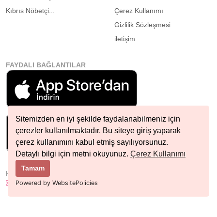
Kıbrıs Nöbetçi...
Çerez Kullanımı
Gizlilik Sözleşmesi
iletişim
FAYDALI BAĞLANTILAR
Sitemizden en iyi şekilde faydalanabilmeniz için
çerezler kullanılmaktadır. Bu siteye giriş yaparak
çerez kullanımını kabul etmiş sayılıyorsunuz.
Detaylı bilgi için metni okuyunuz.
Çerez Kullanımı
Tamam
HIZLI İLETIŞIM
info@nobetcieczane.net
Powered by WebsitePolicies
BIZI TAKIP EDIN